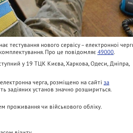
ає тестування нового сервісу – електронної черг
 комплектування. Про це повідомляє
49000
.
тупний у 19 ТЦК Києва, Харкова, Одеси, Дніпра,
електронна черга, розміщено на сайті
за
ь задіяних установ значно розшириться.
м проживання чи військового обліку.
асом візиту.