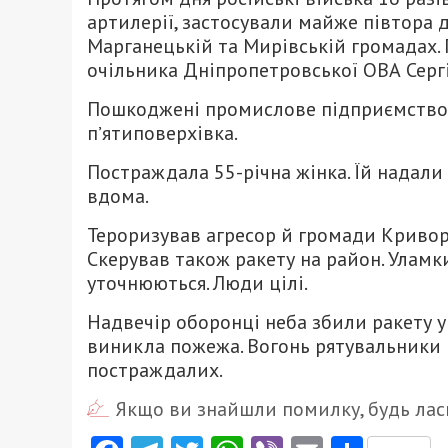
артилерії, застосували майже півтора 
Марганецькій та Мирівській громадах.
очільника Дніпропетровської ОВА Сергі
Пошкоджені промислове підприємство, 
пʼятиповерхівка.
Постраждала 55-річна жінка. Їй надал
вдома.
Тероризував агресор й громади Криворі
Скерував також ракету на район. Уламк
уточнюються. Люди цілі.
Надвечір оборонці неба збили ракету у
виникла пожежа. Вогонь рятувальники 
постраждалих.
Якщо ви знайшли помилку, будь ласк