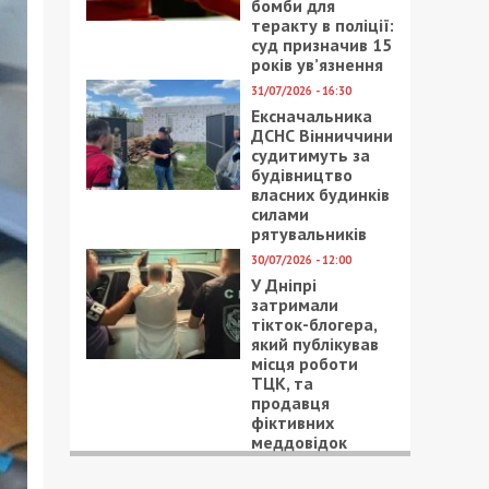
бомби для
теракту в поліції:
суд призначив 15
років ув’язнення
31/07/2026 - 16:30
Ексначальника
ДСНС Вінниччини
судитимуть за
будівництво
власних будинків
силами
рятувальників
30/07/2026 - 12:00
У Дніпрі
затримали
тікток-блогера,
який публікував
місця роботи
ТЦК, та
продавця
фіктивних
меддовідок