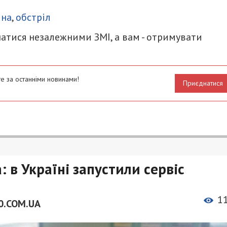
итися
йна
,
обстріл
атися незалежними ЗМІ, а вам - отримувати
е за останніми новинами!
Приєднатися
 в Україні запустили сервіс
1
0.COM.UA