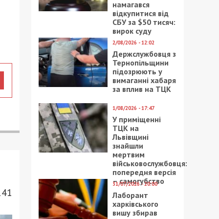
намагався
відкупитися від
СБУ за $50 тисяч:
вирок суду
2/08/2026 - 12:02
Держслужбовця з
Тернопільщини
підозрюють у
вимаганні хабаря
за вплив на ТЦК
1/08/2026 - 17:47
У приміщенні
ТЦК на
Львівщині
знайшли
мертвим
військовослужбовця:
попередня версія
– самогубство
31/07/2026 - 20:00
141
Лаборант
харківського
вишу збирав