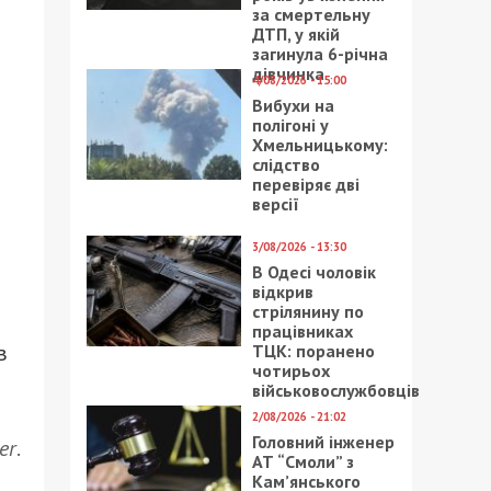
за смертельну
ДТП, у якій
загинула 6-річна
дівчинка
4/08/2026 - 15:00
Вибухи на
полігоні у
Хмельницькому:
слідство
перевіряє дві
версії
3/08/2026 - 13:30
В Одесі чоловік
відкрив
стрілянину по
працівниках
в
ТЦК: поранено
чотирьох
військовослужбовців
2/08/2026 - 21:02
Головний інженер
er
.
АТ “Смоли” з
Кам’янського