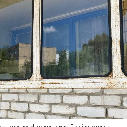
в атакували Нікопольщину. Двічі вгатили з