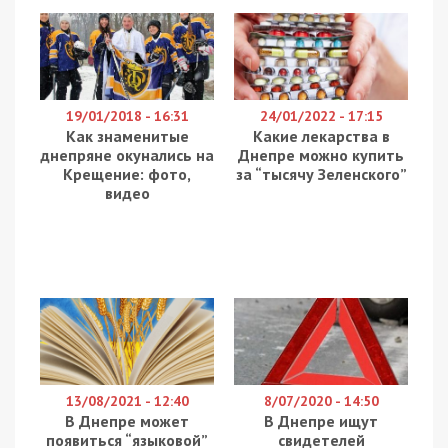
Збройних сил України.
Загальні бойові втрати армії РФ:
особового складу – близько 273 460
(+520) осіб,
бойових броньованих машин — 8851
(+17) од,
артилерійських систем — 6062 (+35) од,
РСЗВ — 778 (+2) од,
засоби ППО — 526 (+1) од,
літаків — 315 (+0) од,
гелікоптерів — 316 (+0) од,
БПЛА оперативно-тактичного рівня —
4784 (+15),
крилаті ракети — 1479 (+17),
кораблі /катери — 20 (+0) од,
підводні човни — 1 (+0) од,