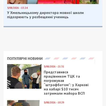
Предыдущая статья:
Як працюватиме громадський транспорт
у Дніпрі 19 вересня
Следующая статья:
Експерименти з бобовими
продовжуються: що буде зі шкільним
харчуванням у Дніпрі
СУСПІЛЬСТВО