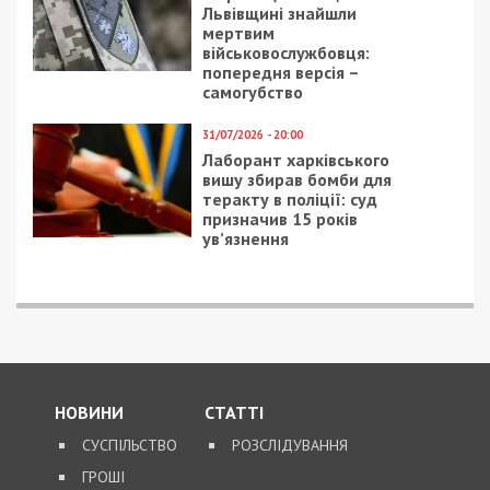
ПОПУЛЯРНІ НОВИНИ
5/08/2026 - 21:31
Представився
працівником ТЦК та
погрожував
“штрафбатом”: у Харкові
на хабарі $10 тисяч
затримали майора ВСП
5/08/2026 - 10:29
На Волині депутат-
посадовець Укрзалізниці
відряджав підлеглих
будувати приватний
будинок