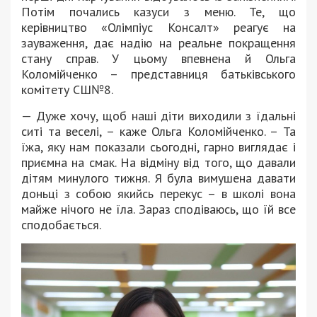
Потім почались казуси з меню. Те, що
керівництво «Олімпіус Консалт» реагує на
зауваження, дає надію на реальне покращення
стану справ. У цьому впевнена й Ольга
Коломійченко – представниця батьківського
комітету СШ№8.
— Дуже хочу, щоб наші діти виходили з їдальні
ситі та веселі, – каже Ольга Коломійченко. – Та
їжа, яку нам показали сьогодні, гарно виглядає і
приємна на смак. На відміну від того, що давали
дітям минулого тижня. Я була вимушена давати
доньці з собою якийсь перекус – в школі вона
майже нічого не їла. Зараз сподіваюсь, що їй все
сподобається.