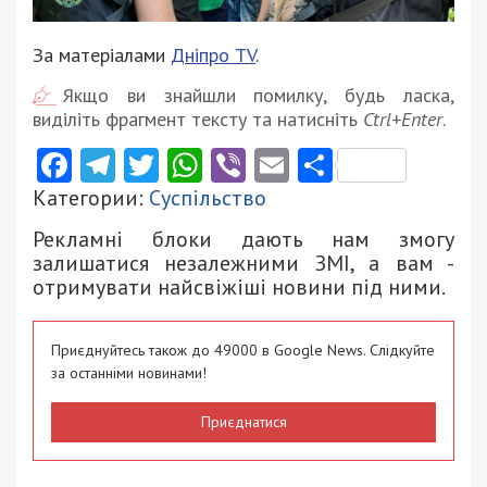
За матеріалами
Дніпро ТV
.
Якщо ви знайшли помилку, будь ласка,
виділіть фрагмент тексту та натисніть
Ctrl+Enter
.
Facebook
Telegram
Twitter
WhatsApp
Viber
Email
Поділити
Категории:
Суспільство
Рекламні блоки дають нам змогу
залишатися незалежними ЗМІ, а вам -
отримувати найсвіжіші новини під ними.
Приєднуйтесь також до 49000 в Google News. Слідкуйте
за останніми новинами!
Приєднатися