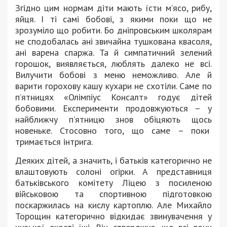
Згідно цим нормам діти мають їсти м’ясо, рибу,
яйця. І ті самі бобові, з якими поки що не
зрозуміло що робити. Бо дніпровським школярам
не сподобалась ані звичайна тушкована квасоля,
ані варена спаржа. Та й симпатичний зелений
горошок, виявляється, люблять далеко не всі.
Вилучити бобові з меню неможливо. Але й
варити горохову кашу кухари не схотіли. Саме по
п’ятницях «Олімпіус Консалт» годує дітей
бобовими. Експерименти продовжуються – у
найближчу п’ятницю знов обіцяють щось
новеньке. Стосовно того, що саме – поки
тримається інтрига.
Деяких дітей, а значить, і батьків категорично не
влаштовують солоні огірки. А представниця
батьківського комітету Ліцею з посиленою
військовою та спортивною підготовкою
поскаржилась на кислу картоплю. Але Михайло
Торощин категорично відкидає звинувачення у