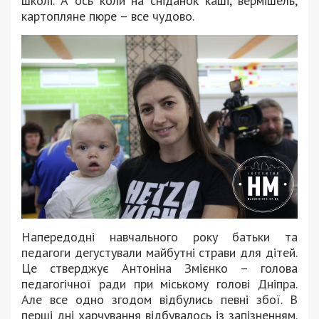
школі. А ось коли на сніданок каші, вермішель,
картопляне пюре – все чудово.
Напередодні навчального року батьки та
педагоги дегустували майбутні страви для дітей.
Це стверджує Антоніна Змієнко – голова
педагогічної ради при міському голові Дніпра.
Але все одно згодом відбулись певні збої. В
перші дні харчування відбувалось із запізненням.