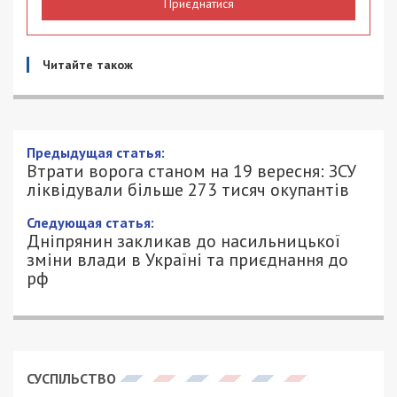
Приєднатися
Читайте також
Втрати ворога станом на 19 вересня:
ЗСУ ліквідували більше 273 тисяч
окупантів
19/09/2023 - 10:28
ПЕТРО ЩУКІН - СПЕЦИАЛЬНО ДЛЯ
1043
49000.COM.UA
Станом на 19 вересня 2023 року ЗСУ знищили
273 460 солдатів армії Російської Федерації. За
минулу добу було ліквідовано ще 520 військових.
Про це йдеться у повідомленні Генштабу