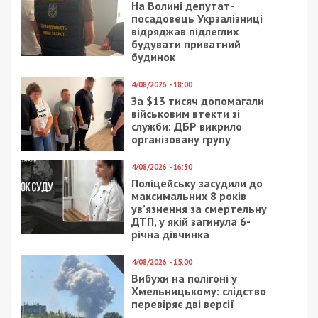
19/01/2018 - 16:31
24/01/2022 - 17:15
Как знаменитые
Какие лекарства в
днепряне окунались на
Днепре можно купить
Крещение: фото,
за “тысячу Зеленского”
видео
13/08/2021 - 12:40
8/07/2020 - 14:50
В Днепре может
В Днепре ищут
появиться “языковой”
свидетелей
наблюдатель: видео
смертельного ДТП