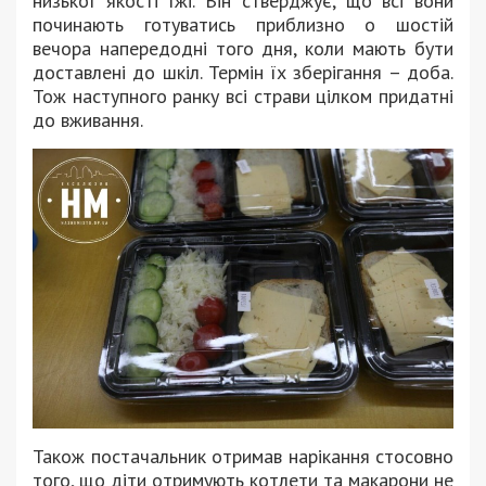
низької якості їжі. Він стверджує, що всі вони
починають готуватись приблизно о шостій
вечора напередодні того дня, коли мають бути
доставлені до шкіл. Термін їх зберігання – доба.
Тож наступного ранку всі страви цілком придатні
до вживання.
Також постачальник отримав нарікання стосовно
того, що діти отримують котлети та макарони не