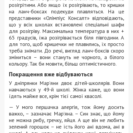
розігрітими. Або якщо їх розігрівають, то кришки
на ланч-боксах подекуди плавляться. На це
представники «Олімпіус Консалт» відповідають,
що у всіх школах встановлені спеціальні шафи
для розігріву. Максимальна температура в них +
65 градусів, їжа розігрівається біля півгодини. А
для того, щоб кришечки не плавились, їх просто
треба знімати. До речі, вигляд ланч-боксів скоро
зміниться – вони стануть не чорного, а білого
кольору. Так би мовити, більш оптимістичного.
Покращення вже відбуваються
У дніпрянки Мар’яни двоє дітей-школярів. Вони
навчаються у 49-й школі. Жінка каже, що вони
їдять майже все, крім тієї самої квасолі.
— У мого першачка алергія, тож йому досить
важко, – зазначає Мар’яна. – Син знає, що йому
не можна рибу, гречку, яйця. А ще він не любить
зелений горошок – не їсть його ані вдома, ані в