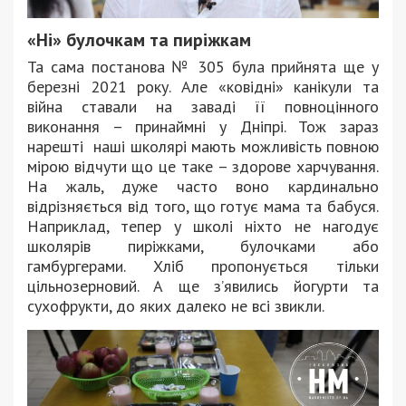
«Ні» булочкам та пиріжкам
Та сама постанова № 305 була прийнята ще у
березні 2021 року. Але «ковідні» канікули та
війна ставали на заваді її повноцінного
виконання – принаймні у Дніпрі. Тож зараз
нарешті наші школярі мають можливість повною
мірою відчути що це таке – здорове харчування.
На жаль, дуже часто воно кардинально
відрізняється від того, що готує мама та бабуся.
Наприклад, тепер у школі ніхто не нагодує
школярів пиріжками, булочками або
гамбургерами. Хліб пропонується тільки
цільнозерновий. А ще з’явились йогурти та
сухофрукти, до яких далеко не всі звикли.