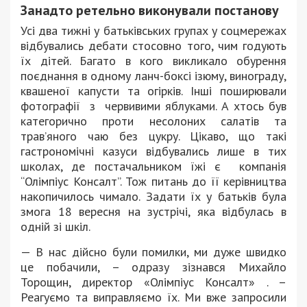
З
анадто ретельно виконували постанову
Усі два тижні у батьківських групах у соцмережах
відбувались дебати стосовно того, чим годують
їх дітей. Багато в кого викликало обурення
поєднання в одному ланч-боксі ізюму, винограду,
квашеної капусти та огірків. Інші поширювали
фотографії з червивими яблуками. А хтось був
категорично проти несолоних салатів та
трав’яного чаю без цукру. Цікаво, що такі
гастрономічні казуси відбувались лише в тих
школах, де постачальником їжі є компанія
“Олімпіус Консалт”. Тож питань до її керівництва
накопичилось чимало. Задати їх у батьків була
змога 18 вересня на зустрічі, яка відбулась в
одній зі шкіл.
— В нас дійсно були помилки, ми дуже швидко
це побачили, – одразу зізнався Михайло
Торощин, директор «Олімпіус Консалт» . –
Реагуємо та виправляємо їх. Ми вже запросили