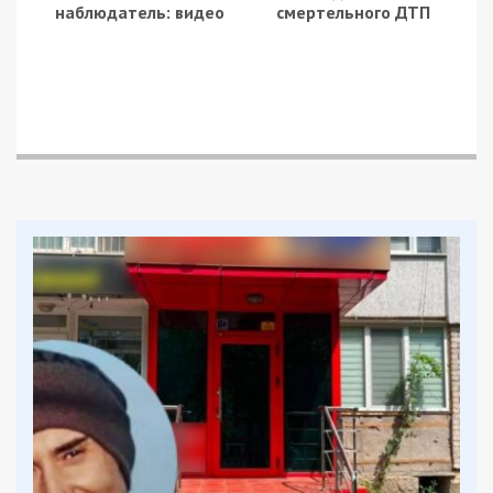
автомобільної техніки та автоцистерн
— 8601 (+30) од,
спеціальна техніка — 903 (+2).
Дані уточнюються.
Facebook
Telegram
Twitter
WhatsApp
Viber
Email
Поділити
Категории:
Суспільство
Рекламні блоки дають нам змогу
залишатися незалежними ЗМІ, а вам -
отримувати найсвіжіші новини під ними.
Приєднуйтесь також до 49000 в Google News. Слідкуйте
за останніми новинами!
Приєднатися
Читайте також