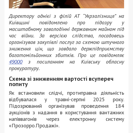
Директору однієї з філій АТ “Укрзалізниця” на
Київщині повідомлено про підозру у
масштабному заволодінні державним майном під
час війни. За версією слідства, посадовець
організував закупівлі послуг за схемою штучного
зниження цін, що завдало держпідприємству
багатомільйонних збитків. Про це повідомляє
49000
з посиланням на Київську обласну
прокуратуру.
Схема зі зниженням вартості всупереч
попиту
Як встановили слідчі, протиправна діяльність
відбувалася у травні-серпні 2025 року.
Підозрюваний організував проведення 184
аукціонів з надання в користування вантажних
напіввагонів через електронну систему
«Прозорро.Продажі».