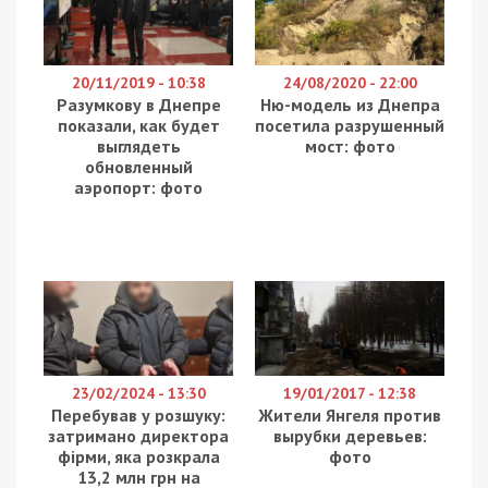
20/11/2019 - 10:38
24/08/2020 - 22:00
Разумкову в Днепре
Ню-модель из Днепра
показали, как будет
посетила разрушенный
выглядеть
мост: фото
обновленный
аэропорт: фото
23/02/2024 - 13:30
19/01/2017 - 12:38
Перебував у розшуку:
Жители Янгеля против
затримано директора
вырубки деревьев:
фірми, яка розкрала
фото
13,2 млн грн на