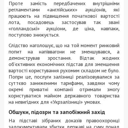
Проте замість передбачених внутрішніми
регламентами «англійських» аукціонів, які
працюють на підвищення початкової вартості
лота, посадовець застосував так звані
«голландські» аукціони, де ціна, навпаки,
поступово знижується.
Слідство наголошує, що на той момент ринковий
попит на напіввагони не зменшувався, а
демонстрував зростання. Відтак жодних
об’єктивних економічних підстав для зменшення
вартості користування рухомим складом не було.
Попри це, послуги залізниці реалізовувалися за
суттєво заниженими тарифами, завдяки чому
окремі приватні компанії отримали змогу
користуватися майном державного товариства
на невигідних для «Укрзалізниці» умовах.
Обшуки, підозри та запобіжний захід
На підставі зібраних доказів правоохоронці
задокументували збитки державі на суму понад