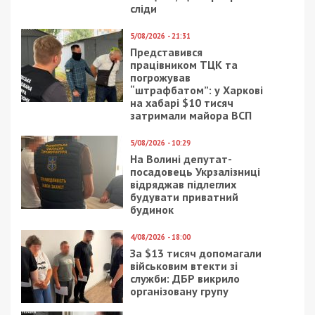
сліди
5/08/2026 - 21:31
Представився
працівником ТЦК та
погрожував
“штрафбатом”: у Харкові
на хабарі $10 тисяч
затримали майора ВСП
5/08/2026 - 10:29
На Волині депутат-
посадовець Укрзалізниці
відряджав підлеглих
будувати приватний
будинок
4/08/2026 - 18:00
За $13 тисяч допомагали
військовим втекти зі
служби: ДБР викрило
організовану групу