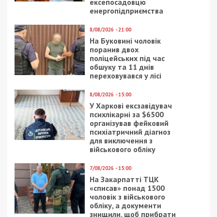
ексепосадовцю
енергопідприємства
8/08/2026 - 21:00
На Буковині чоловік
поранив двох
поліцейських під час
обшуку та 11 днів
переховувався у лісі
8/08/2026 - 15:00
У Харкові ексзавідувач
психлікарні за $6500
організував фейковий
психіатричний діагноз
для виключення з
військового обліку
7/08/2026 - 15:00
На Закарпатті ТЦК
«списав» понад 1500
чоловік з військового
обліку, а документи
знищили, щоб прибрати