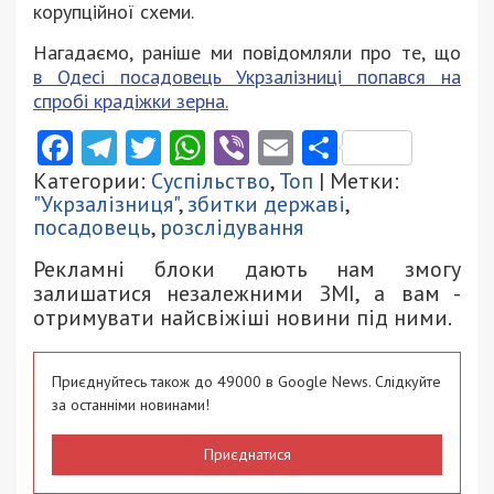
корупційної схеми.
Нагадаємо, раніше ми повідомляли про те, що
в Одесі посадовець Укрзалізниці попався на
спробі крадіжки зерна.
Facebook
Telegram
Twitter
WhatsApp
Viber
Email
Поділити
Категории:
Суспільство
,
Топ
| Метки:
"Укрзалізниця"
,
збитки державі
,
посадовець
,
розслідування
Рекламні блоки дають нам змогу
залишатися незалежними ЗМІ, а вам -
отримувати найсвіжіші новини під ними.
Приєднуйтесь також до 49000 в Google News. Слідкуйте
за останніми новинами!
Приєднатися