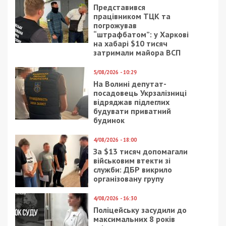
Представився
працівником ТЦК та
погрожував
“штрафбатом”: у Харкові
на хабарі $10 тисяч
затримали майора ВСП
5/08/2026 - 10:29
На Волині депутат-
посадовець Укрзалізниці
відряджав підлеглих
будувати приватний
будинок
4/08/2026 - 18:00
За $13 тисяч допомагали
військовим втекти зі
служби: ДБР викрило
організовану групу
4/08/2026 - 16:30
Поліцейську засудили до
максимальних 8 років