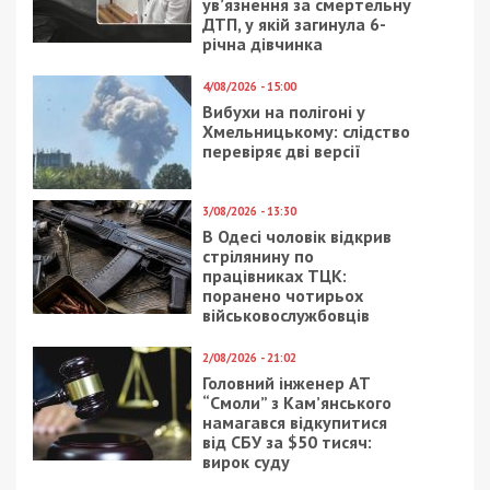
ув’язнення за смертельну
ДТП, у якій загинула 6-
річна дівчинка
4/08/2026 - 15:00
Вибухи на полігоні у
Хмельницькому: слідство
перевіряє дві версії
3/08/2026 - 13:30
В Одесі чоловік відкрив
стрілянину по
працівниках ТЦК:
поранено чотирьох
військовослужбовців
2/08/2026 - 21:02
Головний інженер АТ
“Смоли” з Кам’янського
намагався відкупитися
від СБУ за $50 тисяч:
вирок суду