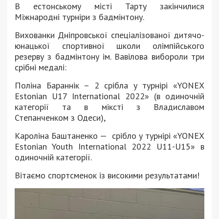
В естонському місті Тарту закінчилися
Міжнародні турніри з бадмінтону.
Вихованки Дніпровської спеціалізованої дитячо-
юнацької спортивної школи олімпійського
резерву з бадмінтону ім. Вавілова вибороли три
срібні медалі:
Поліна Бараннік – 2 срібла у турнірі «YONEX
Estonian U17 International 2022» (в одиночній
категорії та в міксті з Владиславом
Степанченком з Одеси),
Кароліна Баштаненко — срібло у турнірі «YONEX
Estonian Youth International 2022 U11-U15» в
одиночній категорії.
Вітаємо спортсменок із високими результатами!