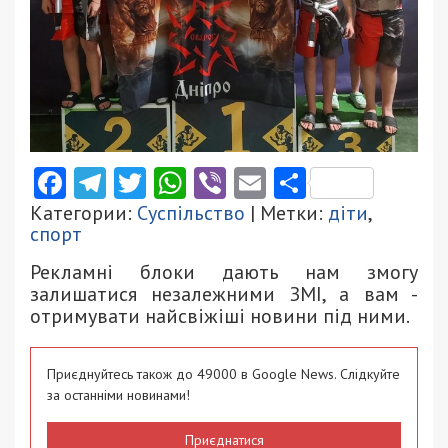
Facebook
Telegram
Twitter
WhatsApp
Viber
Email
Поділити
Категории:
Суспільство
| Метки:
діти
,
спорт
Рекламні блоки дають нам змогу
залишатися незалежними ЗМІ, а вам -
отримувати найсвіжіші новини під ними.
Приєднуйтесь також до 49000 в Google News. Слідкуйте
за останніми новинами!
Приєднатися