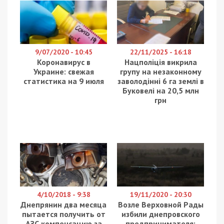
9/07/2020 - 10:45
22/11/2025 - 16:18
Коронавирус в
Нацполіція викрила
Украине: свежая
групу на незаконному
статистика на 9 июля
заволодінні 6 га землі в
Буковелі на 20,5 млн
грн
4/10/2018 - 9:38
19/11/2020 - 20:30
Днепрянин два месяца
Возле Верховной Рады
пытается получить от
избили днепровского
АЗС компенсацию за
предпринимателя: