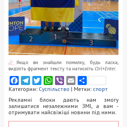
Якщо ви знайшли помилку, будь ласка,
виділіть фрагмент тексту та натисніть
Ctrl+Enter
.
Facebook
Telegram
Twitter
WhatsApp
Viber
Email
Поділити
Категории:
Суспільство
| Метки:
спорт
Рекламні блоки дають нам змогу
залишатися незалежними ЗМІ, а вам -
отримувати найсвіжіші новини під ними.