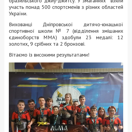
бразильського джиу-джитсу. У змаганнях взяли
участь понад 500 спортсменів з різних областей
України.
Вихованці Дніпровської дитячо-юнацької
спортивної школи № 7 (відділення змішаних
єдиноборств ММА) здобули 23 медалі: 12
золотих, 9 срібних та 2 бронзові.
Вітаємо із високими результатами!