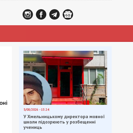
оні
5/08/2026 - 13:24
У Хмельницькому директора мовної
школи підозрюють у розбещенні
учениць