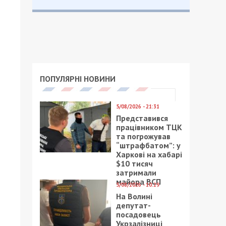
ПОПУЛЯРНІ НОВИНИ
5/08/2026 - 21:31
Представився
працівником ТЦК
та погрожував
“штрафбатом”: у
Харкові на хабарі
$10 тисяч
затримали
майора ВСП
5/08/2026 - 10:29
На Волині
депутат-
посадовець
Укрзалізниці