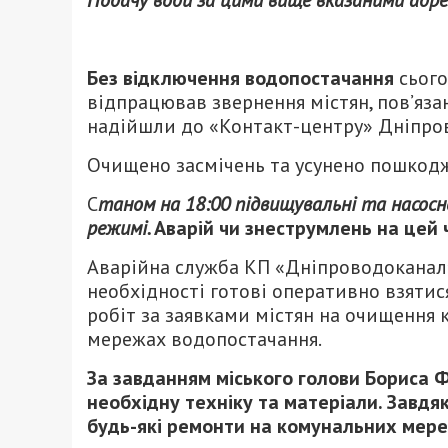
Подачу води за цими вище вказаними адрес
Без відключення водопостачання
сього
відпрацював звернення містян, пов’яз
надійшли до «Контакт-центру» Дніпров
Очищено засмічень та усунено пошкодже
С
таном на 18:00 підвищувальні та насо
режимі.
Аварій чи знеструмлень на цей 
Аварійна служба КП «Дніпроводоканал»
необхідності готові оперативно взятися
робіт за заявками містян на очищення
мережах водопостачання.
За завданням міського голови Бориса Ф
необхідну техніку та матеріали. Завдя
будь-які ремонти на комунальних мер