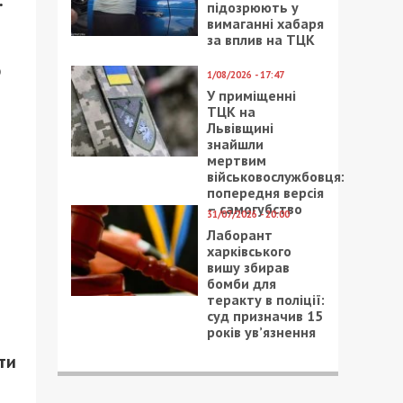
.
підозрюють у
вимаганні хабаря
за вплив на ТЦК
о
1/08/2026 - 17:47
У приміщенні
ТЦК на
Львівщині
знайшли
мертвим
військовослужбовця:
попередня версія
– самогубство
31/07/2026 - 20:00
Лаборант
харківського
вишу збирав
бомби для
теракту в поліції:
суд призначив 15
років ув’язнення
ти