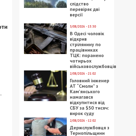
слідство
перевіряє дві
версії
оти
3/08/2026 - 13:30
В Одесі чоловік
відкрив
стрілянину по
працівниках
ТЦК: поранено
чотирьох
військовослужбовців
2/08/2026 - 21:02
Головний інженер
АТ “Смоли” з
Кам’янського
.
намагався
відкупитися від
СБУ за $50 тисяч:
вирок суду
2/08/2026 - 12:02
Держслужбовця з
Тернопільщини