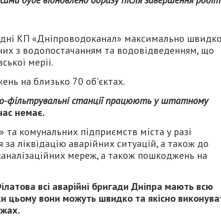
ами буде відновлено одразу після завершення робіт
дні КП «Дніпроводоканал» максимально швидк
аних з водопостачанням та водовідведенням, що
ської мерії.
нь на близько 70 об’єктах.
сно-фільтрувальні станції працюють у штатному
час немає.
 та комунальних підприємств міста у разі
 за ліквідацію аварійних ситуацій, а також до
 каналізаційних мереж, а також пошкоджень на
ілатова всі аварійні бригади Дніпра мають всю
ки цьому вони можуть швидко та якісно виконува
ежах.