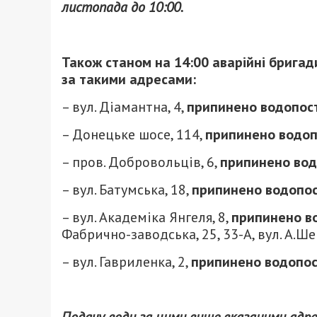
листопада до 10:00.
Також станом на 14:00 аварійні брига
за такими адресами:
– вул. Діамантна, 4,
припинено водопос
– Донецьке шосе, 114,
припинено водо
– пров. Добровольців, 6,
припинено во
– вул. Батумська, 18,
припинено водопо
– вул. Академіка Янгеля, 8,
припинено в
Фабрично-заводська, 25, 33-А, вул. А.Ше
– вул. Гавриленка, 2,
припинено водопо