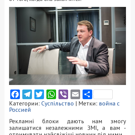
Facebook
Telegram
Twitter
WhatsApp
Viber
Email
Поділити
Категории:
Суспільство
| Метки:
война с
Россией
Рекламні блоки дають нам змогу
залишатися незалежними ЗМІ, а вам -
отримувати найсвіжіші новини під ними.