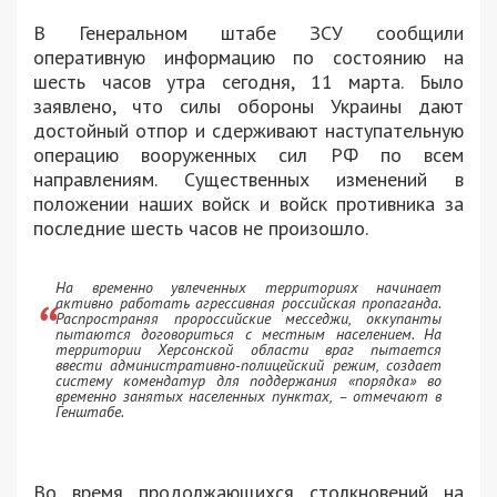
В Генеральном штабе ЗСУ сообщили
оперативную информацию по состоянию на
шесть часов утра сегодня, 11 марта. Было
заявлено, что силы обороны Украины дают
достойный отпор и сдерживают наступательную
операцию вооруженных сил РФ по всем
направлениям. Существенных изменений в
положении наших войск и войск противника за
последние шесть часов не произошло.
На временно увлеченных территориях начинает
активно работать агрессивная российская пропаганда.
Распространяя пророссийские месседжи, оккупанты
пытаются договориться с местным населением. На
территории Херсонской области враг пытается
ввести административно-полицейский режим, создает
систему комендатур для поддержания «порядка» во
временно занятых населенных пунктах, – отмечают в
Генштабе.
Во время продолжающихся столкновений на