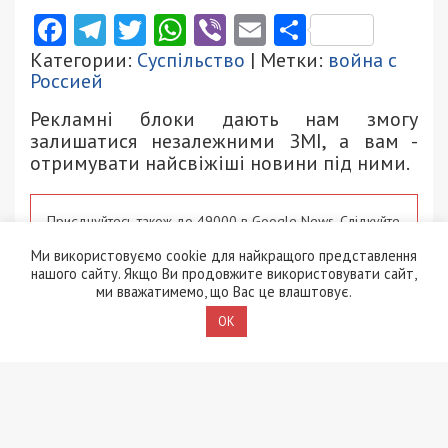
Facebook
Telegram
Twitter
WhatsApp
Viber
Email
Поділити
Категории:
Суспільство
| Метки:
война с
Россией
Рекламні блоки дають нам змогу
залишатися незалежними ЗМІ, а вам -
отримувати найсвіжіші новини під ними.
Приєднуйтесь також до 49000 в Google News. Слідкуйте
за останніми новинами!
Ми використовуємо cookie для найкращого представлення
нашого сайту. Якщо Ви продовжите використовувати сайт,
Приєднатися
ми вважатимемо, що Вас це влаштовує.
OK
Читайте також