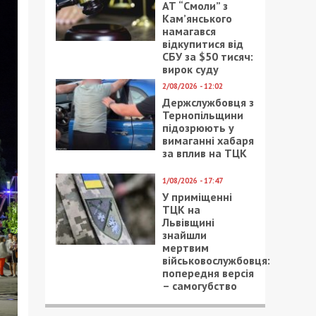
АТ “Смоли” з
Кам’янського
намагався
відкупитися від
СБУ за $50 тисяч:
вирок суду
2/08/2026 - 12:02
Держслужбовця з
Тернопільщини
підозрюють у
вимаганні хабаря
за вплив на ТЦК
1/08/2026 - 17:47
У приміщенні
ТЦК на
Львівщині
знайшли
мертвим
військовослужбовця:
попередня версія
– самогубство