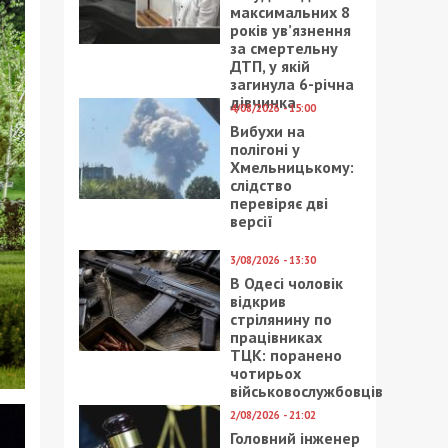
максимальних 8
років ув’язнення
за смертельну
ДТП, у якій
загинула 6-річна
дівчинка
4/08/2026 - 15:00
Вибухи на
полігоні у
Хмельницькому:
слідство
перевіряє дві
версії
3/08/2026 - 13:30
В Одесі чоловік
відкрив
стрілянину по
працівниках
ТЦК: поранено
чотирьох
військовослужбовців
2/08/2026 - 21:02
Головний інженер