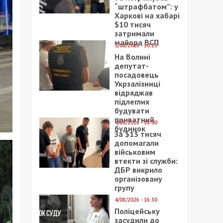
“штрафбатом”: у
Харкові на хабарі
$10 тисяч
затримали
майора ВСП
5/08/2026 - 10:29
На Волині
депутат-
посадовець
Укрзалізниці
відряджав
підлеглих
будувати
приватний
4/08/2026 - 18:00
будинок
За $13 тисяч
допомагали
військовим
втекти зі служби:
ДБР викрило
організовану
групу
4/08/2026 - 16:30
Поліцейську
засудили до