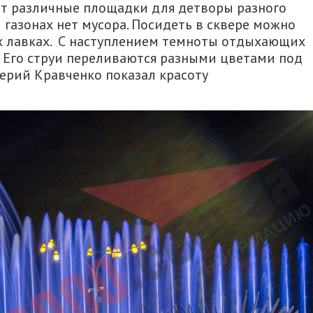
ют различные площадки для детворы разного
и газонах нет мусора. Посидеть в сквере можно
х лавках. С наступлением темноты отдыхающих
 Его струи переливаются разными цветами под
ерий Кравченко показал красоту