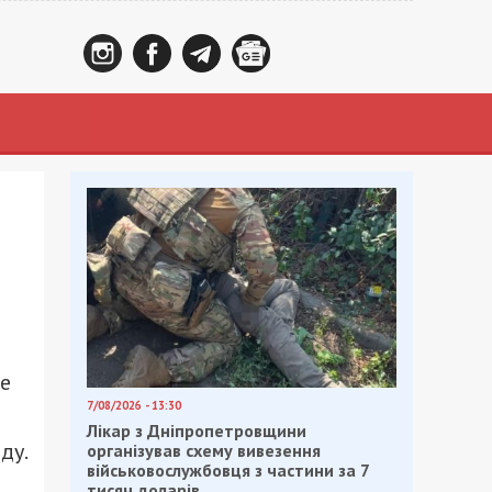
ре
7/08/2026 - 13:30
Лікар з Дніпропетровщини
ду.
організував схему вивезення
військовослужбовця з частини за 7
тисяч доларів