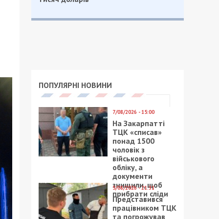
ПОПУЛЯРНІ НОВИНИ
7/08/2026 - 15:00
На Закарпатті
ТЦК «списав»
понад 1500
чоловік з
військового
обліку, а
документи
знищили, щоб
5/08/2026 - 21:31
прибрати сліди
Представився
працівником ТЦК
та погрожував