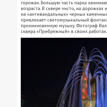
горожан. Большую часть парка занима
возраста. В сквере чисто, на дорожках 
на «антивандальных» черных каменны
привлекает светомузыкальный фонтан.
проникновенную музыку. Фотограф Вал
сквера «Прибрежный» в своих работах.