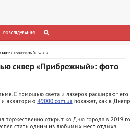
РОЗСЛІДУВАННЯ
 СКВЕР «ПРИБРЕЖНЫЙ»: ФОТО
чью сквер «Прибрежный»: фото
 тьме. С помощью света и лазеров расширяют его
 и акваторию.
49000.com.ua
покажет, как в Днеп
л торжественно открыт ко Дню города в 2019 го
успел стать одним из любимых мест отдыха