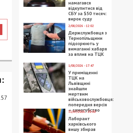
намагався
відкупитися від
СБУ за $50 тисяч:
вирок суду
2/08/2026 - 12:02
Держслужбовця з
Тернопільщини
підозрюють у
вимаганні хабаря
за вплив на ТЦК
1/08/2026 - 17:47
У приміщенні
:
ТЦК на
Львівщині
знайшли
мертвим
157
військовослужбовця:
попередня версія
– самогубство
31/07/2026 - 20:00
Лаборант
харківського
вишу збирав