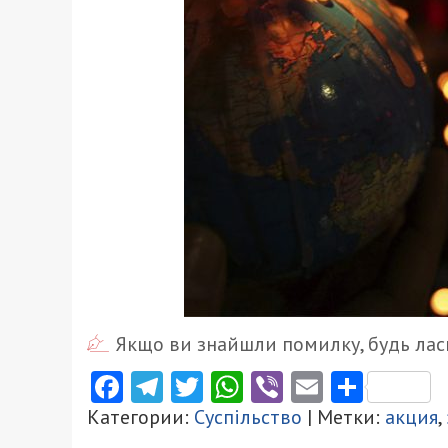
Якщо ви знайшли помилку, будь ласк
Facebook
Telegram
Twitter
WhatsApp
Viber
Email
Поділ
Категории:
Суспільство
| Метки:
акция
,