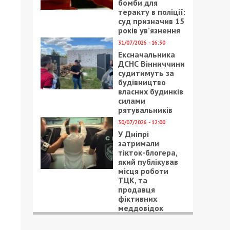
бомби для
теракту в поліції:
суд призначив 15
років ув’язнення
31/07/2026 - 16:30
Ексначальника
ДСНС Вінниччини
судитимуть за
будівництво
власних будинків
силами
рятувальників
30/07/2026 - 12:00
У Дніпрі
затримали
тікток-блогера,
який публікував
місця роботи
ТЦК, та
продавця
фіктивних
меддовідок