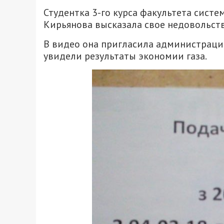
Студентка 3-го курса факультета сист
Кирьянова высказала свое недовольств
В видео она пригласила администрацию
увидели результаты экономии газа.