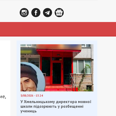
ие,
5/08/2026 - 13:24
У Хмельницькому директора мовної
школи підозрюють у розбещенні
учениць