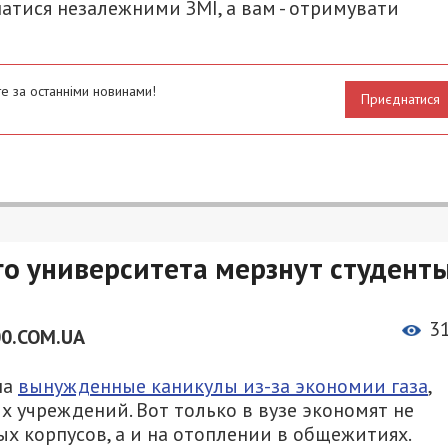
атися незалежними ЗМІ, а вам - отримувати
е за останніми новинами!
Приєднатися
о университета мерзнут студенты
3
00.COM.UA
на
вынужденные каникулы из-за экономии газа
,
х учреждений. Вот только в вузе экономят не
ых корпусов, а и на отоплении в общежитиях.