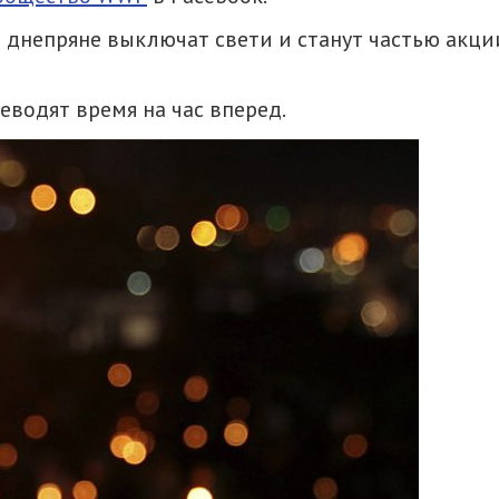
м днепряне выключат свети и станут частью акци
реводят время на час вперед.