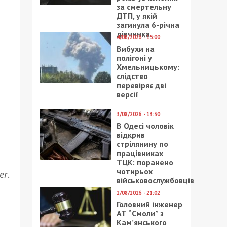
за смертельну
ДТП, у якій
загинула 6-річна
дівчинка
4/08/2026 - 15:00
Вибухи на
полігоні у
Хмельницькому:
слідство
перевіряє дві
версії
3/08/2026 - 13:30
В Одесі чоловік
відкрив
стрілянину по
працівниках
ТЦК: поранено
чотирьох
er
.
військовослужбовців
2/08/2026 - 21:02
Головний інженер
АТ “Смоли” з
Кам’янського