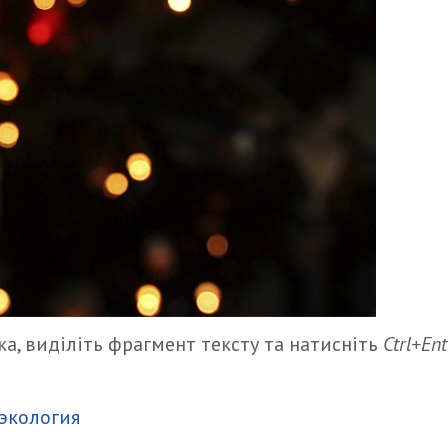
а, виділіть фрагмент тексту та натисніть
Ctrl+Ent
итися
экология