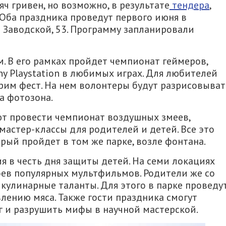
ч гривен, но возможно, в результате
тендера
,
 Оба праздника проведут первого июня в
 Заводской, 53. Программу запланировали
. В его рамках пройдет чемпионат геймеров,
ny Playstation в любимых играх. Для любителей
рим фест. На нем волонтеры будут разрисовыват
а фотозона.
ют провести чемпионат воздушных змеев,
мастер-классы для родителей и детей. Все это
рый пройдет в том же парке, возле фонтана.
 в честь дня защиты детей. На семи локациях
оев популярных мультфильмов. Родители же со
кулинарные таланты. Для этого в парке проведу
влению мяса. Также гости праздника смогут
г и разрушить мифы в научной мастерской.