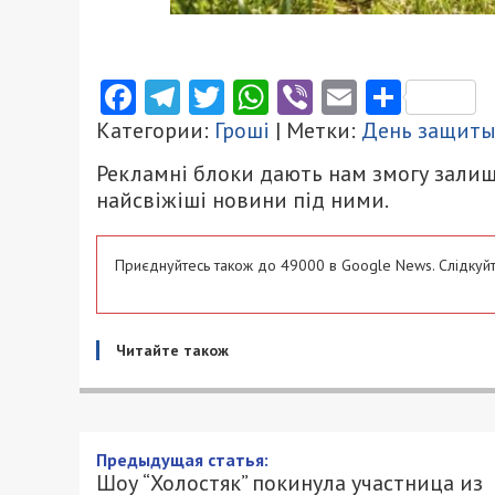
Facebook
Telegram
Twitter
WhatsApp
Viber
Email
Поділ
Категории:
Гроші
| Метки:
День защиты
Рекламні блоки дають нам змогу залиш
найсвіжіші новини під ними.
Приєднуйтесь також до 49000 в Google News. Слідкуйт
Читайте також
Шоу “Холостяк” покинула у