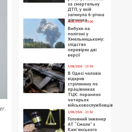
за смертельну
ДТП, у якій
загинула 6-річна
дівчинка
4/08/2026 - 15:00
Вибухи на
полігоні у
Хмельницькому:
слідство
перевіряє дві
версії
3/08/2026 - 13:30
В Одесі чоловік
відкрив
стрілянину по
працівниках
ТЦК: поранено
чотирьох
військовослужбовців
er
.
2/08/2026 - 21:02
Головний інженер
АТ “Смоли” з
Кам’янського