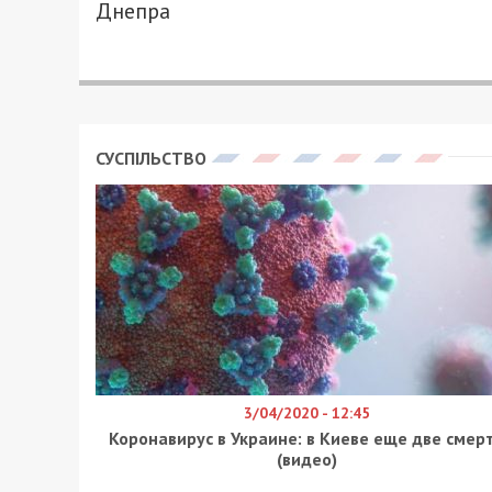
23/03/2019 - 15:55
АЛИСА ЕФАНОВА - СПЕЦИАЛЬНО ДЛЯ 49
В третьем выпуске популярного реалит
художник из Днепра – Юлия Воданова. 
редактора журнала Никиты Добрынина,
неискренней.
Так, на вечеринке с шашлыками во дво
недостатках. Юлия отметила, что она и
ее минус. Никита усомнился в искренно
ответила герою, что ей больше нечего 
раз она не готова раскрыться, они поп
церемонии роз.
Другие участницы посчитали, что Юлия 
оказалось слишком. А сама Юля проком
-Многие мужчины говорили, что я 