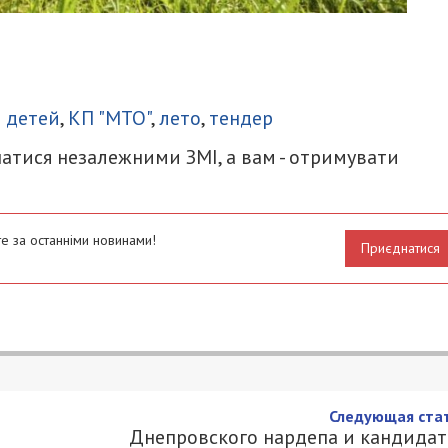
итися
 детей
,
КП "МТО"
,
лето
,
тендер
атися незалежними ЗМІ, а вам - отримувати
е за останніми новинами!
Приєднатися
частница из Днепра