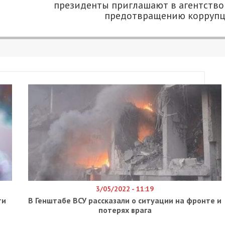
4
000.COM.UA
и-шоу “Холостяк” проект покинула эротический
По мнению холостяка, известного радиоведущего
 Юлия недостаточно раскрылась и была
ре дома девушки должны были рассказать о сво
щет во всех людях лучшие качества, и в этом и е
сти участницы и вызвал ее на личную беседу. Юл
добавить к сказанному, на что Никита парировал
рощаются. К машине он проводил ее еще до
просто была с Никитой такой, какая она есть, и 
ментировала это так:
идеальна. Но они в это не верят.