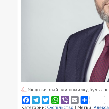
Якщо ви знайшли помилку, будь ласк
Facebook
Telegram
Twitter
WhatsApp
Viber
Email
Поділ
Категории:
Суспільство
| Метки:
Алекса