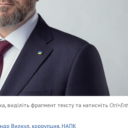
а, виділіть фрагмент тексту та натисніть
Ctrl+Ent
итися
ндр Вилкул
,
коррупция
,
НАПК