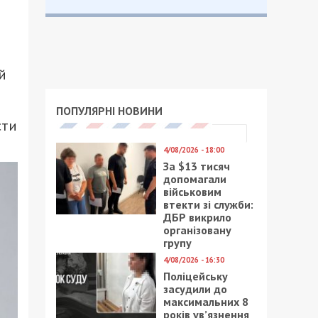
й
ПОПУЛЯРНІ НОВИНИ
сти
4/08/2026 - 18:00
За $13 тисяч
допомагали
військовим
втекти зі служби:
ДБР викрило
організовану
групу
4/08/2026 - 16:30
Поліцейську
засудили до
максимальних 8
років ув’язнення