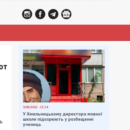
ют
5/08/2026 - 13:24
У Хмельницькому директора мовної
школи підозрюють у розбещенні
ь
учениць