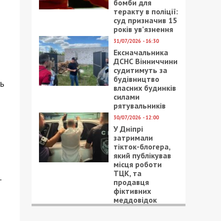
бомби для
теракту в поліції:
суд призначив 15
років ув’язнення
31/07/2026 - 16:30
Ексначальника
ДСНС Вінниччини
судитимуть за
будівництво
ь
власних будинків
силами
рятувальників
30/07/2026 - 12:00
У Дніпрі
затримали
тікток-блогера,
який публікував
місця роботи
ТЦК, та
т
продавця
фіктивних
меддовідок