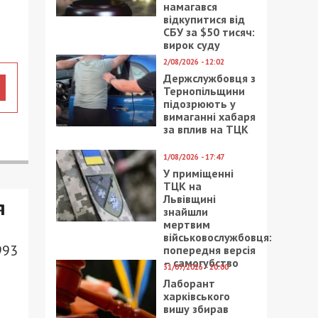
намагався
відкупитися від
СБУ за $50 тисяч:
вирок суду
2/08/2026 - 12:02
Держслужбовця з
Тернопільщини
підозрюють у
вимаганні хабаря
за вплив на ТЦК
1/08/2026 - 17:47
У приміщенні
ТЦК на
Львівщині
я
знайшли
мертвим
військовослужбовця:
993
попередня версія
– самогубство
31/07/2026 - 20:00
Лаборант
харківського
вишу збирав