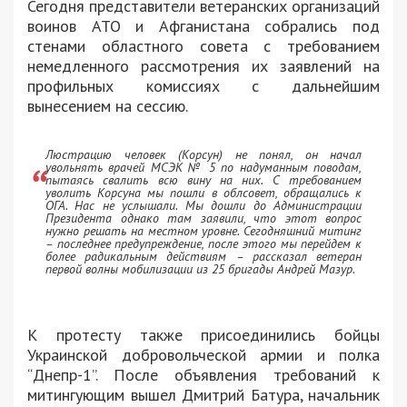
Сегодня представители ветеранских организаций
воинов АТО и Афганистана собрались под
стенами областного совета с требованием
немедленного рассмотрения их заявлений на
профильных комиссиях с дальнейшим
вынесением на сессию.
Люстрацию человек (Корсун) не понял, он начал
увольнять врачей МСЭК № 5 по надуманным поводам,
пытаясь свалить всю вину на них. С требованием
уволить Корсуна мы пошли в облсовет, обращались к
ОГА. Нас не услышали. Мы дошли до Администрации
Президента однако там заявили, что этот вопрос
нужно решать на местном уровне. Сегодняшний митинг
– последнее предупреждение, после этого мы перейдем к
более радикальным действиям – рассказал ветеран
первой волны мобилизации из 25 бригады Андрей Мазур.
К протесту также присоединились бойцы
Украинской добровольческой армии и полка
“Днепр-1”. После объявления требований к
митингующим вышел Дмитрий Батура, начальник