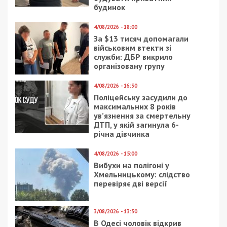
будинок
4/08/2026 - 18:00
За $13 тисяч допомагали
військовим втекти зі
служби: ДБР викрило
організовану групу
4/08/2026 - 16:30
Поліцейську засудили до
максимальних 8 років
ув’язнення за смертельну
ДТП, у якій загинула 6-
річна дівчинка
4/08/2026 - 15:00
Вибухи на полігоні у
Хмельницькому: слідство
перевіряє дві версії
3/08/2026 - 13:30
В Одесі чоловік відкрив