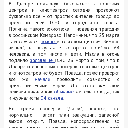
В Днепре пожарную безопасность торговых
центров и кинотеатров сегодня проверяют
буквально все – от простых жителей города до
представителей ГСЧС и городского совета.
Причина такого ажиотажа – недавняя трагедия
в российском Кемерово. Напомним, что 25 марта
там случился
пожар
в торговом центре “Зимняя
вишня”, в результате которого погибло 64
человека, в том числе и дети. Масла в огонь
подлило
заявление
ГСЧС 26 марта о том, что в
Днепре внеплановых проверок торговых центров
и кинотеатров не будет. Правда, позже проверки
все же
начали
проводить совместно с
представителями мэрии. До этого же свои
ревизии начали как
обычные
жители города, так
и журналисты
34 канала
.
Во время проверки “Дафи”, похоже, все
нормально – висит план эвакуации, запасной
выход открыт. Правда, непосредственно во
дворе лежит строительный мусор, который