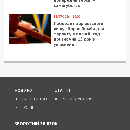
попередня версія –
самогубство
31/07/2026 - 20:00
Лаборант харківського
вишу збирав бомби для
теракту в поліції: суд
призначив 15 років
ув’язнення
НОВИНИ
СТАТТІ
СУСПІЛЬСТВО
РОЗСЛІДУВАННЯ
ГРОШІ
ЗВОРОТНІЙ ЗВ’ЯЗОК