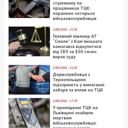
стрілянину по
працівниках ТЦК:
поранено чотирьох
військовослужбовців
2/08/2026 - 21:02
Головний інженер АТ
“Смоли” з Кам’янського
намагався відкупитися
від СБУ за $50 тисяч:
вирок суду
2/08/2026 - 12:02
Держслужбовця з
Тернопільщини
підозрюють у вимаганні
хабаря за вплив на ТЦК
1/08/2026 - 17:47
У приміщенні ТЦК на
Львівщині знайшли
мертвим
військовослужбовця: