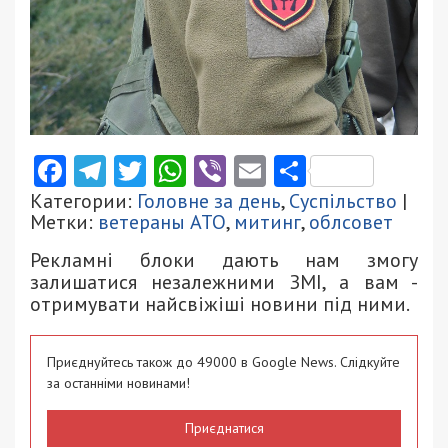
Facebook
Telegram
Twitter
WhatsApp
Viber
Email
Поділити
Категории:
Головне за день
,
Суспільство
|
Метки:
ветераны АТО
,
митинг
,
облсовет
Рекламні блоки дають нам змогу
залишатися незалежними ЗМІ, а вам -
отримувати найсвіжіші новини під ними.
Приєднуйтесь також до 49000 в Google News. Слідкуйте
за останніми новинами!
Приєднатися