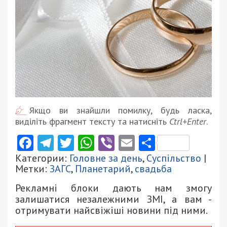
Якщо ви знайшли помилку, будь ласка,
виділіть фрагмент тексту та натисніть
Ctrl+Enter
.
Facebook
Telegram
Twitter
WhatsApp
Viber
Email
Поділити
Категории:
Головне за день
,
Суспільство
|
Метки:
ЗАГС
,
Планетарий
,
свадьба
Рекламні блоки дають нам змогу
залишатися незалежними ЗМІ, а вам -
отримувати найсвіжіші новини під ними.