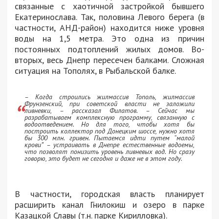
связанные с хаотичной застройкой бывшего
Екатеринослава. Так, половина Левого берега (в
частности, АНД-район) находится ниже уровня
воды на 1,5 метра. Это одна из причин
постоянных подтоплений жилых домов. Во-
вторых, весь Днепр пересечен балками. Сложная
ситуация на Тополях, в Рыбальской балке.
– Когда строились жилмассив Тополь, жилмассив
Фрунзенский, при советской власти не заложили
ливневки, – рассказал Филатов. – Сейчас мы
разрабатываем комплексную программу, связанную с
водоотведением. Но для того, чтобы хотя бы
построить коллектор под Донецким шоссе, нужно хотя
бы 300 млн. гривен. Пытаемся идти путем “малой
крови” – устраивать в Днепре естественные водоемы,
что позволят понизить уровень ливневых вод. Но сразу
говорю, это будет не сегодня и даже не в этом году.
В частности, городская власть планирует
расширить канал Гнилокиш и озеро в парке
Казацкой Славы (т.н. парке Кирилловка).