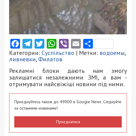
Facebook
Telegram
Twitter
WhatsApp
Viber
Email
Поділити
Категории:
Суспільство
| Метки:
водоемы
,
ливневки
,
Филатов
Рекламні блоки дають нам змогу
залишатися незалежними ЗМІ, а вам -
отримувати найсвіжіші новини під ними.
Приєднуйтесь також до 49000 в Google News. Слідкуйте
за останніми новинами!
Приєднатися