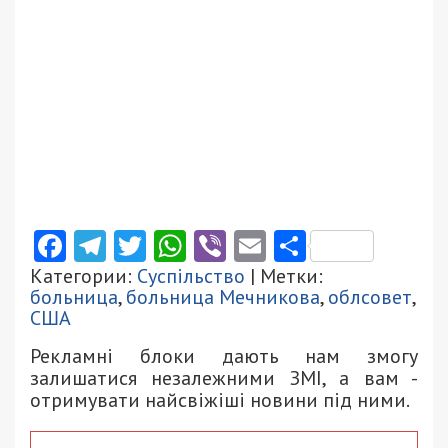
Facebook
Telegram
Twitter
WhatsApp
Viber
Email
Поділити
Категории:
Суспільство
| Метки:
больница
,
больница Мечникова
,
облсовет
,
США
Рекламні блоки дають нам змогу
залишатися незалежними ЗМІ, а вам -
отримувати найсвіжіші новини під ними.