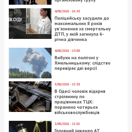
4/08/2026 - 16:30
Поліцейську засудили до
максимальних 8 років
ув’язнення за смертельну
ДТП, у якій загинула 6-
річна дівчинка
4/08/2026 - 15:00
Вибухи на полігоні у
Хмельницькому: слідство
перевіряє дві версії
3/08/2026 - 13:30
В Одесі чоловік відкрив
стрілянину по
працівниках ТЦК:
поранено чотирьох
військовослужбовців
2/08/2026 - 21:02
Головний інженер АТ