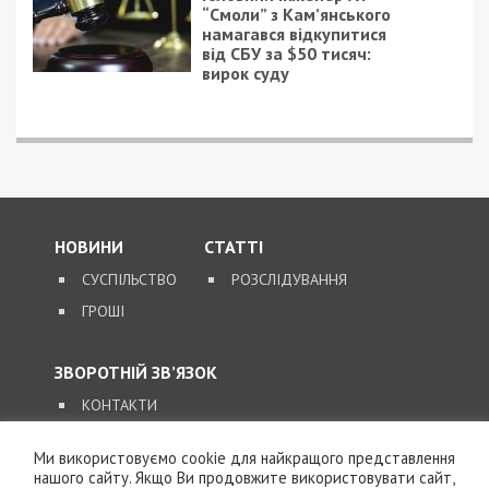
“Смоли” з Кам’янського
намагався відкупитися
від СБУ за $50 тисяч:
вирок суду
НОВИНИ
СТАТТІ
СУСПІЛЬСТВО
РОЗСЛІДУВАННЯ
ГРОШІ
ЗВОРОТНІЙ ЗВ’ЯЗОК
КОНТАКТИ
Ми використовуємо cookie для найкращого представлення
SUPPORT@49000.COM.UA
нашого сайту. Якщо Ви продовжите використовувати сайт,