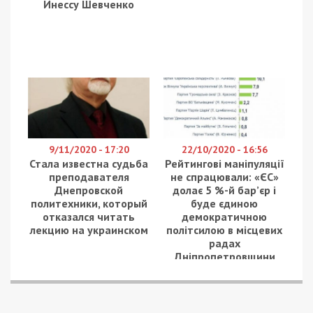
Инессу Шевченко
9/11/2020 - 17:20
22/10/2020 - 16:56
Стала известна судьба
Рейтингові маніпуляції
преподавателя
не спрацювали: «ЄС»
Днепровской
долає 5 %-й бар’єр і
политехники, который
буде єдиною
отказался читать
демократичною
лекцию на украинском
політсилою в місцевих
радах
Дніпропетровщини