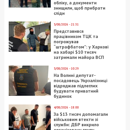
обліку, а документи
знищили, щоб прибрати
сліди
5/08/2026 - 21:31
Представився
працівником ТЦК та
погрожував
“штрафбатом”: у Харкові
на хабарі $10 тисяч
затримали майора ВСП
5/08/2026 - 10:29
На Волині депутат-
посадовець Укрзалізниці
відряджав підлеглих
будувати приватний
будинок
4/08/2026 - 18:00
За $13 тисяч допомагали
військовим втекти зі
служби: ДБР викрило
організовану групу