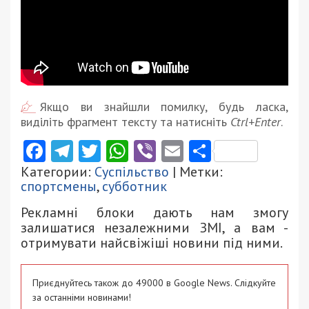
Якщо ви знайшли помилку, будь ласка,
виділіть фрагмент тексту та натисніть
Ctrl+Enter
.
Facebook
Telegram
Twitter
WhatsApp
Viber
Email
Поділити
Категории:
Суспільство
| Метки:
спортсмены
,
субботник
Рекламні блоки дають нам змогу
залишатися незалежними ЗМІ, а вам -
отримувати найсвіжіші новини під ними.
Приєднуйтесь також до 49000 в Google News. Слідкуйте
за останніми новинами!