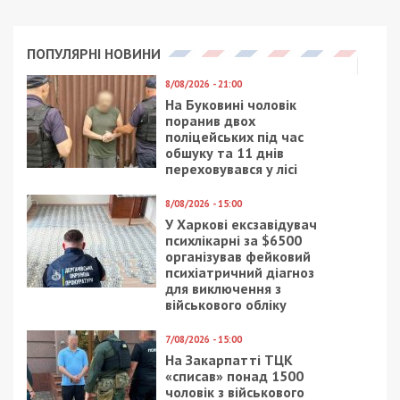
ПОПУЛЯРНІ НОВИНИ
8/08/2026 - 21:00
На Буковині чоловік
поранив двох
поліцейських під час
обшуку та 11 днів
переховувався у лісі
8/08/2026 - 15:00
У Харкові ексзавідувач
психлікарні за $6500
організував фейковий
психіатричний діагноз
для виключення з
військового обліку
7/08/2026 - 15:00
На Закарпатті ТЦК
«списав» понад 1500
чоловік з військового