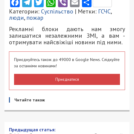
Facebook
Telegram
Twitter
WhatsApp
Viber
Email
Поділити
Категории:
Суспільство
| Метки:
ГСЧС
,
люди
,
пожар
Рекламні блоки дають нам змогу
залишатися незалежними ЗМІ, а вам -
отримувати найсвіжіші новини під ними.
Приєднуйтесь також до 49000 в Google News. Слідкуйте
за останніми новинами!
Приєднатися
Читайте також
Предыдущая статья: