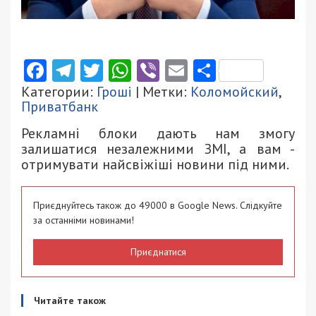
Facebook
Telegram
Twitter
WhatsApp
Viber
Email
Поділити
Категории:
Гроші
| Метки:
Коломойский
,
Приватбанк
Рекламні блоки дають нам змогу
залишатися незалежними ЗМІ, а вам -
отримувати найсвіжіші новини під ними.
Приєднуйтесь також до 49000 в Google News. Слідкуйте
за останніми новинами!
Приєднатися
Читайте також