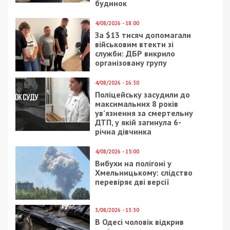
будинок
4/08/2026 - 18:00
За $13 тисяч допомагали
військовим втекти зі
служби: ДБР викрило
організовану групу
4/08/2026 - 16:30
Поліцейську засудили до
максимальних 8 років
ув’язнення за смертельну
ДТП, у якій загинула 6-
річна дівчинка
4/08/2026 - 15:00
Вибухи на полігоні у
Хмельницькому: слідство
перевіряє дві версії
3/08/2026 - 13:30
В Одесі чоловік відкрив