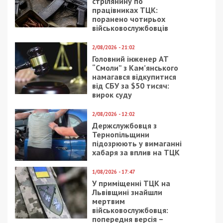
стрілянину по
працівниках ТЦК:
поранено чотирьох
військовослужбовців
2/08/2026 - 21:02
Головний інженер АТ
“Смоли” з Кам’янського
намагався відкупитися
від СБУ за $50 тисяч:
вирок суду
2/08/2026 - 12:02
Держслужбовця з
Тернопільщини
підозрюють у вимаганні
хабаря за вплив на ТЦК
1/08/2026 - 17:47
У приміщенні ТЦК на
Львівщині знайшли
мертвим
військовослужбовця:
попередня версія –