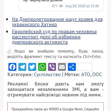
На Днепропетровщине ищут хозяев для
украинского Хатико
Европейский суд по правам человека
рассмотрит дело об избиении
днепровского активиста
Якщо ви знайшли помилку, будь ласка,
виділіть фрагмент тексту та натисніть
Ctrl+Enter
.
Facebook
Telegram
Twitter
WhatsApp
Viber
Email
Поділити
Категории:
Суспільство
| Метки:
АТО
,
ООС
Рекламні блоки дають нам змогу
залишатися незалежними ЗМІ, а вам -
отримувати найсвіжіші новини під ними.
Приєднуйтесь також до 49000 в Google News. Слідкуйте