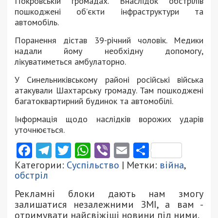
Покровській громадах. Внаслідок обстрілів
пошкоджені об’єкти інфраструктури та
автомобіль.
Поранення дістав 39-річний чоловік. Медики
надали йому необхідну допомогу,
лікуватиметься амбулаторно.
У Синельниківському районі російські війська
атакували Шахтарську громаду. Там пошкоджені
багатоквартирний будинок та автомобілі.
Інформація щодо наслідків ворожих ударів
уточнюється.
Facebook
Telegram
Twitter
WhatsApp
Viber
Email
Поділити
Категории:
Суспільство
| Метки:
війна
,
обстріл
Рекламні блоки дають нам змогу
залишатися незалежними ЗМІ, а вам -
отримувати найсвіжіші новини під ними.