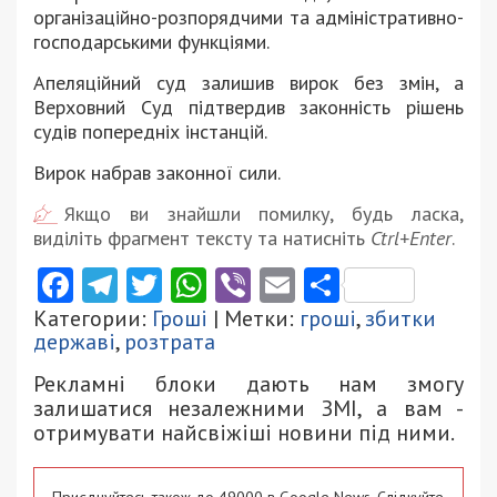
організаційно-розпорядчими та адміністративно-
господарськими функціями.
Апеляційний суд залишив вирок без змін, а
Верховний Суд підтвердив законність рішень
судів попередніх інстанцій.
Вирок набрав законної сили.
Якщо ви знайшли помилку, будь ласка,
виділіть фрагмент тексту та натисніть
Ctrl+Enter
.
Facebook
Telegram
Twitter
WhatsApp
Viber
Email
Поділити
Категории:
Гроші
| Метки:
гроші
,
збитки
державі
,
розтрата
Рекламні блоки дають нам змогу
залишатися незалежними ЗМІ, а вам -
отримувати найсвіжіші новини під ними.