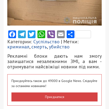
Facebook
Telegram
Twitter
WhatsApp
Viber
Email
Поділити
Категории:
Суспільство
| Метки:
криминал
,
смерть
,
убийство
Рекламні блоки дають нам змогу
залишатися незалежними ЗМІ, а вам -
отримувати найсвіжіші новини під ними.
Приєднуйтесь також до 49000 в Google News. Слідкуйте
за останніми новинами!
Приєднатися