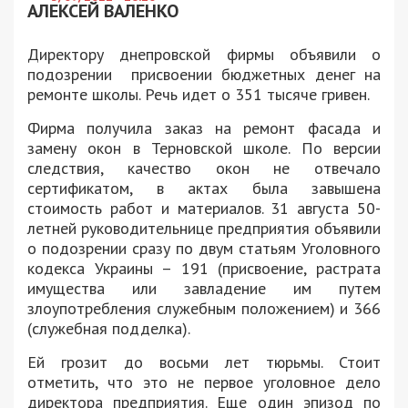
АЛЕКСЕЙ ВАЛЕНКО
Директору днепровской фирмы объявили о
подозрении присвоении бюджетных денег на
ремонте школы. Речь идет о 351 тысяче гривен.
Фирма получила заказ на ремонт фасада и
замену окон в Терновской школе. По версии
следствия, качество окон не отвечало
сертификатом, в актах была завышена
стоимость работ и материалов. 31 августа 50-
летней руководительнице предприятия объявили
о подозрении сразу по двум статьям Уголовного
кодекса Украины – 191 (присвоение, растрата
имущества или завладение им путем
злоупотребления служебным положением) и 366
(служебная подделка).
Ей грозит до восьми лет тюрьмы. Стоит
отметить, что это не первое уголовное дело
директора предприятия. Еще один эпизод по