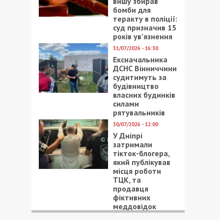
вишу збирав
бомби для
теракту в поліції:
суд призначив 15
років ув’язнення
31/07/2026 - 16:30
Ексначальника
ДСНС Вінниччини
судитимуть за
будівництво
власних будинків
силами
рятувальників
30/07/2026 - 12:00
У Дніпрі
затримали
тікток-блогера,
який публікував
місця роботи
ТЦК, та
продавця
фіктивних
меддовідок