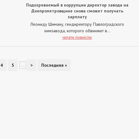
Подозреваемый в коррупции директор завода на
Днепропетровщине снова сможет получать
зарплату
Леониду Шиману, гендиректору Павлоградского
химзавода, которого обвиняют в...
читати повністю
4
5
...
>
Последняя »