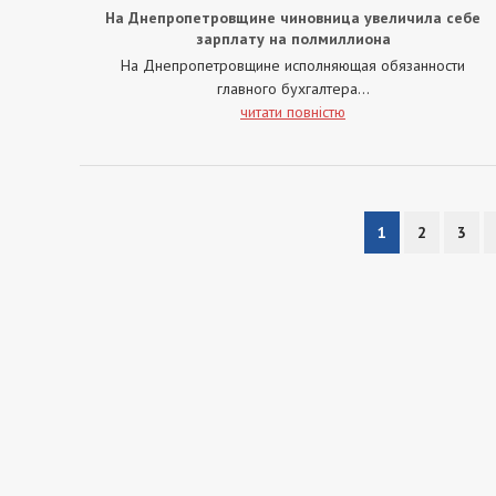
На Днепропетровщине чиновница увеличила себе
зарплату на полмиллиона
На Днепропетровщине исполняющая обязанности
главного бухгалтера...
читати повністю
1
2
3