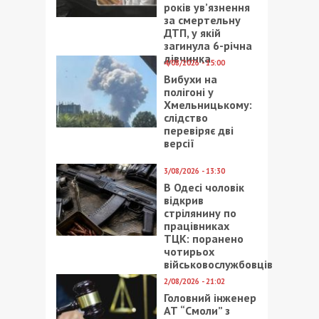
років ув’язнення
за смертельну
ДТП, у якій
загинула 6-річна
дівчинка
4/08/2026 - 15:00
Вибухи на
полігоні у
Хмельницькому:
слідство
перевіряє дві
версії
3/08/2026 - 13:30
В Одесі чоловік
відкрив
стрілянину по
працівниках
ТЦК: поранено
чотирьох
військовослужбовців
2/08/2026 - 21:02
Головний інженер
АТ “Смоли” з