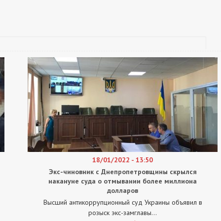
18/01/2022 - 13:50
Экс-чиновник с Днепропетровщины скрылся
накануне суда о отмывании более миллиона
долларов
Высший антикоррупционный суд Украины объявил в
розыск экс-замглавы...