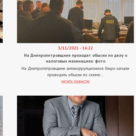
3/11/2021 - 16:22
На Днепропетровщине проходят обыски по делу о
налоговых махинациях: фото
На Днепропетровщине антикоррупционное бюро начали
проводить обыски по схеме...
читати повністю