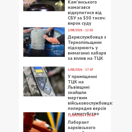
Кам’янського
намагався
відкупитися від
СБУ за $50 тисяч:
вирок суду
2/08/2026 - 12:02
Держслужбовця з
Тернопільщини
підозрюють у
вимаганні хабаря
за вплив на ТЦК
1/08/2026 - 17:47
У приміщенні
ТЦК на
Львівщині
знайшли
мертвим
військовослужбовця:
попередня версія
– самогубство
31/07/2026 - 20:00
Лаборант
харківського