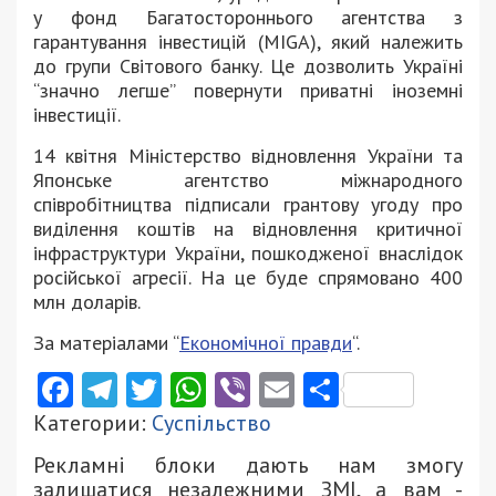
у фонд Багатостороннього агентства з
гарантування інвестицій (MIGA), який належить
до групи Світового банку. Це дозволить Україні
“значно легше” повернути приватні іноземні
інвестиції.
14 квітня Міністерство відновлення України та
Японське агентство міжнародного
співробітництва підписали грантову угоду про
виділення коштів на відновлення критичної
інфраструктури України, пошкодженої внаслідок
російської агресії. На це буде спрямовано 400
млн доларів.
За матеріалами “
Економічної правди
“.
Facebook
Telegram
Twitter
WhatsApp
Viber
Email
Поділити
Категории:
Суспільство
Рекламні блоки дають нам змогу
залишатися незалежними ЗМІ, а вам -