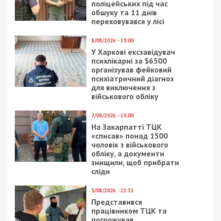
поліцейських під час
обшуку та 11 днів
переховувався у лісі
8/08/2026 - 15:00
У Харкові ексзавідувач
психлікарні за $6500
організував фейковий
психіатричний діагноз
для виключення з
військового обліку
7/08/2026 - 15:00
На Закарпатті ТЦК
«списав» понад 1500
чоловік з військового
обліку, а документи
знищили, щоб прибрати
сліди
5/08/2026 - 21:31
Представився
працівником ТЦК та
погрожував