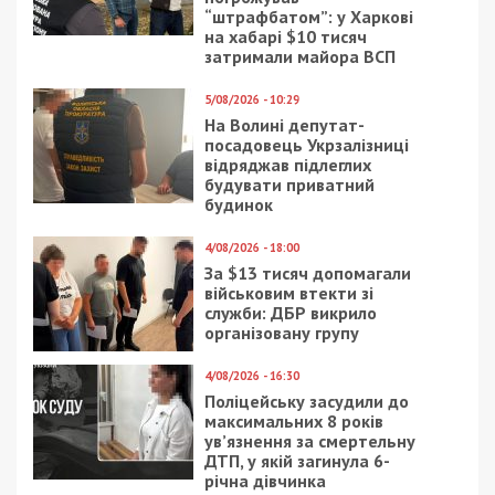
“штрафбатом”: у Харкові
на хабарі $10 тисяч
затримали майора ВСП
5/08/2026 - 10:29
На Волині депутат-
посадовець Укрзалізниці
відряджав підлеглих
будувати приватний
будинок
4/08/2026 - 18:00
За $13 тисяч допомагали
військовим втекти зі
служби: ДБР викрило
організовану групу
4/08/2026 - 16:30
Поліцейську засудили до
максимальних 8 років
ув’язнення за смертельну
ДТП, у якій загинула 6-
річна дівчинка