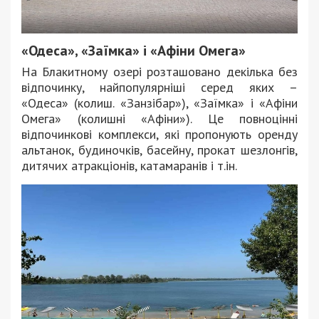
«Одеса», «Заїмка» і «Афіни Омега»
На Блакитному озері розташовано декілька без
відпочинку, найпопулярніші серед яких –
«Одеса» (колиш. «Занзібар»), «Заїмка» і «Афіни
Омега» (колишні «Афіни»). Це повноцінні
відпочинкові комплекси, які пропонують оренду
альтанок, будиночків, басейну, прокат шезлонгів,
дитячих атракціонів, катамаранів і т.ін.