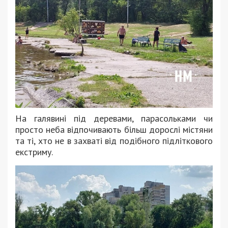
На галявині під деревами, парасольками чи
просто неба відпочивають більш дорослі містяни
та ті, хто не в захваті від подібного підліткового
екстриму.