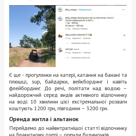
Є ще ⁃ прогулянки на катері, катання на банані та
плюшці, sup, байдарки, вейкбординг і навіть
флейбординг. До речі, політати над водою –
найдорожчий серед видів активного відпочинку
на воді. 10 хвилини цієї екстремальної розваги
коштують 1200 грн, півгодини – 3200 грн.
Оренда житла і альтанок
Перейдемо до найвитратнішої статті відпочинку
на Блакитному озері – оренди будиночків.