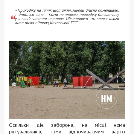
–Приходжу на пляж щотижня. Людей дійсно поменшало,
– діліться вона. – Сама не плаваю, проводжу більше часу
у лісовій частині острова. Обстановка змінилася цього
літа після підривц Каховської ГЕС”.
Оскільки діє заборона, на місці нема
рятувальників, тому відпочиваючим варто