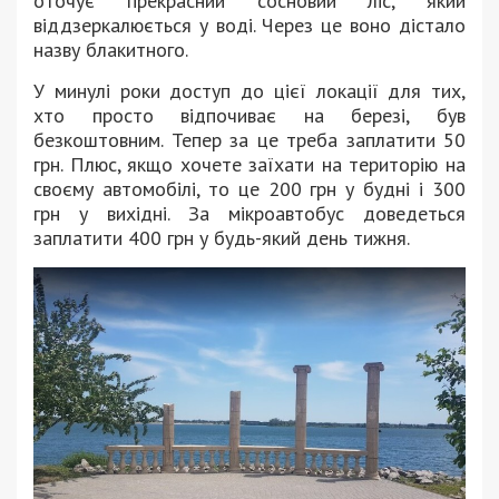
оточує прекрасний сосновий ліс, який
віддзеркалюється у воді. Через це воно дістало
назву блакитного.
У минулі роки доступ до цієї локації для тих,
хто просто відпочиває на березі, був
безкоштовним. Тепер за це треба заплатити 50
грн. Плюс, якщо хочете заїхати на територію на
своєму автомобілі, то це 200 грн у будні і 300
грн у вихідні. За мікроавтобус доведеться
заплатити 400 грн у будь-який день тижня.