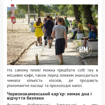
На самому пляжі можна придбати собі їжу в
місцевих кафе, також перед пляжем знаходиться
чимала кількість кіосків, де продають
різноманітні ласощі та прохолодні напої.
Червонокаменський кар’єр: немає дна і
відчуття безпеки
Вздовж Набережної Заводської є три