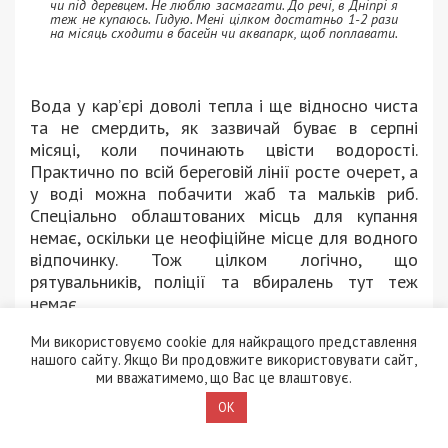
чи під деревцем. Не люблю засмагати. До речі, в Дніпрі я
теж не купаюсь. Гидую. Мені цілком достатньо 1-2 рази
на місяць сходити в басейн чи аквапарк, щоб поплавати.
Вода у кар’єрі доволі тепла і ще відносно чиста
та не смердить, як зазвичай буває в серпні
місяці, коли починають цвісти водорості.
Практично по всій береговій лінії росте очерет, а
у воді можна побачити жаб та мальків риб.
Спеціально облаштованих місць для купання
немає, оскільки це неофіційне місце для водного
відпочинку. Тож цілком логічно, що
рятувальників, поліції та вбиралень тут теж
немає.
Ми використовуємо cookie для найкращого представлення
нашого сайту. Якщо Ви продовжите використовувати сайт,
ми вважатимемо, що Вас це влаштовує.
OK