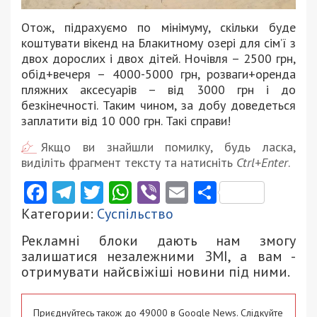
Отож, підрахуємо по мінімуму, скільки буде
коштувати вікенд на Блакитному озері для сім’ї з
двох дорослих і двох дітей. Ночівля – 2500 грн,
обід+вечеря – 4000-5000 грн, розваги+оренда
пляжних аксесуарів – від 3000 грн і до
безкінечності. Таким чином, за добу доведеться
заплатити від 10 000 грн. Такі справи!
Якщо ви знайшли помилку, будь ласка,
виділіть фрагмент тексту та натисніть
Ctrl+Enter
.
Facebook
Telegram
Twitter
WhatsApp
Viber
Email
Поділити
Категории:
Суспільство
Рекламні блоки дають нам змогу
залишатися незалежними ЗМІ, а вам -
отримувати найсвіжіші новини під ними.
Приєднуйтесь також до 49000 в Google News. Слідкуйте