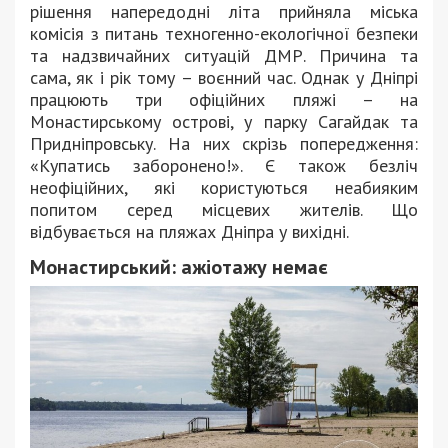
рішення напередодні літа прийняла міська
комісія з питань техногенно-екологічної безпеки
та надзвичайних ситуацій ДМР. Причина та
сама, як і рік тому – воєнний час. Однак у Дніпрі
працюють три офіційних пляжі – на
Монастирському острові, у парку Сагайдак та
Придніпровську. На них скрізь попередження:
«Купатись заборонено!». Є також безліч
неофіційних, які користуються неабияким
попитом серед місцевих жителів. Що
відбувається на пляжах Дніпра у вихідні.
Монастирський: ажіотажу немає