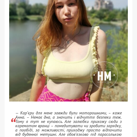
— Кар’єри для мене завжди були моторошними, – каже
Анна. – Немає дна, а значить і відчуття безпеки теж.
Тому я тут не купаюсь. Але залюбки прихожу сюди з
карематом вранці – помедитувати чи зробити зарядку,
а пообіді, за можливості, приходжу просто відпочити
від буденної метушні. Але обов’язково під парасолькою