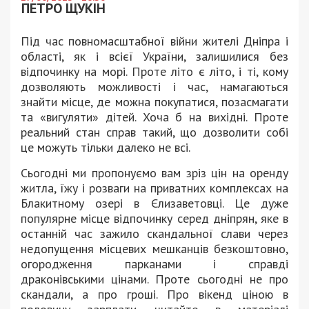
ПЕТРО ЩУКІН
Під час повномасштабної війни жителі Дніпра і
області, як і всієї України, залишилися без
відпочинку на морі. Проте літо є літо, і ті, кому
дозволяють можливості і час, намагаються
знайти місце, де можна покупатися, позасмагати
та «вигуляти» дітей. Хоча б на вихідні. Проте
реальний стан справ такий, що дозволити собі
це можуть тільки далеко не всі.
Сьогодні ми пропонуємо вам зріз цін на оренду
житла, їжу і розваги на приватних комплексах на
Блакитному озері в Єлизаветовці. Це дуже
популярне місце відпочинку серед дніпрян, яке в
останній час зажило скандальної слави через
недопущення місцевих мешканців безкоштовно,
огородження парканами і справді
драконівськими цінами. Проте сьогодні не про
скандали, а про гроші. Про вікенд ціною в