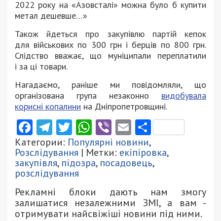
2022 року на «Азовсталі» можна було б купити
метал дешевше…»
Також йдеться про закупівлю партій кепок
для військових по 300 грн і берців по 800 грн.
Слідство вважає, що муніципали переплатили
і за ці товари.
Нагадаємо, раніше ми повідомляли, що
організована група незаконно
видобувала
корисні копалини
на Дніпропетровщині.
Facebook
Telegram
Twitter
WhatsApp
Viber
Email
Поділити
Категории:
Популярні новини
,
Розслідування
| Метки:
екіпіровка
,
закупівля
,
підозра
,
посадовець
,
розслідування
Рекламні блоки дають нам змогу
залишатися незалежними ЗМІ, а вам -
отримувати найсвіжіші новини під ними.