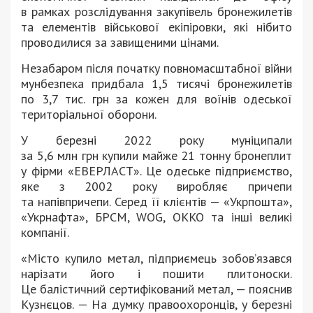
в рамках розслідування закупівель бронежилетів
та елементів військової екіпіровки, які нібито
проводилися за завищеними цінами.
Незабаром після початку повномасштабної війни
мунбезпека придбала 1,5 тисячі бронежилетів
по 3,7 тис. грн за кожен для воїнів одеської
територіальної оборони.
У березні 2022 року муніципали
за 5,6 млн грн купили майже 21 тонну бронеплит
у фірми «ЕВЕРЛАСТ». Це одеське підприємство,
яке з 2002 року виробляє причепи
та напівпричепи. Серед її клієнтів — «Укрпошта»,
«Укрнафта», БРСМ, WOG, OKKO та інші великі
компанії.
«Місто купило метал, підприємець зобов’язався
нарізати його і пошити плитоноски.
Це балістичний сертифікований метал, — пояснив
Кузнєцов. — На думку правоохоронців, у березні