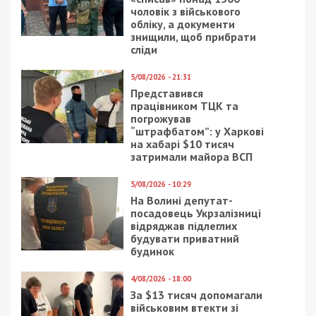
чоловік з військового
обліку, а документи
знищили, щоб прибрати
сліди
5/08/2026 - 21:31
Представився
працівником ТЦК та
погрожував
“штрафбатом”: у Харкові
на хабарі $10 тисяч
затримали майора ВСП
5/08/2026 - 10:29
На Волині депутат-
посадовець Укрзалізниці
відряджав підлеглих
будувати приватний
будинок
4/08/2026 - 18:00
За $13 тисяч допомагали
військовим втекти зі