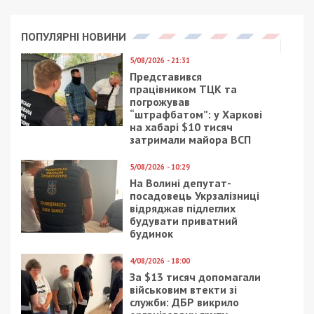
ПОПУЛЯРНІ НОВИНИ
5/08/2026 - 21:31
Представився
працівником ТЦК та
погрожував
“штрафбатом”: у Харкові
на хабарі $10 тисяч
затримали майора ВСП
5/08/2026 - 10:29
На Волині депутат-
посадовець Укрзалізниці
відряджав підлеглих
будувати приватний
будинок
4/08/2026 - 18:00
За $13 тисяч допомагали
військовим втекти зі
служби: ДБР викрило