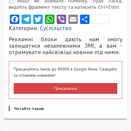
Якщо ви знайшли помилку, будь ласка,
виділіть фрагмент тексту та натисніть
Ctrl+Enter
.
Facebook
Telegram
Twitter
WhatsApp
Viber
Email
Поділити
Категории:
Суспільство
Рекламні блоки дають нам змогу
залишатися незалежними ЗМІ, а вам -
отримувати найсвіжіші новини під ними.
Приєднуйтесь також до 49000 в Google News. Слідкуйте
за останніми новинами!
Приєднатися
Читайте також