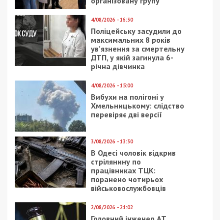
організовану групу
4/08/2026 - 16:30
Поліцейську засудили до
максимальних 8 років
ув’язнення за смертельну
ДТП, у якій загинула 6-
річна дівчинка
4/08/2026 - 15:00
Вибухи на полігоні у
Хмельницькому: слідство
перевіряє дві версії
3/08/2026 - 13:30
В Одесі чоловік відкрив
стрілянину по
працівниках ТЦК:
поранено чотирьох
військовослужбовців
2/08/2026 - 21:02
Головний інженер АТ