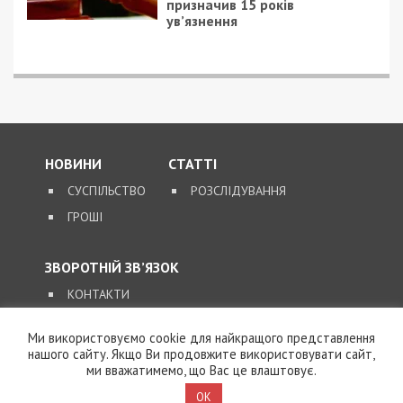
призначив 15 років
ув’язнення
НОВИНИ
СТАТТІ
СУСПІЛЬСТВО
РОЗСЛІДУВАННЯ
ГРОШІ
ЗВОРОТНІЙ ЗВ’ЯЗОК
КОНТАКТИ
Ми використовуємо cookie для найкращого представлення
SUPPORT@49000.COM.UA
нашого сайту. Якщо Ви продовжите використовувати сайт,
ми вважатимемо, що Вас це влаштовує.
© 2026, ВСІ ПРАВА ЗАХИЩЕНІ
49000.COM.UA
OK