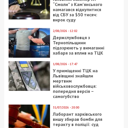
“Смоли” з Кам’янського
намагався відкупитися
від СБУ за $50 тисяч:
вирок суду
2/08/2026 - 12:02
Держслужбовця з
Тернопільщини
підозрюють у вимаганні
хабаря за вплив на ТЦК
1/08/2026 - 17:47
У приміщенні ТЦК на
Львівщині знайшли
мертвим
військовослужбовця:
попередня версія –
самогубство
31/07/2026 - 20:00
Лаборант харківського
вишу збирав бомби для
теракту в поліції: суд