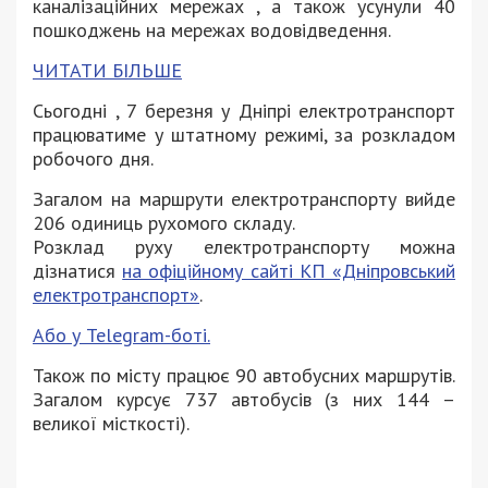
каналізаційних мережах , а також усунули 40
пошкоджень на мережах водовідведення.
ЧИТАТИ БІЛЬШЕ
Сьогодні , 7 березня у Дніпрі електротранспорт
працюватиме у штатному режимі, за розкладом
робочого дня.
Загалом на маршрути електротранспорту вийде
206 одиниць рухомого складу.
Розклад руху електротранспорту можна
дізнатися
на офіційному сайті КП «Дніпровський
електротранспорт»
.
Або у Telegram-боті.
Також по місту працює 90 автобусних маршрутів.
Загалом курсує 737 автобусів (з них 144 –
великої місткості).