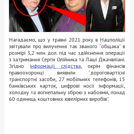
Нагадаємо, що у травні 2021 року в Нацполіції
звітували про вилучення так званого “общака” в
розмірі 3,2 млн. дол. під час здійснення операції
з затримання Сергія Олійника та Лаші Джачвліані.
Згідно
інформації слідства
, окрім фінансів
правоохоронці виявили “дороговартісні
транспортні засоби, 27 мобільних телефонів, 15
банківських карток, цифрові носії інформації,
холодну та вогнепальну зброю з набоями, понад
60 одиниць коштовних ювелірних виробів”.