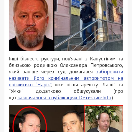
Інші бізнес-структури, пов’язані з Капустіним та
близькою родичкою Олександра Петровського,
який раніше чeрез суд домагався
заборонити
називати його кримінальним авторитетом на
прізвисько “Нарік”
, вже після арешту “Лаші” та
“Умки” додатково обшукували (про
що
зазначалося в публікаціях Dетектив-Info
).