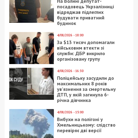
На Волині депутат-
посадовець Укрзалізниці
відряджав підлеглих
будувати приватний
будинок
4/08/2026 - 18:00
За $13 тисяч допомагали
військовим втекти зі
служби: ДБР викрило
організовану групу
4/08/2026 - 16:30
Поліцейську засудили до
максимальних 8 років
ув’язнення за смертельну
ДТП, у якій загинула 6-
річна дівчинка
4/08/2026 - 15:00
Вибухи на полігоні у
Хмельницькому: слідство
перевіряє дві версії