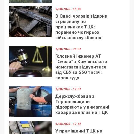
3/08/2026 - 13:30
В Одесі чоловік відкрив
стрілянину по
працівниках ТЦК:
поранено чотирьох
військовослужбовців
2/08/2026 - 21:02
Головний інженер АТ
“Смоли” з Кам’янського
намагався відкупитися
від СБУ за $50 тисяч:
вирок суду
2/08/2026 - 12:02
Держслужбовця з
Тернопільщини
підозрюють у вимаганні
хабаря за вплив на ТЦК
1/08/2026 - 17:47
У приміщенні ТЦК на