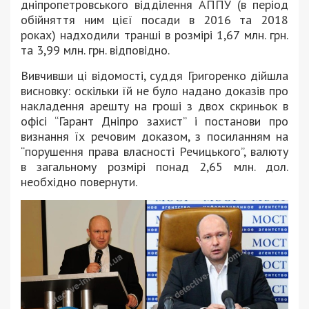
дніпропетровського відділення АППУ (в період
обійняття ним цієї посади в 2016 та 2018
роках) надходили транші в розмірі 1,67 млн. грн.
та 3,99 млн. грн. відповідно.
Вивчивши ці відомості, суддя Григоренко дійшла
висновку: оскільки їй не було надано доказів про
накладення арешту на гроші з двох скриньок в
офісі “Гарант Дніпро захист” і постанови про
визнання їх речовим доказом, з посиланням на
“порушення права власності Речицького”, валюту
в загальному розмірі понад 2,65 млн. дол.
необхідно повернути.