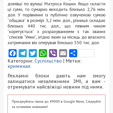
домівці по вулиці Матроса Кошки. Якщо скласти
ці суми, то сумарно виходить близько 2,76 млн.
дол. У порівнянні із публічно озвученою сумою
“общака” в розмірі 3,2 млн. дол., різниця складає
близько 440 тис. дол., що певним чином
“корегується” з розрахуваннями з так званих
“списків “Умки”, згідно яким за місяць до власного
затримання він оперував близько 550 тис. дол.
Facebook
Telegram
Twitter
WhatsApp
Viber
Email
Поділити
Категории:
Суспільство
| Метки:
криминал
Рекламні блоки дають нам змогу
залишатися незалежними ЗМІ, а вам -
отримувати найсвіжіші новини під ними.
Приєднуйтесь також до 49000 в Google News. Слідкуйте
за останніми новинами!