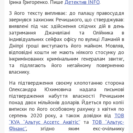
Ірина Григоренко. Пише
Детектив INFO
.
З його тексту випливає: до палацу правосуддя
звернувся захисник Речицького, що стверджував:
виявлені під час здійснення слідчих дій в день
затримання Джачвліані та Олійника в
індивідуальних сейфах офісу по вулиці Ламаній в
Дніпрі гроші виступають його майном. Мовляв,
відповідні кошти не мають ніякого стосунку до
інкримінованих кримінальним генералам звитяг,
та підлягають його негайному поверненню
власнику.
На підтвердження своєму клопотанню сторона
Олександра Юхимовича надала письмові
підтвердження набуття власності Речицьким
понад двох мільйонів доларів. Йдеться про копії
виписки по його особовому рахунку з квітня по
серпень 2020 року, а також довідки від
ТОВ
“КУА “Альтус Ассетс Аквітіс”
та
ТОВ “Альтус-
Фінанс”
, згідно яким екс-очільнику