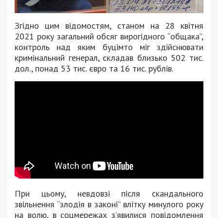
Згідно цим відомостям, станом на 28 квітня
2021 року загальний обсяг вирогідного “общака”,
контроль над яким буцімто міг здійснювати
кримінальний генерал, складав близько 502 тис.
дол., понад 53 тис. євро та 16 тис. рублів.
При цьому, невдовзі після скандального
звільнення “злодія в законі” влітку минулого року
на волю, в соцмережах з’явилися повідомлення