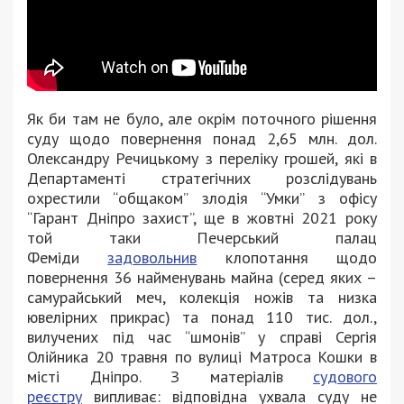
Як би там не було, але окрім поточного рішення
суду щодо повернення понад 2,65 млн. дол.
Олександру Речицькому з переліку грошей, які в
Департаменті стратегічних розслідувань
охрестили “общаком” злодія “Умки” з офісу
“Гарант Дніпро захист”, ще в жовтні 2021 року
той таки Печерський палац
Феміди
задовольнив
клопотання щодо
повернення 36 найменувань майна (серед яких –
самурайський меч, колекція ножів та низка
ювелірних прикрас) та понад 110 тис. дол.,
вилучених під час “шмонів” у справі Сергія
Олійника 20 травня по вулиці Матроса Кошки в
місті Дніпро. З матеріалів
судового
реєстру
випливає: відповідна ухвала суду не