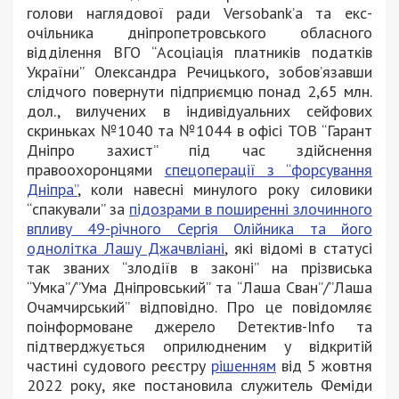
голови наглядової ради Versobank’а та екс-
очільника дніпропетровського обласного
відділення ВГО “Асоціація платників податків
України” Олександра Речицького, зобов’язавши
слідчого повернути підприємцю понад 2,65 млн.
дол., вилучених в індивідуальних сейфових
скриньках №1040 та №1044 в офісі ТОВ “Гарант
Дніпро захист” під час здійснення
правоохоронцями
спецоперації з “форсування
Дніпра”
, коли навесні минулого року силовики
“спакували” за
підозрами в поширенні злочинного
впливу 49-річного Сергія Олійника та його
однолітка Лашу Джачвліані
, які відомі в статусі
так званих “злодіїв в законі” на прізвиська
“Умка”/”Ума Дніпровський” та “Лаша Сван”/”Лаша
Очамчирський” відповідно. Про це повідомляє
поінформоване джерело Dетектив-Info та
підтверджується оприлюдненим у відкритій
частині судового реєстру
рішенням
від 5 жовтня
2022 року, яке постановила служитель Феміди