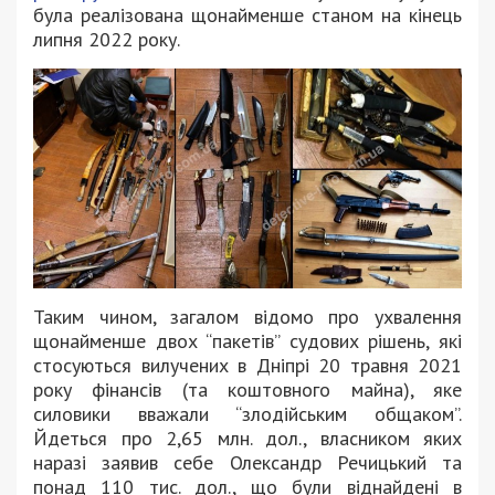
була реалізована щонайменше станом на кінець
липня 2022 року.
Таким чином, загалом відомо про ухвалення
щонайменше двох “пакетів” судових рішень, які
стосуються вилучених в Дніпрі 20 травня 2021
року фінансів (та коштовного майна), яке
силовики вважали “злодійським общаком”.
Йдеться про 2,65 млн. дол., власником яких
наразі заявив себе Олександр Речицький та
понад 110 тис. дол., що були віднайдені в