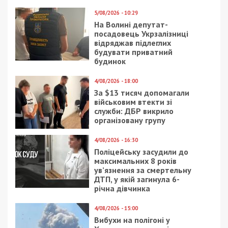
Нагадаємо, раніше ми повідомляли про те, що
державні виконавці за хабар зняли арешт з
майна боржника за підробленою заявою.
Facebook
Telegram
Twitter
WhatsApp
Viber
Email
Поділити
Категории:
Гроші
,
Суспільство
| Метки:
посадовиця
,
розслідування
,
хабар
Рекламні блоки дають нам змогу
залишатися незалежними ЗМІ, а вам -
отримувати найсвіжіші новини під ними.
Приєднуйтесь також до 49000 в Google News. Слідкуйте
за останніми новинами!
Приєднатися