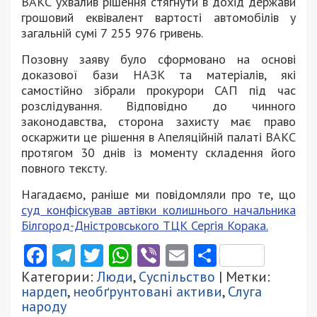
ВАКС ухвалив рішення стягнути в дохід держави
грошовий еквівалент вартості автомобілів у
загальній сумі 7 255 976 гривень.
Позовну заяву було сформовано на основі
доказової бази НАЗК та матеріалів, які
самостійно зібрали прокурори САП під час
розслідування. Відповідно до чинного
законодавства, сторона захисту має право
оскаржити це рішення в Апеляційній палаті ВАКС
протягом 30 днів із моменту складення його
повного тексту.
Нагадаємо, раніше ми повідомляли про те, що
суд конфіскував автівки колишнього начальника
Білгород-Дністровського ТЦК Сергія Корака.
Facebook
Telegram
Twitter
WhatsApp
Viber
Email
Поділити
Категории:
Люди
,
Суспільство
| Метки:
нардеп
,
необґрунтовані активи
,
Слуга
народу