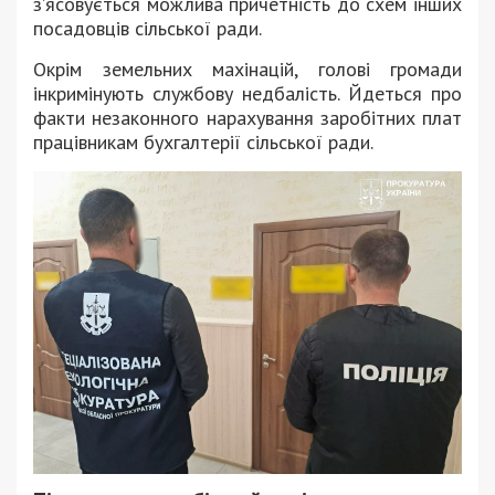
з’ясовується можлива причетність до схем інших
посадовців сільської ради.
Окрім земельних махінацій, голові громади
інкримінують службову недбалість. Йдеться про
факти незаконного нарахування заробітних плат
працівникам бухгалтерії сільської ради.