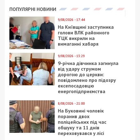
документацію та чорнові записи.
Підозра та перевірка колег
правоохоронцями
Прокурори Івано-Франківської обласної
прокуратури повідомили затриманій про підозру
за ч. 3 ст. 369-2 КК України (одержання
неправомірної вигоди за вплив на прийняття
рішення особою, уповноваженою на виконання
функцій держави, поєднане з вимаганням).
Санкція статті передбачає покарання у вигляді
позбавлення волі на строк до 8 років із
конфіскацією майна.
Наразі слідство також перевіряє можливу
причетність до корупційного правопорушення
керівника районного відділу ДВС, а також іншого
державного виконавця, який безпосередньо
підписав постанову про скасування заходів
примусового виконання. Досудове розслідування
здійснюють слідчі поліції Івано-Франківської