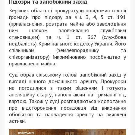
Підозри та запобіжний захід
Керівник обласної прокуратури повідомив голові
громади про підозру за ч.ч. 3, 4, 5 ст. 191
(привласнення, розтрата майна або заволодіння
ним шляхом зловживання службовим
становищем) та ч. 1 ст. 367 (службова
недбалість) Кримінального кодексу України. Його
спільникам (землевпоряднику та
співорганізатору) інкриміновано пособництво у
привласненні майна.
Суд обрав сільському голові запобіжний захід у
вигляді нічного домашнього арешту. Прокурори
не погодилися з таким рішенням і готують
апеляційну скаргу, наполягаючи на триманні під
вартою. Також у суді розглядаються клопотання
про відсторонення посадовця від виконання
обов’язків та накладення арешту на виявлені
активи.