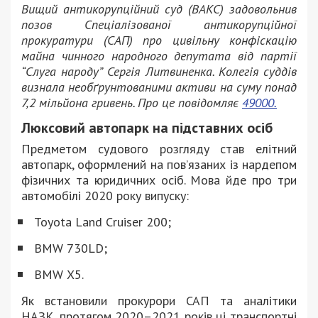
Вищий антикорупційний суд (ВАКС) задовольнив
позов Спеціалізованої антикорупційної
прокуратури (САП) про цивільну конфіскацію
майна чинного народного депутата від партії
“Слуга народу” Сергія Литвиненка. Колегія суддів
визнала необґрунтованими активи на суму понад
7,2 мільйона гривень. Про це повідомляє
49000.
Люксовий автопарк на підставних осіб
Предметом судового розгляду став елітний
автопарк, оформлений на пов’язаних із нардепом
фізичних та юридичних осіб. Мова йде про три
автомобілі 2020 року випуску:
Toyota Land Cruiser 200;
BMW 730LD;
BMW Х5.
Як встановили прокурори САП та аналітики
НАЗК, протягом 2020–2021 років ці транспортні