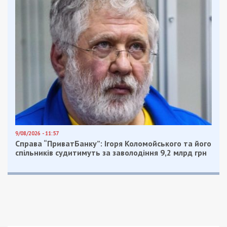
питання» щодо виключення відомостей про
чоловіка з реєстру та скасування всіх обмежень
без фактичної сплати боргу. Задля цього вона
пообіцяла вплинути на свого колегу — іншого
державного виконавця, у якого перебувала ця
справа. Свою послугу посадовиця оцінила у 3000
доларів США.
Передача документів і затримання
11 травня 2026 року підозрювана отримала всю
суму хабаря. Того ж дня вона передала жінці
постанову про скасування обмеження на виїзд за
кордон та виключення чоловіка з реєстру
боржників на підставі нібито повної відсутності
заборгованості.
Одразу після цього посадовицю затримали в
порядку ст. 208 КПК України. Під час
невідкладних обшуків у її автомобілі та на
робочому місці правоохоронці вилучили 2 тисячі
доларів США, мобільні телефони, службову