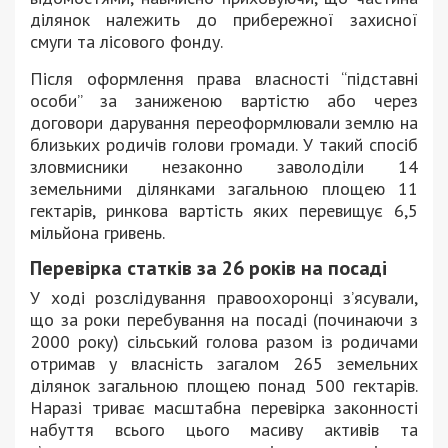
ділянок належить до прибережної захисної
смуги та лісового фонду.
Після оформлення права власності “підставні
особи” за заниженою вартістю або через
договори дарування переоформлювали землю на
близьких родичів голови громади. У такий спосіб
зловмисники незаконно заволоділи 14
земельними ділянками загальною площею 11
гектарів, ринкова вартість яких перевищує 6,5
мільйона гривень.
Перевірка статків за 26 років на посаді
У ході розслідування правоохоронці з’ясували,
що за роки перебування на посаді (починаючи з
2000 року) сільський голова разом із родичами
отримав у власність загалом 265 земельних
ділянок загальною площею понад 500 гектарів.
Наразі триває масштабна перевірка законності
набуття всього цього масиву активів та