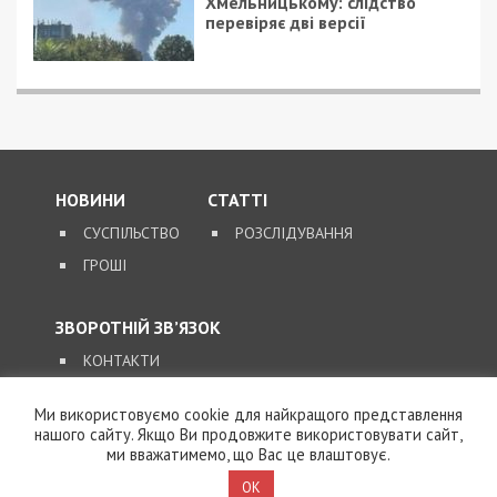
Читайте також
Предыдущая статья:
Військовий у СЗЧ став диверсантом: у
Києві палія релейних шаф засудили до 15
років тюрми
Следующая статья:
Суд стягнув зі “слуги народу” Сергія
Литвиненка вартість трьох елітних авто
на понад 7 млн грн
Ми використовуємо cookie для найкращого представлення
нашого сайту. Якщо Ви продовжите використовувати сайт,
ПОПУЛЯРНІ НОВИНИ
ми вважатимемо, що Вас це влаштовує.
OK