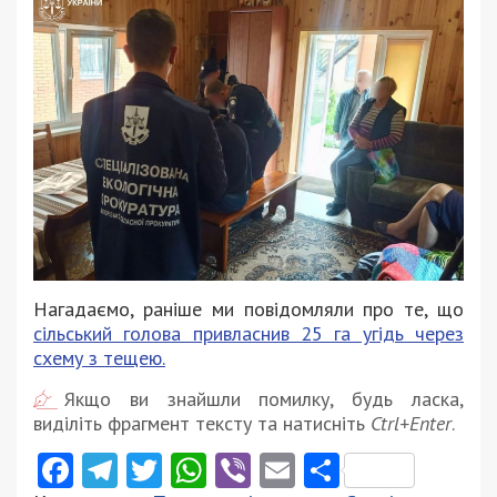
Нагадаємо, раніше ми повідомляли про те, що
сільський голова привласнив 25 га угідь через
схему з тещею.
Якщо ви знайшли помилку, будь ласка,
виділіть фрагмент тексту та натисніть
Ctrl+Enter
.
Facebook
Telegram
Twitter
WhatsApp
Viber
Email
Поділити