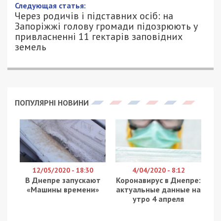
17/05/2026 - 13:22
ПЕТРО ЩУКІН - СПЕЦИАЛЬНО ДЛЯ
422
49000.COM.UA
На Прикарпатті правоохоронці викрили на
хабарництві 40-річну головну державну
виконавицю одного з районних відділів державної