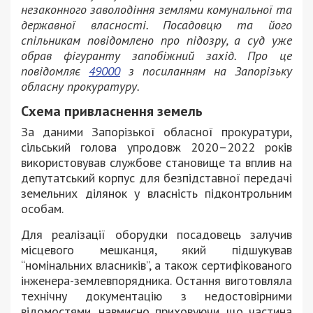
незаконного заволодіння землями комунальної та
державної власності. Посадовцю та його
спільникам повідомлено про підозру, а суд уже
обрав фігуранту запобіжний захід. Про це
повідомляє
49000
з посиланням на Запорізьку
обласну прокуратуру.
Схема привласнення земель
За даними Запорізької обласної прокуратури,
сільський голова упродовж 2020–2022 років
використовував службове становище та вплив на
депутатський корпус для безпідставної передачі
земельних ділянок у власність підконтрольним
особам.
Для реалізації оборудки посадовець залучив
місцевого мешканця, який підшукував
“номінальних власників”, а також сертифікованого
інженера-землевпорядника. Остання виготовляла
технічну документацію з недостовірними
відомостями, навмисно приховуючи, що частина