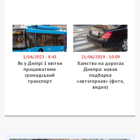
виконавчої служби області. Посадовицю
затримали під час отримання неправомірної
вигоди за незаконне закриття великого боргу з
аліментів. Про це повідомляє
49000
з посиланням
на Івано-Франківську обласну прокуратуру.
Корупційна пропозиція за “закриття”
боргу
Слідство встановило, що з 2016 року щодо 37-
річного місцевого мешканця було відкрито
виконавче провадження. Чоловік заборгував
своїй колишній дружині на утримання
малолітньої дитини 650 тисяч гривень. Через це
він потрапив до Єдиного реєстру боржників, а
також отримав заборону на виїзд за кордон та
обмеження у праві керування транспортними
засобами.
У квітні 2026 року до підозрюваної звернулася
нова дружина боржника. Працівниця виконавчої
служби запевнила її, що може «вирішити