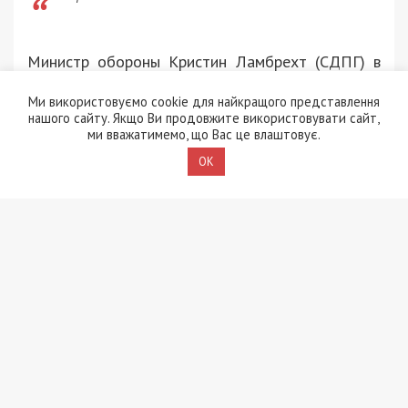
Министр обороны Кристин Ламбрехт (СДПГ) в
эфире ZDF также отрицала статус стороны
войны:
Ми використовуємо cookie для найкращого представлення
нашого сайту. Якщо Ви продовжите використовувати сайт,
ми вважатимемо, що Вас це влаштовує.
Мы здесь тренируемся. Германия не посылает никаких
солдат».
OK