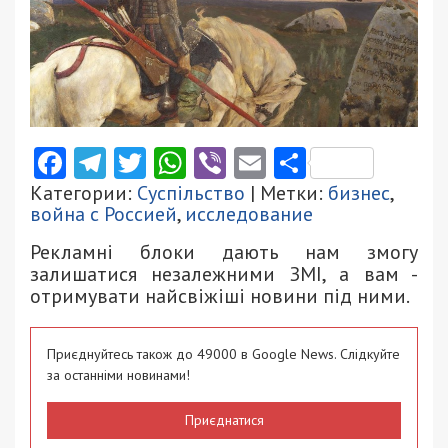
Facebook
Telegram
Twitter
WhatsApp
Viber
Email
Поділити
Категории:
Суспільство
| Метки:
бизнес
,
война с Россией
,
исследование
Рекламні блоки дають нам змогу
залишатися незалежними ЗМІ, а вам -
отримувати найсвіжіші новини під ними.
Приєднуйтесь також до 49000 в Google News. Слідкуйте
за останніми новинами!
Приєднатися