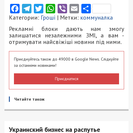
Facebook
Telegram
Twitter
WhatsApp
Viber
Email
Поділити
Категории:
Гроші
| Метки:
коммуналка
Рекламні блоки дають нам змогу
залишатися незалежними ЗМІ, а вам -
отримувати найсвіжіші новини під ними.
Приєднуйтесь також до 49000 в Google News. Слідкуйте
за останніми новинами!
Приєднатися
Читайте також
Украинский бизнес на распутье