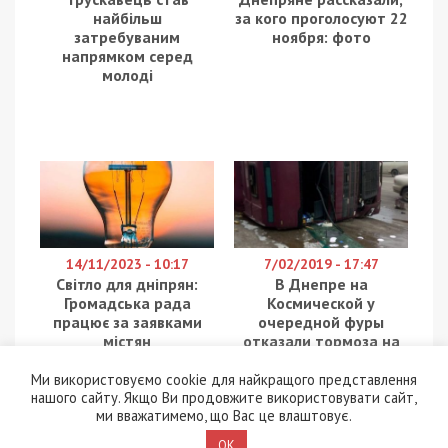
найбільш
за кого проголосуют 22
затребуваним
ноября: фото
напрямком серед
молоді
14/11/2023 - 10:17
7/02/2019 - 17:47
Світло для дніпрян:
В Днепре на
Громадська рада
Космической у
працює за заявками
очередной фуры
містян
отказали тормоза на
спуске: фото
Ми використовуємо cookie для найкращого представлення
нашого сайту. Якщо Ви продовжите використовувати сайт,
ми вважатимемо, що Вас це влаштовує.
OK