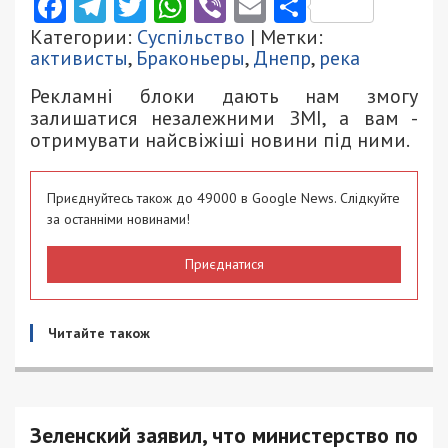
Facebook
Telegram
Twitter
WhatsApp
Viber
Email
Поділити
Категории:
Суспільство
| Метки:
активисты
,
Браконьеры
,
Днепр
,
река
Рекламні блоки дають нам змогу
залишатися незалежними ЗМІ, а вам -
отримувати найсвіжіші новини під ними.
Приєднуйтесь також до 49000 в Google News. Слідкуйте
за останніми новинами!
Приєднатися
Читайте також
Зеленский заявил, что министерство по