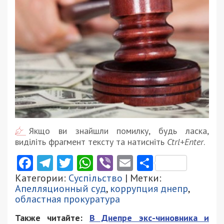
Якщо ви знайшли помилку, будь ласка,
виділіть фрагмент тексту та натисніть
Ctrl+Enter
.
Facebook
Telegram
Twitter
WhatsApp
Viber
Email
Поділити
Категории:
Суспільство
| Метки:
Апелляционный суд
,
коррупция днепр
,
областная прокуратура
Также читайте:
В Днепре экс-чиновника и