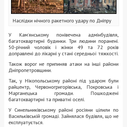
Наслідки нічного ракетного удару по Дніпру
У Кам’янському понівечена адмінбудівля,
багатоквартирні будинки. Три людини поранені.
50-річний чоловік і жінки 49 та 72 років
доправлені до лікарні у стані середньої тяжкості.
Також ворог не припиняв атаки на інші райони
Дніпропетровщини.
Так, у Нікопольському районі під ударом були
райцентр, Червоногригорівська, Покровська і
Марганецька громади. Пошкоджені
багатоквартирні та приватні оселі.
У Синельниківському районі росіяни цілили по
Васильківській громаді. Зайнялася будівля, що не
експлуатується.