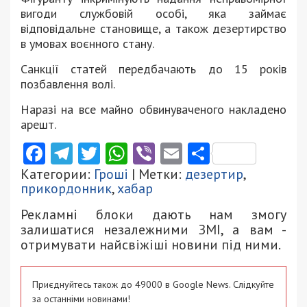
вигоди службовій особі, яка займає
відповідальне становище, а також дезертирство
в умовах воєнного стану.
Санкції статей передбачають до 15 років
позбавлення волі.
Наразі на все майно обвинуваченого накладено
арешт.
Facebook
Telegram
Twitter
WhatsApp
Viber
Email
Поділити
Категории:
Гроші
| Метки:
дезертир
,
прикордонник
,
хабар
Рекламні блоки дають нам змогу
залишатися незалежними ЗМІ, а вам -
отримувати найсвіжіші новини під ними.
Приєднуйтесь також до 49000 в Google News. Слідкуйте
за останніми новинами!