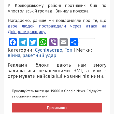
У Криворізькому районі противник бив по
Апостолівській громаді. Виникла пожежа.
Нагадаємо, раніше ми повідомляли про те, що
двоє людей постраждали через атаки на
Дніпропетровщину.
Facebook
Telegram
Twitter
WhatsApp
Viber
Email
Поділити
Категории:
Суспільство
,
Топ
| Метки:
війна
,
ракетний удар
Рекламні блоки дають нам змогу
залишатися незалежними ЗМІ, а вам -
отримувати найсвіжіші новини під ними.
Приєднуйтесь також до 49000 в Google News. Слідкуйте
за останніми новинами!
Приєднатися