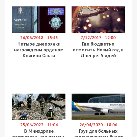
26/06/2018 - 15:45
7/12/2017 - 12:00
Четыре днепрянки
Где бюджетно
награждены орденом
отметить Новый год в
Княгини Ольги
Днепре: 5 идей
25/06/2022 - 11:04
26/04/2020 - 18:06
В Минздраве
Груз для больных
рассказали, как помочь
коронавирусом будут