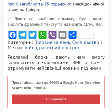
про 6 загиблих та 35 поранених
внаслідок нічної
атаки на Дніпро.
Якщо ви знайшли помилку, будь ласка,
виділіть фрагмент тексту та натисніть
Ctrl+Enter
.
Facebook
Telegram
Twitter
WhatsApp
Viber
Email
Поділити
Категории:
Головне за день
,
Суспільство
|
Метки:
війна
,
ракетний обстріл
Рекламні блоки дають нам змогу
залишатися незалежними ЗМІ, а вам -
отримувати найсвіжіші новини під ними.
Приєднуйтесь також до 49000 в Google News. Слідкуйте
за останніми новинами!
Приєднатися