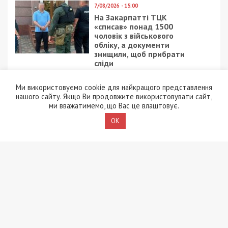
7/08/2026 - 15:00
На Закарпатті ТЦК
«списав» понад 1500
чоловік з військового
обліку, а документи
знищили, щоб прибрати
сліди
5/08/2026 - 21:31
Ми використовуємо cookie для найкращого представлення
Представився
нашого сайту. Якщо Ви продовжите використовувати сайт,
працівником ТЦК та
ми вважатимемо, що Вас це влаштовує.
погрожував
OK
“штрафбатом”: у Харкові
на хабарі $10 тисяч
затримали майора ВСП
5/08/2026 - 10:29
На Волині депутат-
посадовець Укрзалізниці
відряджав підлеглих
будувати приватний
будинок