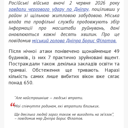
Російські війська вночі 2 червня 2026 року
завдали чергового удару по Дніпру,
поціливши у
район зі щільною житловою забудовою. Міська
влада та профільні служби продовжують збір
інформації про масштаби руйнувань, дані
оновлюються кожні десять хвилин. Про це
повідомив
міський голова Дніпра Борис Філатов.
Після нічної атаки понівечено щонайменше 49
будинків., із них 7 практично зруйновані вщент.
Постраждали також декілька закладів освіти та
трамваї. Обстеження ще тривають. Наразі
кількість самих лише вибитих вікон вже сягає
понад 650.
“Але найстрашніше — людські втрати.
Мої співчуття родинам, які втратили близьких.
Ще декілька людей зараз також не виходять на зв’язок”,
– повідомив мер Дніпра Борис Філатов.