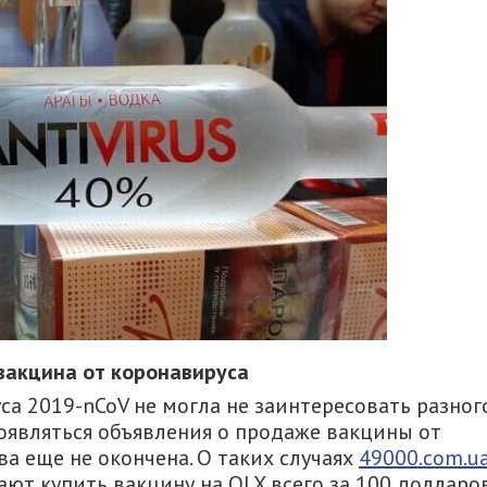
вакцина от коронавируса
са 2019-nCoV не могла не заинтересовать разног
оявляться объявления о продаже вакцины от
ва еще не окончена. О таких случаях
49000.com.u
ют купить вакцину на OLX всего за 100 долларов