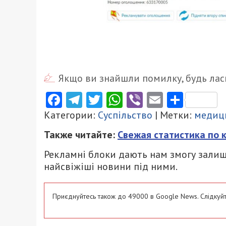
Якщо ви знайшли помилку, будь ласк
Facebook
Telegram
Twitter
WhatsApp
Viber
Email
Поділ
Категории:
Суспільство
| Метки:
медиц
Также читайте:
Свежая статистика по 
Рекламні блоки дають нам змогу залиш
найсвіжіші новини під ними.
Приєднуйтесь також до 49000 в Google News. Слідкуйт