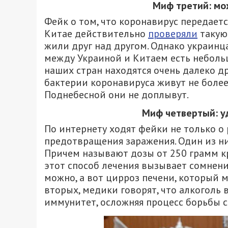
Миф третий: мо
Фейк о том, что коронавирус передаетс
Китае действительно
проверяли
такую 
жили друг над другом. Однако украинца
между Украиной и Китаем есть неболь
наших стран находятся очень далеко др
бактерии коронавируса живут не более
Поднебесной они не доплывут.
Миф четвертый: у
По интернету ходят фейки не только о 
предотвращения заражения. Один из ни
Причем называют дозы от 250 грамм кре
этот способ лечения вызывает сомнени
можно, а вот цирроз печени, который мо
вторых, медики говорят, что алкоголь
иммунитет, осложняя процесс борьбы с