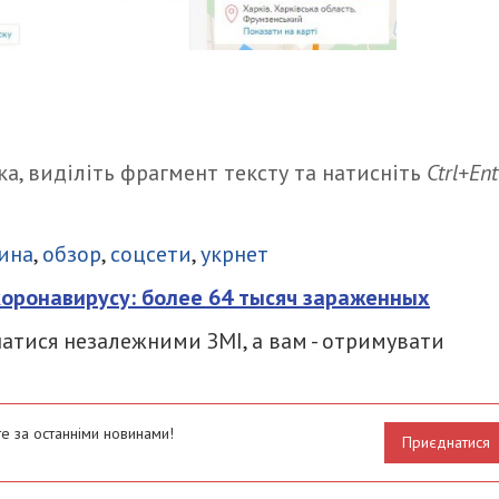
а, виділіть фрагмент тексту та натисніть
Ctrl+Ent
итися
ина
,
обзор
,
соцсети
,
укрнет
коронавирусу: более 64 тысяч зараженных
атися незалежними ЗМІ, а вам - отримувати
е за останніми новинами!
Приєднатися