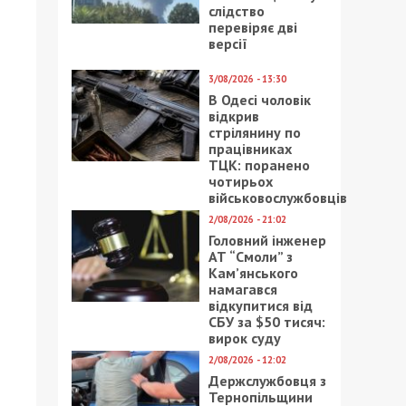
слідство
перевіряє дві
версії
3/08/2026 - 13:30
В Одесі чоловік
відкрив
стрілянину по
працівниках
ТЦК: поранено
чотирьох
військовослужбовців
2/08/2026 - 21:02
Головний інженер
АТ “Смоли” з
Кам’янського
намагався
відкупитися від
СБУ за $50 тисяч:
вирок суду
2/08/2026 - 12:02
Держслужбовця з
Тернопільщини