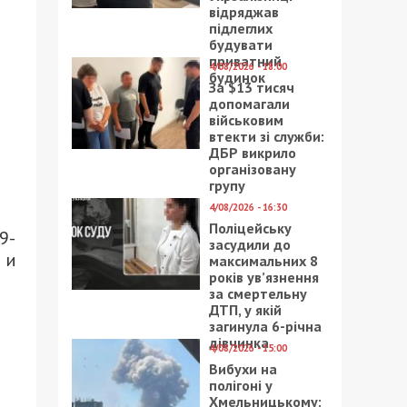
відряджав
підлеглих
будувати
приватний
4/08/2026 - 18:00
будинок
За $13 тисяч
допомагали
військовим
втекти зі служби:
ДБР викрило
організовану
групу
4/08/2026 - 16:30
Поліцейську
9-
засудили до
 и
максимальних 8
років ув’язнення
за смертельну
ДТП, у якій
загинула 6-річна
дівчинка
4/08/2026 - 15:00
Вибухи на
полігоні у
Хмельницькому: