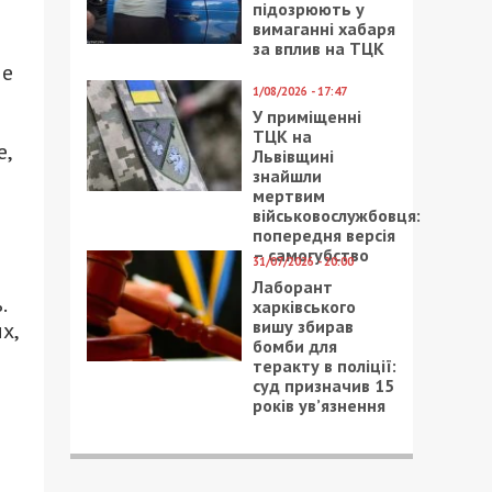
підозрюють у
вимаганні хабаря
за вплив на ТЦК
ые
1/08/2026 - 17:47
У приміщенні
ТЦК на
е,
Львівщині
знайшли
мертвим
військовослужбовця:
попередня версія
– самогубство
31/07/2026 - 20:00
Лаборант
.
харківського
вишу збирав
х,
бомби для
теракту в поліції:
суд призначив 15
років ув’язнення