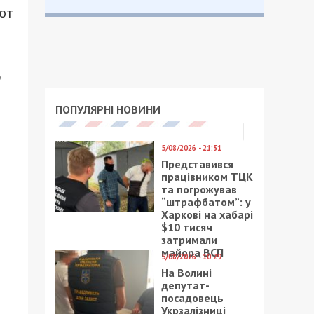
ют
о
ПОПУЛЯРНІ НОВИНИ
5/08/2026 - 21:31
Представився
працівником ТЦК
та погрожував
“штрафбатом”: у
Харкові на хабарі
$10 тисяч
затримали
майора ВСП
5/08/2026 - 10:29
На Волині
депутат-
посадовець
Укрзалізниці