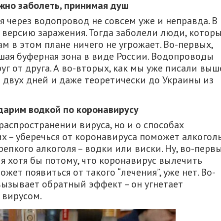
жно заболеть, принимая душ
я через водопровод не совсем уже и неправда. В
версию заражения. Тогда заболели люди, котор
м в этом плане ничего не угрожает. Во-первых,
шая буферная зона в виде России. Водопроводы
уг от друга. А во-вторых, как мы уже писали выш
 двух дней и даже теоретически до Украины из
дарим водкой по коронавирусу
распространении вируса, но и о способах
х – уберечься от коронавируса поможет алкоголь
пкого алкоголя – водки или виски. Ну, во-первы
я хотя бы потому, что коронавирус вылечить
жет появиться от такого “лечения”, уже нет. Во-
 вызывает обратный эффект – он угнетает
 вирусом.