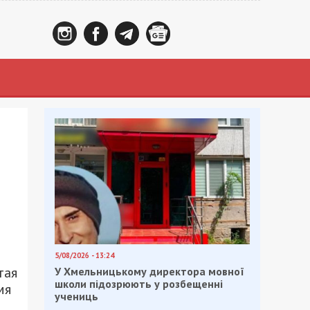
5/08/2026 - 13:24
тая
У Хмельницькому директора мовної
школи підозрюють у розбещенні
мя
учениць