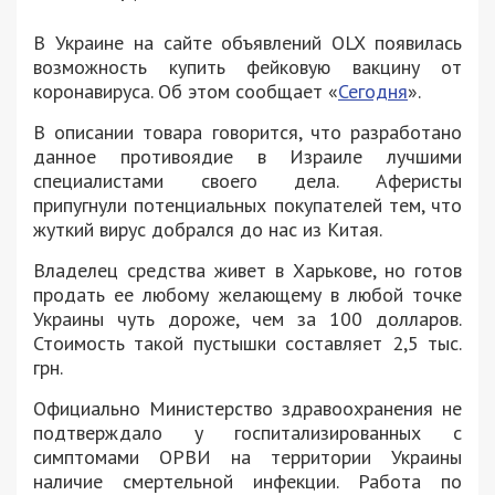
В Украине на сайте объявлений OLX появилась
возможность купить фейковую вакцину от
коронавируса. Об этом сообщает «
Сегодня
».
В описании товара говорится, что разработано
данное противоядие в Израиле лучшими
специалистами своего дела. Аферисты
припугнули потенциальных покупателей тем, что
жуткий вирус добрался до нас из Китая.
Владелец средства живет в Харькове, но готов
продать ее любому желающему в любой точке
Украины чуть дороже, чем за 100 долларов.
Стоимость такой пустышки составляет 2,5 тыс.
грн.
Официально Министерство здравоохранения не
подтверждало у госпитализированных с
симптомами ОРВИ на территории Украины
наличие смертельной инфекции. Работа по