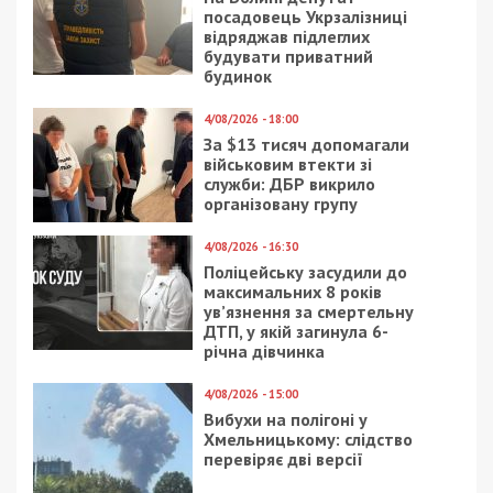
посадовець Укрзалізниці
відряджав підлеглих
будувати приватний
будинок
4/08/2026 - 18:00
За $13 тисяч допомагали
військовим втекти зі
служби: ДБР викрило
організовану групу
4/08/2026 - 16:30
Поліцейську засудили до
максимальних 8 років
ув’язнення за смертельну
ДТП, у якій загинула 6-
річна дівчинка
4/08/2026 - 15:00
Вибухи на полігоні у
Хмельницькому: слідство
перевіряє дві версії