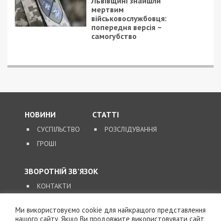
Львівщині знайшли
мертвим
військовослужбовця:
попередня версія –
самогубство
НОВИНИ
СТАТТІ
СУСПІЛЬСТВО
РОЗСЛІДУВАННЯ
ГРОШІ
ЗВОРОТНІЙ ЗВ’ЯЗОК
КОНТАКТИ
Ми використовуємо cookie для найкращого представлення
SUPPORT@49000.COM.UA
нашого сайту. Якщо Ви продовжите використовувати сайт,