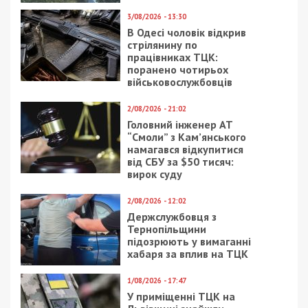
3/08/2026 - 13:30
В Одесі чоловік відкрив
стрілянину по
працівниках ТЦК:
поранено чотирьох
військовослужбовців
2/08/2026 - 21:02
Головний інженер АТ
“Смоли” з Кам’янського
намагався відкупитися
від СБУ за $50 тисяч:
вирок суду
2/08/2026 - 12:02
Держслужбовця з
Тернопільщини
підозрюють у вимаганні
хабаря за вплив на ТЦК
1/08/2026 - 17:47
У приміщенні ТЦК на