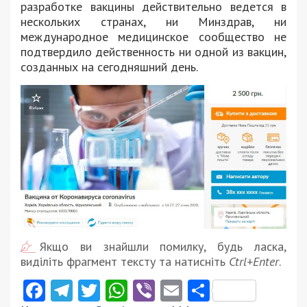
разработке вакцины действительно ведется в
нескольких странах, ни Минздрав, ни
международное медицинское сообщество не
подтвердило действенность ни одной из вакцин,
созданных на сегодняшний день.
Якщо ви знайшли помилку, будь ласка,
виділіть фрагмент тексту та натисніть
Ctrl+Enter
.
Facebook
Telegram
Twitter
WhatsApp
Viber
Email
Поділити