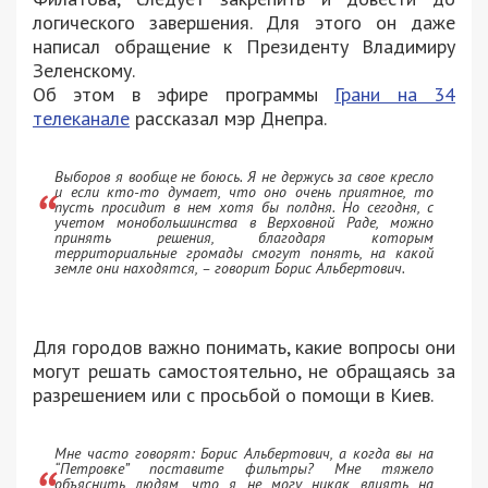
логического завершения. Для этого он даже
написал обращение к Президенту Владимиру
Зеленскому.
Об этом в эфире программы
Грани на 34
телеканале
рассказал мэр Днепра.
Выборов я вообще не боюсь. Я не держусь за свое кресло
и если кто-то думает, что оно очень приятное, то
пусть просидит в нем хотя бы полдня. Но сегодня, с
учетом монобольшинства в Верховной Раде, можно
принять решения, благодаря которым
территориальные громады смогут понять, на какой
земле они находятся, – говорит Борис Альбертович.
Для городов важно понимать, какие вопросы они
могут решать самостоятельно, не обращаясь за
разрешением или с просьбой о помощи в Киев.
Мне часто говорят: Борис Альбертович, а когда вы на
“Петровке” поставите фильтры? Мне тяжело
объяснить людям, что я не могу никак влиять на