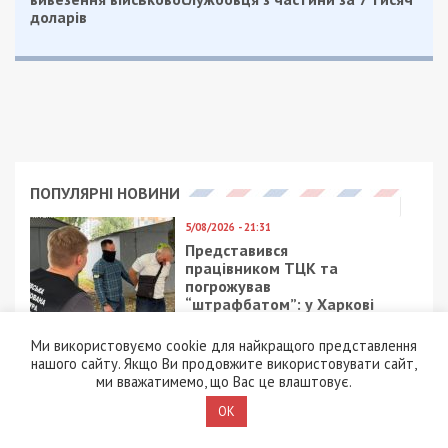
доларів
ПОПУЛЯРНІ НОВИНИ
5/08/2026 - 21:31
Представився
працівником ТЦК та
погрожував
“штрафбатом”: у Харкові
на хабарі $10 тисяч
затримали майора ВСП
Ми використовуємо cookie для найкращого представлення
нашого сайту. Якщо Ви продовжите використовувати сайт,
ми вважатимемо, що Вас це влаштовує.
5/08/2026 - 10:29
На Волині депутат-
OK
посадовець Укрзалізниці
відряджав підлеглих