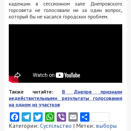
каденции в сессионном зале Днепровского
горсовета не голосовали ни за один вопрос,
который бы не касался городских проблем.
Также читайте:
В Днепре признали
недействительными результаты голосования
на одном из участков
Facebook
Telegram
Twitter
WhatsApp
Viber
Email
Поділити
Категории:
Суспільство
| Метки:
выборы