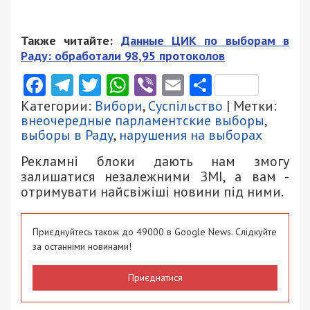
Также читайте:
Данные ЦИК по выборам в
Раду: обработали 98,95 протоколов
Facebook
Telegram
Twitter
WhatsApp
Viber
Email
Поділити
Категории:
Вибори
,
Суспільство
| Метки:
внеочередные парламентские выборы
,
выборы в Раду
,
нарушения на выборах
Рекламні блоки дають нам змогу
залишатися незалежними ЗМІ, а вам -
отримувати найсвіжіші новини під ними.
Приєднуйтесь також до 49000 в Google News. Слідкуйте
за останніми новинами!
Приєднатися