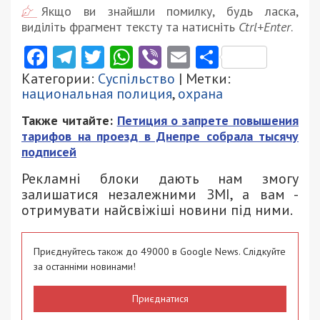
Якщо ви знайшли помилку, будь ласка,
виділіть фрагмент тексту та натисніть
Ctrl+Enter
.
Facebook
Telegram
Twitter
WhatsApp
Viber
Email
Поділити
Категории:
Суспільство
| Метки:
национальная полиция
,
охрана
Также читайте:
Петиция о запрете повышения
тарифов на проезд в Днепре собрала тысячу
подписей
Рекламні блоки дають нам змогу
залишатися незалежними ЗМІ, а вам -
отримувати найсвіжіші новини під ними.
Приєднуйтесь також до 49000 в Google News. Слідкуйте
за останніми новинами!
Приєднатися