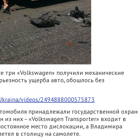
все три «Volkswagen» получили механические
ьезность ущерба авто, обошлось без
Ukraina/videos/2494888000575873
втомобиля принадлежали государственной охран
н из них – «Volkswagen Transporter» входит в
 постоянное место дислокации, а Владимира
летел в столицу на самолете.