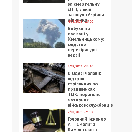
за смертельну
ДТП, у якій
загинула 6-річна
дівчинка
4/08/2026 - 15:00
Вибухи на
полігоні у
Хмельницькому:
слідство
перевіряє дві
версії
3/08/2026 - 13:30
В Одесі чоловік
відкрив
стрілянину по
працівниках
ТЦК: поранено
чотирьох
військовослужбовців
2/08/2026 - 21:02
Головний інженер
АТ “Смоли” з
Кам’янського