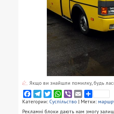
Якщо ви знайшли помилку, будь ласк
Facebook
Telegram
Twitter
WhatsApp
Viber
Email
Поділ
Категории:
Суспільство
| Метки:
маршр
Рекламні блоки дають нам змогу залиш