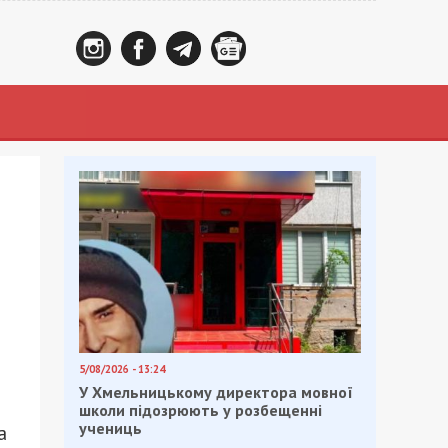
5/08/2026 - 13:24
У Хмельницькому директора мовної
школи підозрюють у розбещенні
учениць
а