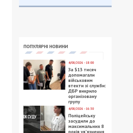
ПОПУЛЯРНІ НОВИНИ
4/08/2026 - 18:00
За $13 тисяч
допомагали
військовим
втекти зі служби:
ДБР викрило
організовану
групу
4/08/2026 - 16:30
Поліцейську
засудили до
максимальних 8
років ув’язнення