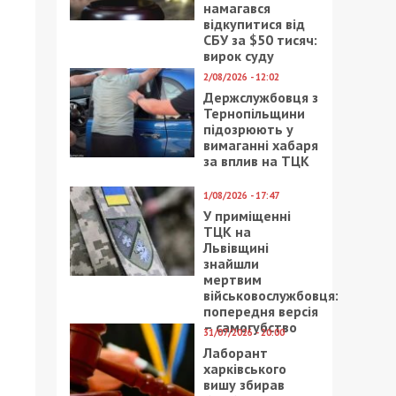
намагався
відкупитися від
СБУ за $50 тисяч:
вирок суду
2/08/2026 - 12:02
Держслужбовця з
Тернопільщини
підозрюють у
вимаганні хабаря
за вплив на ТЦК
1/08/2026 - 17:47
У приміщенні
ТЦК на
Львівщині
знайшли
мертвим
військовослужбовця:
попередня версія
– самогубство
31/07/2026 - 20:00
Лаборант
харківського
вишу збирав