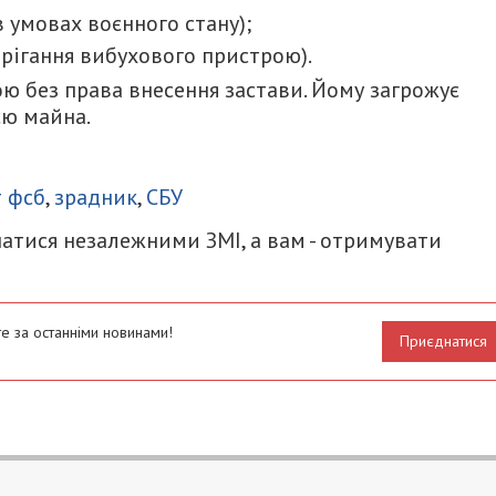
 в умовах воєнного стану);
берігання вибухового пристрою).
ю без права внесення застави. Йому загрожує
єю майна.
итися
т фсб
,
зрадник
,
СБУ
атися незалежними ЗМІ, а вам - отримувати
е за останніми новинами!
Приєднатися