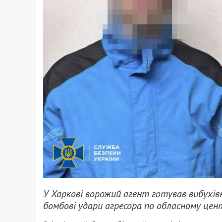
У Харкові ворожий агент готував вибухів
бомбові удари агресора по обласному цен