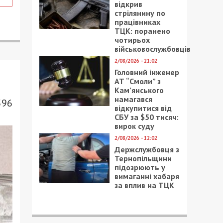
відкрив
стрілянину по
працівниках
ТЦК: поранено
чотирьох
військовослужбовців
2/08/2026 - 21:02
Головний інженер
АТ “Смоли” з
Кам’янського
намагався
596
відкупитися від
СБУ за $50 тисяч:
вирок суду
2/08/2026 - 12:02
Держслужбовця з
Тернопільщини
підозрюють у
вимаганні хабаря
за вплив на ТЦК