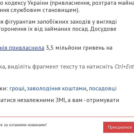
ого кодексу України (привласнення, розтрата майн
ння службовим становищем).
я фігурантам запобіжних заходів у вигляді
торонення їх від займаних посад. Досудове
нія привласнила
3,5 мільйони гривень на
а, виділіть фрагмент тексту та натисніть
Ctrl+Ent
итися
ки:
гроші
,
заволодіння коштами
,
посадовці
атися незалежними ЗМІ, а вам - отримувати
е за останніми новинами!
Приєднатися