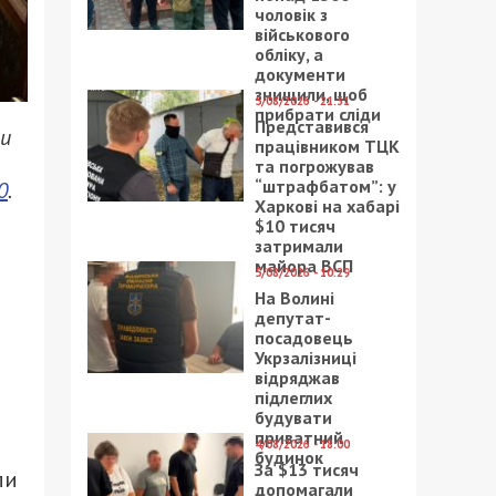
чоловік з
військового
обліку, а
документи
знищили, щоб
5/08/2026 - 21:31
прибрати сліди
Представився
ли
працівником ТЦК
та погрожував
“штрафбатом”: у
0
.
Харкові на хабарі
$10 тисяч
т
затримали
майора ВСП
5/08/2026 - 10:29
На Волині
депутат-
посадовець
Укрзалізниці
відряджав
підлеглих
будувати
приватний
4/08/2026 - 18:00
будинок
За $13 тисяч
ли
допомагали