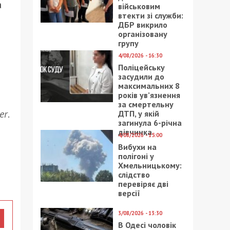
а
військовим
втекти зі служби:
ДБР викрило
організовану
групу
4/08/2026 - 16:30
Поліцейську
засудили до
максимальних 8
років ув’язнення
за смертельну
er
.
ДТП, у якій
загинула 6-річна
дівчинка
4/08/2026 - 15:00
Вибухи на
полігоні у
Хмельницькому:
слідство
перевіряє дві
версії
3/08/2026 - 13:30
В Одесі чоловік