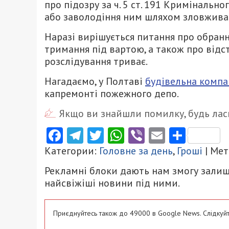
про підозру за ч. 5 ст. 191 Кримінальн
або заволодіння ним шляхом зловжива
Наразі вирішується питання про обранн
тримання під вартою, а також про відс
розслідування триває.
Нагадаємо, у Полтаві
будівельна компа
капремонті пожежного депо.
Якщо ви знайшли помилку, будь ласк
Facebook
Telegram
Twitter
WhatsApp
Viber
Email
Поділ
Категории:
Головне за день
,
Гроші
| Мет
Рекламні блоки дають нам змогу залиш
найсвіжіші новини під ними.
Приєднуйтесь також до 49000 в Google News. Слідкуйт