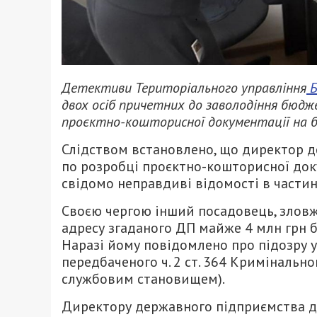
Детективи Територіального управління
Б
двох осіб причетних до заволодіння бюдж
проєктно-кошторисної документації на бу
Слідством встановлено, що директор д
по розробці проєктно-кошторисної доку
свідомо неправдиві відомості в частині
Своєю чергою інший посадовець, злов
адресу згаданого ДП майже 4 млн грн б
Наразі йому повідомлено про підозру 
передбаченого ч. 2 ст. 364 Кримінальн
службовим становищем).
Директору державного підприємства д