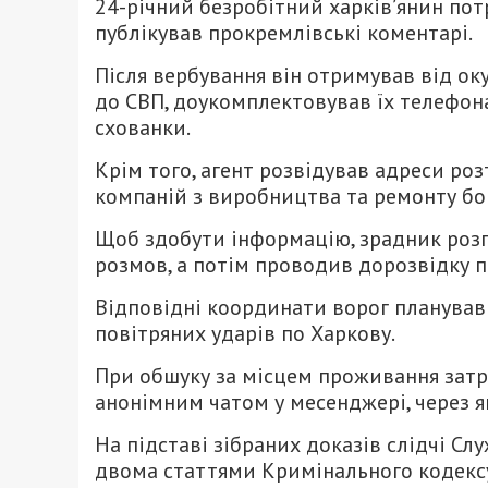
24-річний безробітний харків’янин пот
публікував прокремлівські коментарі.
Після вербування він отримував від ок
до СВП, доукомплектовував їх телефон
схованки.
Крім того, агент розвідував адреси ро
компаній з виробництва та ремонту бо
Щоб здобути інформацію, зрадник розпи
розмов, а потім проводив дорозвідку п
Відповідні координати ворог планував
повітряних ударів по Харкову.
При обшуку за місцем проживання зат
анонімним чатом у месенджері, через я
На підставі зібраних доказів слідчі С
двома статтями Кримінального кодексу