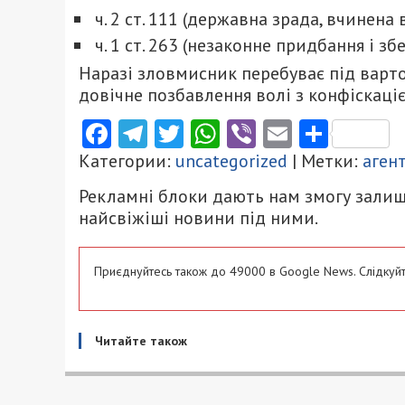
ч. 2 ст. 111 (державна зрада, вчинена
ч. 1 ст. 263 (незаконне придбання і з
Наразі зловмисник перебуває під варто
довічне позбавлення волі з конфіскаці
Facebook
Telegram
Twitter
WhatsApp
Viber
Email
Поділ
Категории:
uncategorized
| Метки:
аген
Рекламні блоки дають нам змогу залиш
найсвіжіші новини під ними.
Приєднуйтесь також до 49000 в Google News. Слідкуйт
Читайте також