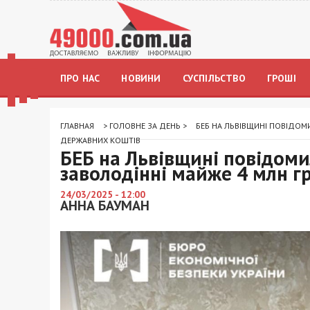
ПРО НАС
НОВИНИ
СУСПІЛЬСТВО
ГРОШІ
ГЛАВНАЯ
>
ГОЛОВНЕ ЗА ДЕНЬ
>
БЕБ НА ЛЬВІВЩИНІ ПОВІДО
ДЕРЖАВНИХ КОШТІВ
БЕБ на Львівщині повідоми
заволодінні майже 4 млн г
24/03/2025 - 12:00
АННА БАУМАН