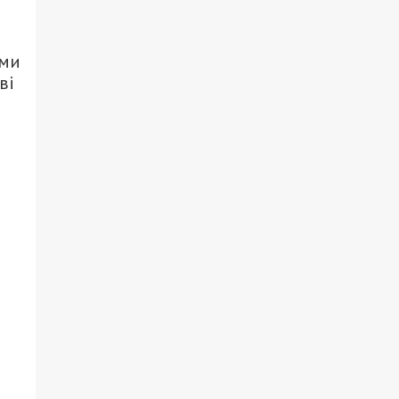
ими
ві