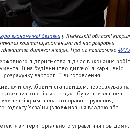
юро економічної безпеки
у Львівській області викри
етними коштами, виділеними під час розробки
дівництво дитячої лікарні. Про це повідомляє
4900
ержавного підприємства під час виконання робі
ментації на будівництво дитячої лікарні, вніс
 розрахунку вартості її виготовлення.
живаючи службовим становищем, перерахував на
юджетних коштів, які надалі були привласнені.
у вчиненні кримінального правопорушення,
ого кодексу України (зловживання владою або
етективи територіального управління повідоми