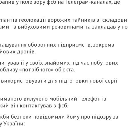
рапив у поле зору фсб на Телеграм-каналах, де
упантів геолокації ворожих тайників зі складов
ами та вибуховими речовинами та закладав у но
зташування оборонних підприємств, зокрема
йових дронів.
тував її у своїх знайомих під час побутових
облизу «потрібного» об’єкта.
 використовувати для підготовки нової серії
риманого вилучено мобільний телефон із
кий він контактував з фсб.
лужби безпеки повідомили йому про підозру за
 України: