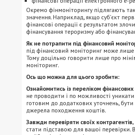
фінансові операції електронного е-р
Окремо фінмоніторингу підлягають так з
значення. Наприклад, якщо суб’єкт пер
фінансові операції є результатом злочи
фінансування тероризму або фінансува
Як не потрапити під фінансовий моніто
під фінансовий моніторинг може лише т
Тому доцільно говорити лише про міні
моніторинг.
Ось що можна для цього зробити:
Ознайомитись із переліком фінансових
не проводити і по можливості уникати ї
готовим до додаткових уточнень, бути
джерела походження коштів.
Завжди перевіряти своїх контрагентів,
стати підставою для вашої перевірки. 