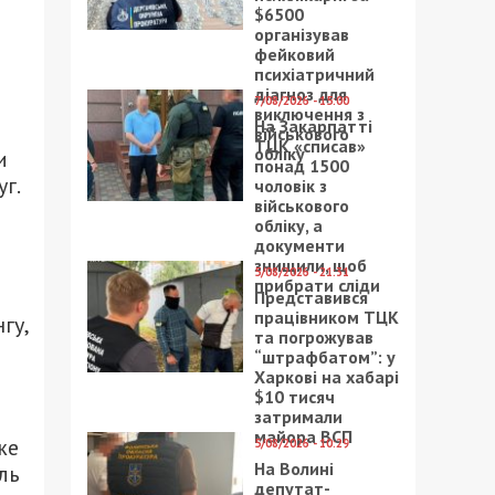
$6500
організував
фейковий
психіатричний
діагноз для
7/08/2026 - 15:00
виключення з
На Закарпатті
військового
ТЦК «списав»
обліку
и
понад 1500
г.
чоловік з
військового
обліку, а
документи
знищили, щоб
5/08/2026 - 21:31
прибрати сліди
Представився
працівником ТЦК
гу,
та погрожував
“штрафбатом”: у
Харкові на хабарі
$10 тисяч
затримали
майора ВСП
же
5/08/2026 - 10:29
На Волині
ль
депутат-