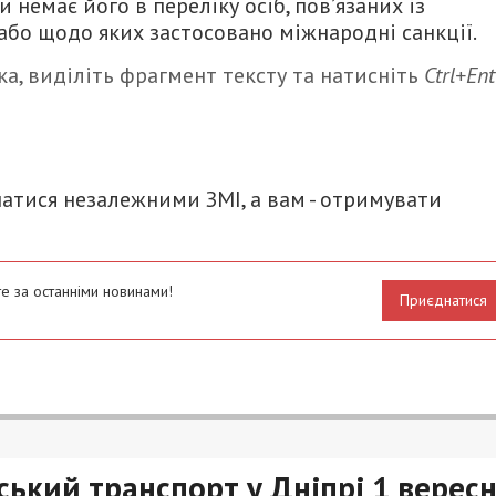
 немає його в переліку осіб, пов’язаних із
або щодо яких застосовано міжнародні санкції.
а, виділіть фрагмент тексту та натисніть
Ctrl+Ent
итися
атися незалежними ЗМІ, а вам - отримувати
е за останніми новинами!
Приєднатися
ький транспорт у Дніпрі 1 верес