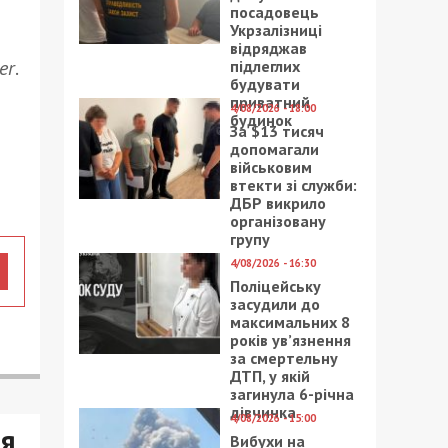
посадовець
Укрзалізниці
відряджав
er
.
підлеглих
будувати
приватний
4/08/2026 - 18:00
будинок
За $13 тисяч
допомагали
військовим
втекти зі служби:
ДБР викрило
організовану
групу
4/08/2026 - 16:30
Поліцейську
засудили до
максимальних 8
років ув’язнення
за смертельну
ДТП, у якій
загинула 6-річна
дівчинка
4/08/2026 - 15:00
ня
Вибухи на