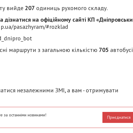
рту вийде
207
одиниць рухомого складу.
 дізнатися на офіційному сайті КП «Дніпровськ
.dp.ua/pasazhyram/#rozklad
ad_dnipro_bot
сні маршрути з загальною кількістю
705
автобус
итися
атися незалежними ЗМІ, а вам - отримувати
е за останніми новинами!
Приєднатися