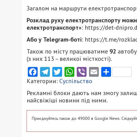
Загалом на маршрути електротранспо
Розклад руху електротранспорту можна
електротранспорт»
: https://det-dnipro
Або у Telegram-боті
: https://t.me/rozkl
Також по місту працюватиме
92
автобу
(з них 113 – великої місткості).
Facebook
Telegram
Twitter
WhatsApp
Viber
Email
Поділ
Категории:
Суспільство
Рекламні блоки дають нам змогу залиш
найсвіжіші новини під ними.
Приєднуйтесь також до 49000 в Google News. Слідкуйт