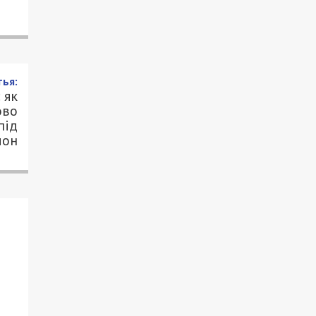
ья:
 як
ово
під
мон