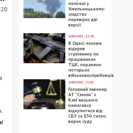
полігоні у
820
Хмельницькому:
слідство
перевіряє дві
версії
3/08/2026 - 13:30
В Одесі чоловік
відкрив
стрілянину по
працівниках
ТЦК: поранено
чотирьох
військовослужбовців
з
2/08/2026 - 21:02
Головний інженер
АТ “Смоли” з
Кам’янського
намагався
.
відкупитися від
СБУ за $50 тисяч:
вирок суду
і