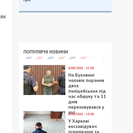
 як
ПОПУЛЯРНІ НОВИНИ
8/08/2026 - 21:00
На Буковині
чоловік поранив
двох
поліцейських під
час обшуку та 11
днів
переховувався у
лісі
8/08/2026 - 15:00
У Харкові
ексзавідувач
психлікарні за