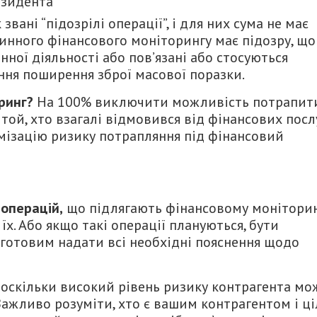
езидента
вані “підозрілі операції”, і для них сума не має
винного фінансового моніторингу має підозру, що
нної діяльності або пов’язані або стосуються
ння поширення зброї масової поразки.
ринг?
На 100% виключити можливість потрапит
ой, хто взагалі відмовився від фінансових послу
мізацію ризику потрапляння під фінансовий
 операцій,
що підлягають фінансовому моніторин
х. Або якщо такі операції плануються, бути
 готовим надати всі необхідні пояснення щодо
оскільки високий рівень ризику контрагента мо
Важливо розуміти, хто є вашим контрагентом і ці