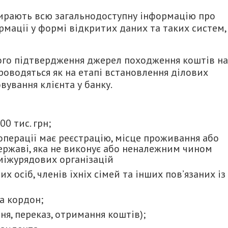
бирають всю загальнодоступну інформацію про
ормації у формі відкритих даних та таких систем,
го підтвердження джерел походження коштів на
проводяться як на етапі встановлення ділових
вування клієнта у банку.
0 тис. грн;
 операції має реєстрацію, місце проживання або
ержаві, яка не виконує або неналежним чином
міжурядових організацій
 осіб, членів їхніх сімей та інших пов’язаних із
за кордон;
ня, переказ, отримання коштів);