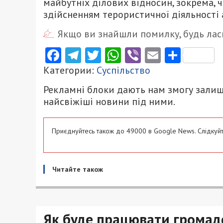
майбутніх ділових відносин, зокрема, чи
здійсненням терористичної діяльності 
Якщо ви знайшли помилку, будь ласк
Facebook
Telegram
Twitter
WhatsApp
Viber
Email
Поділ
Категории:
Суспільство
Рекламні блоки дають нам змогу залиш
найсвіжіші новини під ними.
Приєднуйтесь також до 49000 в Google News. Слідкуйт
Читайте також
Як буде працювати громадс