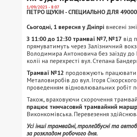
1/09/2023 - 8:07
ПЕТРО ЩУКІН - СПЕЦИАЛЬНО ДЛЯ 49000
Сьогодні, 1 вересня у Дніпрі
внесені зм
З 11:00 до 12:30 трамваї №7, №17
від п
прямуватимуть через Залізничний вокзал 
Володимира Антоновича без заїзду до 
колії на перехресті вул. Степана Бандери
Трамваї №12
продовжують працювати 
Металовиробів до вул. Ігоря Сікорского,
проведенням відновлювальних робіт по
Також, враховуючи скорочення трамвайн
працює тимчасовий трамвайний марш
Виконкомівська. Перевезення здійснюва
Усі інші трамвайні, тролейбусні та ав
за розкладом робочого дня.