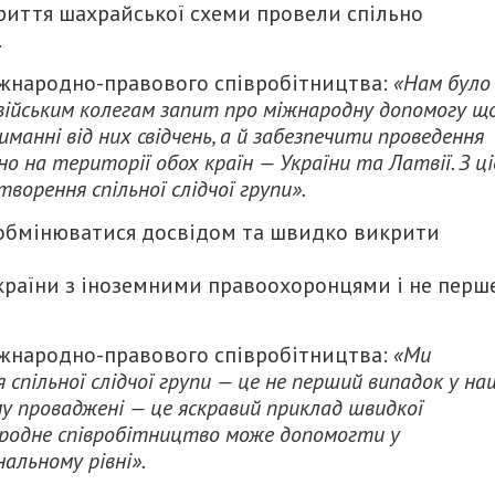
криття шахрайської схеми провели спільно
.
міжнародно-правового співробітництва:
«Нам було
ійським колегам запит про міжнародну допомогу щ
анні від них свідчень, а й забезпечити проведення
о на території обох країн — України та Латвії. З ц
орення спільної слідчої групи».
у обмінюватися досвідом та швидко викрити
країни з іноземними правоохоронцями і не перш
міжнародно-правового співробітництва:
«Ми
я спільної слідчої групи — це не перший випадок у на
му проваджені — це яскравий приклад швидкої
народне співробітництво може допомогти у
альному рівні».