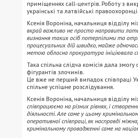
приміщеннях сall-центрів. Роботу з ви
українські та латвійські правоохоронці
Ксенія Вороніна, начальниця відділу 
вкрай важливо не просто направити латв
визнання таких осіб потерпілими та отрим
процесуальних дій швидко, майже одночасн
метою обласна прокуратура ініціювала ств
Така спільна слідча комісія дала змог
фігурантів злочинів.
Це вже не перший випадок співпраці У
спільне успішне розслідування.
Ксенія Вороніна, начальниця відділу 
співпрацюємо на різних рівнях, і створенн
діяльності. Але саме у цьому кримінально
оперативної співпраці, як насправді між
кримінальному провадженні саме на націон