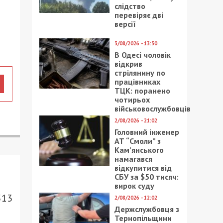
слідство
перевіряє дві
версії
3/08/2026 - 13:30
В Одесі чоловік
відкрив
стрілянину по
працівниках
ТЦК: поранено
чотирьох
військовослужбовців
2/08/2026 - 21:02
Головний інженер
АТ “Смоли” з
Кам’янського
намагався
відкупитися від
СБУ за $50 тисяч:
вирок суду
513
2/08/2026 - 12:02
Держслужбовця з
Тернопільщини