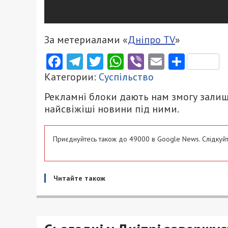
За метериалами «
Дніпро TV
»
Facebook
Telegram
Twitter
WhatsApp
Viber
Email
Поділ
Категории:
Суспільство
Рекламні блоки дають нам змогу залиш
найсвіжіші новини під ними.
Приєднуйтесь також до 49000 в Google News. Слідкуйт
Читайте також