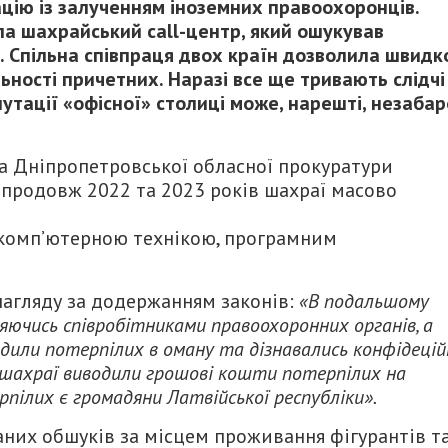
цію із залученням іноземних правоохоронців.
ала шахрайський сall-центр, який ошукував
 Спільна співпраця двох країн дозволила швидк
ьності причетних. Наразі все ще тривають слідчі
путації «офісної» столиці може, нарешті, незаба
ва Дніпропетровської обласної прокуратури
 Впродовж 2022 та 2023 років шахраї масово
 комп’ютерною технікою, програмним
нагляду за додержанням законів:
«В подальшому
яючись співробітниками правоохоронних органів, а
одили потерпілих в оману та дізнавались конфідецій
у шахраї виводили грошові кошти потерпілих на
рпілих є громадяни Латвійської республіки».
них обшуків за місцем проживання фігурантів та