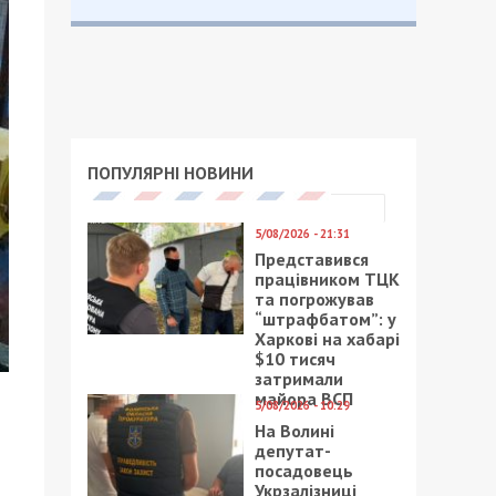
ПОПУЛЯРНІ НОВИНИ
5/08/2026 - 21:31
Представився
працівником ТЦК
та погрожував
“штрафбатом”: у
Харкові на хабарі
$10 тисяч
затримали
майора ВСП
5/08/2026 - 10:29
На Волині
депутат-
посадовець
Укрзалізниці