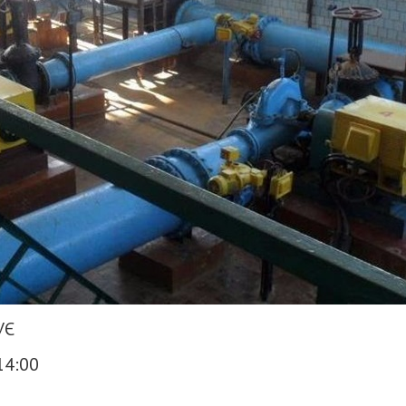
УЄ
14:00