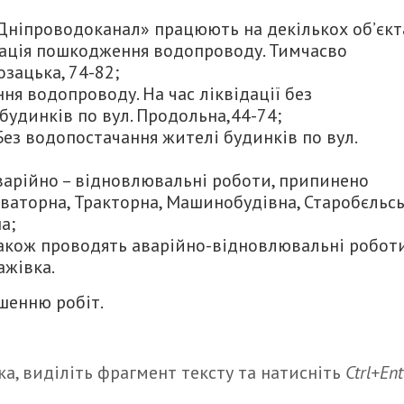
«Дніпроводоканал» працюють на декількох об’єкт
відація пошкодження водопроводу. Тимчасво
зацька, 74-82;
ня водопроводу. На час ліквідації без
удинків по вул. Продольна,44-74;
 Без водопостачання жителі будинків по вул.
 аварійно – відновлювальні роботи, припинено
ваторна, Тракторна, Машинобудівна, Старобєльсь
а;
також проводять аварійно-відновлювальні роботи
ажівка.
шенню робіт.
а, виділіть фрагмент тексту та натисніть
Ctrl+Ent