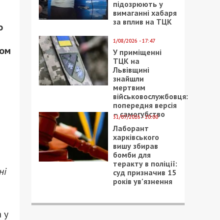
підозрюють у
вимаганні хабаря
за вплив на ТЦК
о
1/08/2026 - 17:47
ром
У приміщенні
ТЦК на
Львівщині
знайшли
мертвим
військовослужбовця:
попередня версія
– самогубство
31/07/2026 - 20:00
Лаборант
харківського
вишу збирав
бомби для
теракту в поліції:
ні
суд призначив 15
років ув’язнення
 у