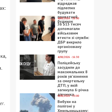
відряджав
ах:
підлеглих
будувати
приватний
4/08/2026 - 18:00
будинок
За $13 тисяч
допомагали
військовим
втекти зі служби:
ДБР викрило
організовану
групу
ка,
4/08/2026 - 16:30
Поліцейську
засудили до
.
максимальних 8
років ув’язнення
за смертельну
ДТП, у якій
загинула 6-річна
дівчинка
4/08/2026 - 15:00
Вибухи на
er
.
полігоні у
Хмельницькому: