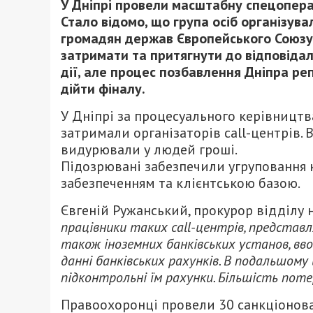
У Дніпрі провели масштабну спецопера
Стало відомо, що група осіб організув
громадян держав Європейського Союзу.
затримати та притягнути до відповідал
дії, але процес позбавлення Дніпра ре
дійти фіналу.
У Дніпрі за процесуального керівницт
затримали організаторів call-центрів.
видурювали у людей гроші.
Підозрювані забезпечили угруповання
забезпеченням та клієнтською базою.
Євгеній Ружанський, прокурор відділу 
працівники таких сall-центрів, представл
також іноземних банківських установ, вв
данні банківських рахунків. В подальшом
підконтрольні їм рахунки. Більшість поте
Правоохоронці провели 30 санкціонова