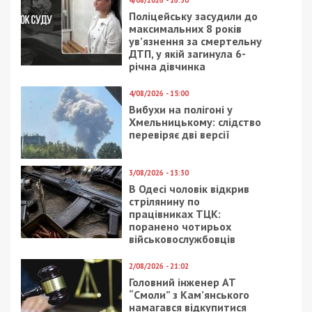
4/08/2026 - 16:30
Поліцейську засудили до
максимальних 8 років
ув’язнення за смертельну
ДТП, у якій загинула 6-
річна дівчинка
4/08/2026 - 15:00
Вибухи на полігоні у
Хмельницькому: слідство
перевіряє дві версії
3/08/2026 - 13:30
В Одесі чоловік відкрив
стрілянину по
працівниках ТЦК:
поранено чотирьох
військовослужбовців
2/08/2026 - 21:02
Головний інженер АТ
“Смоли” з Кам’янського
намагався відкупитися