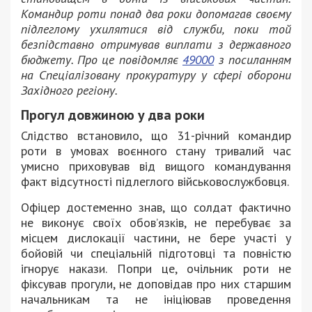
Командир роти понад два роки допомагав своєму
підлеглому ухилятися від служби, поки той
безпідставно отримував виплати з державного
бюджету. Про це повідомляє
49000
з посиланням
на Спеціалізовану прокуратуру у сфері оборони
Західного регіону.
Прогул довжиною у два роки
Слідство встановило, що 31-річний командир
роти в умовах воєнного стану тривалий час
умисно приховував від вищого командування
факт відсутності підлеглого військовослужбовця.
Офіцер достеменно знав, що солдат фактично
не виконує своїх обов’язків, не перебуває за
місцем дислокації частини, не бере участі у
бойовій чи спеціальній підготовці та повністю
ігнорує накази. Попри це, очільник роти не
фіксував прогули, не доповідав про них старшим
начальникам та не ініціював проведення