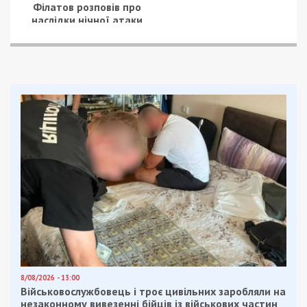
складу підрозділу.
Під час виконання укладеного договору
Міністерства оборони України посадовець не
проконтролював процес формування заявок на
продукти. Як наслідок, упродовж липня-грудня
2023 року до офіційних замовлень систематично
включали дорожчі несезонні овочі. Водночас
чинний каталог передбачав використання значно
дешевших сезонних аналогів, які були доступні
на ринку у цей період.
Надалі закуплену за завищеними цінами
продукцію поставили до військової частини та
повністю оплатили державним коштом. Через
такі дії військового посадовця збитки
державного бюджету становили понад 1,1
мільйона гривень.
Підозра та запобіжний захід
Військовослужбовцю офіційно повідомлено про