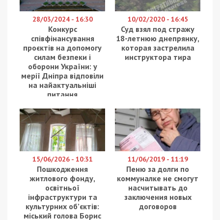
На Волині правоохоронці викрили факти
службової недбалості під час забезпечення
військовослужбовців продуктами харчування.
Підозру в заподіянні мільйонних збитків
державному бюджету отримав начальник
продовольчої служби однієї з військових частин
регіону. Про це повідомляє
49000
з посиланням на
Спеціалізовану прокуратуру у сфері обороні
Західного регіону.
Дорогі овочі замість сезонних аналогів
Слідство встановило, що 39-річний майор ЗСУ
неналежно виконував свої посадові обов’язки, які
стосувалися контролю за організацією закупівель
та постачання продовольства для особового