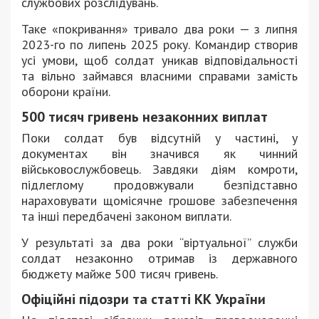
службових розслідувань.
Таке «покривання» тривало два роки — з липня
2023-го по липень 2025 року. Командир створив
усі умови, щоб солдат уникав відповідальності
та вільно займався власними справами замість
оборони країни.
500 тисяч гривень незаконних виплат
Поки солдат був відсутній у частині, у
документах він значився як чинний
військовослужбовець. Завдяки діям комроти,
підлеглому продовжували безпідставно
нараховувати щомісячне грошове забезпечення
та інші передбачені законом виплати.
У результаті за два роки “віртуальної” служби
солдат незаконно отримав із державного
бюджету майже 500 тисяч гривень.
Офіційні підозри та статті КК України