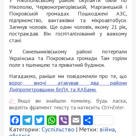
У Нікопольському районі окупанти били по
Нікополю, Червоногригорівській, Марганецькій і
Покровській громадах. Пошкоджені АЗС,
підприємство, вантажівки та мікроавтобуси.
Загинув чоловік. Ще один чоловік, якому 21 рік,
постраждав. Він госпіталізований у важкому
стані.
У Синельниківському районі потерпали
Українська та Покровська громади. Там горіли
поле з пшеницею та приватний будинок.
Нагадаємо, раніше ми повідомляли про те, що
ворог вночі атакував два райони
Дніпропетровщини БпЛА та КАБами.
Якщо ви знайшли помилку, будь ласка,
виділіть фрагмент тексту та натисніть
Ctrl+Enter
.
Facebook
Telegram
Twitter
WhatsApp
Viber
Email
Поділити
Категории:
Суспільство
| Метки:
війна
,
обстріл