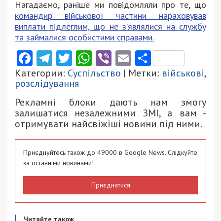
Нагадаємо, раніше ми повідомляли про те, що
командир військової частини нараховував
виплати підлеглим, що не з’являлися на службу
та займалися особистими справами.
Facebook
Telegram
Twitter
WhatsApp
Viber
Email
Поділити
Категории:
Суспільство
| Метки:
військові
,
розслідування
Рекламні блоки дають нам змогу
залишатися незалежними ЗМІ, а вам -
отримувати найсвіжіші новини під ними.
Приєднуйтесь також до 49000 в Google News. Слідкуйте
за останніми новинами!
Приєднатися
Читайте також