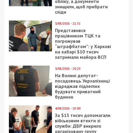
збитки
,
розслідування
Рекламні блоки дають нам змогу
залишатися незалежними ЗМІ, а вам -
отримувати найсвіжіші новини під ними.
Приєднуйтесь також до 49000 в Google News. Слідкуйте
за останніми новинами!
Приєднатися
Читайте також
Предыдущая статья:
Інвалідність за $30 000: у Києві викрили
масштабну схему за участі голови МСЕК,
ексочільника військкомату та лікаря