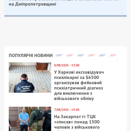
підозру за ч. 4 ст. 425 Кримінального кодексу
України (недбале ставлення військової
службової особи до служби, вчинене в умовах
воєнного стану, що спричинило тяжкі наслідки).
Найсуворіше покарання за цією статтею
передбачає позбавлення волі на строк до 8
років.
Суд уже розглянув клопотання прокурорів та
обрав майору запобіжний захід у вигляді
особистого зобов’язання. Наразі тривають слідчі
дії, правоохоронці вживають заходів для
повного відшкодування завданих державі
збитків.
Нагадаємо, раніше ми повідомляли про те, що
через недбалість начальника складу військова
частина втратила харчів на 3,5 млн грн.
Facebook
Telegram
Twitter
WhatsApp
Viber
Email
Поділити
Категории:
Суспільство
| Метки:
військові
,