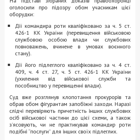
На підставі зібраних доказів правоохоронці
оголосили про підозру обом учасникам цієї
оборудки:
Дії командира роти кваліфіковано за ч. 5 ст.
426-1 КК України (перевищення військовою
службовою особою влади чи службових
повноважень, вчинене в умовах воєнного
стану).
Дії його підлеглого кваліфіковано за ч. 4 ст.
409, ч. 4 ст. 27, ч. 5 ст. 426-1 КК України
(ухилення від військової служби та
пособництво у перевищенні влади).
Суд вже розглянув клопотання прокурорів та
обрав обом фігурантам запобіжні заходи. Наразі
слідчі перевіряють причетність інших службових
осіб військової частини до цієї схеми, а також
з’ясовують, чи не практикував командир роти
подібні “послуги” для інших своїх підлеглих.