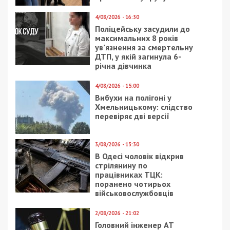
ЦВЛК
Следующая статья:
На Хмельниччині командир роти понад
два роки приховував відсутність
підлеглого на службі
СУСПІЛЬСТВО
28/03/2024 - 16:30
10/02/2020 - 16:45
Конкурс
Суд взял под стражу
співфінансування
18-летнюю днепрянку,
проєктів на допомогу
которая застрелила
силам безпеки і
инструктора тира