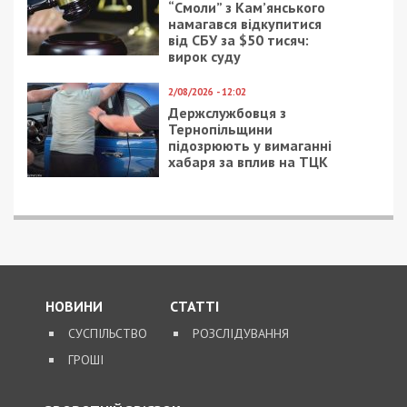
оборони України: у
мерії Дніпра відповіли
на найактуальніші
питання
15/06/2026 - 10:31
11/06/2019 - 11:19
Пошкодження
Пеню за долги по
житлового фонду,
коммуналке не смогут
освітньої
насчитывать до
інфраструктури та
заключения новых
культурних об’єктів:
договоров
міський голова Борис
Філатов розповів про
наслідки нічної атаки
на Дніпро