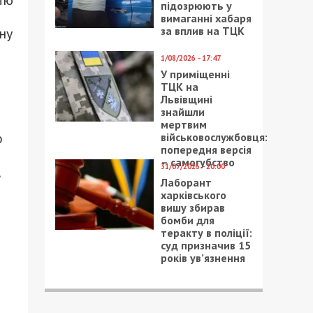
підозрюють у
вимаганні хабаря
за вплив на ТЦК
ну
1/08/2026 - 17:47
У приміщенні
ТЦК на
Львівщині
знайшли
мертвим
о
військовослужбовця:
попередня версія
– самогубство
31/07/2026 - 20:00
Лаборант
харківського
вишу збирав
бомби для
теракту в поліції:
суд призначив 15
років ув’язнення