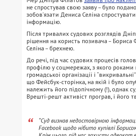
не спростував свою заяву – було подано
зобов’язати Дениса Селіна спростуват
інформацію.
Після тривалих судових розглядів Дні
рішення на користь позивача – Бориса 
Селіна – брехнею.
До речі, під час судових процесів голо
профілю у соцмережах, з якого роками пу
громадської організації і “викривальні
що Фейсбук-сторінка, на якій і було о
належить його підопічному (!), однак су
Врешті-решт активіст програв, і його 
“Суд визнав недостовірною інформаці
Facebook щодо нібито купівлі Борисо
Крім цього, під час захисту адвокат 