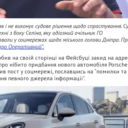
в і не виконує судове рішення щодо спростування. С
ні з боку Селіна, яку одіозний очільник ГО
вали у соцмережах щодо міського голови Дніпра. Пр
про Оперативний”.
робив на своїй сторінці на Фейсбуці закид на адре
 про нібито придбання нового автомобіля Porsche
ив пост у соцмережі, пославшись на “помилки та
ння певного джерела інформації”.