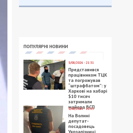
ПОПУЛЯРНІ НОВИНИ
5/08/2026 - 21:31
Представився
працівником ТЦК
та погрожував
“штрафбатом”: у
Харкові на хабарі
$10 тисяч
затримали
майора ВСП
5/08/2026 - 10:29
На Волині
депутат-
посадовець
Укрзалізниці