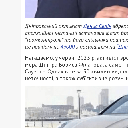
Дніпровський активіст
Денис Селін
збреха
апеляційної інстанції встановив факт брех
“Громконтроль” та його спільники поширю
це повідомляє
49000
з посиланням на
“Дні
Нагадаємо, у червні 2023 р. активіст з
мера Дніпра Бориса Філатова, а саме –
Cayenne. Однак вже за 30 хвилин видал
неточності, а також суб’єктивне розумі