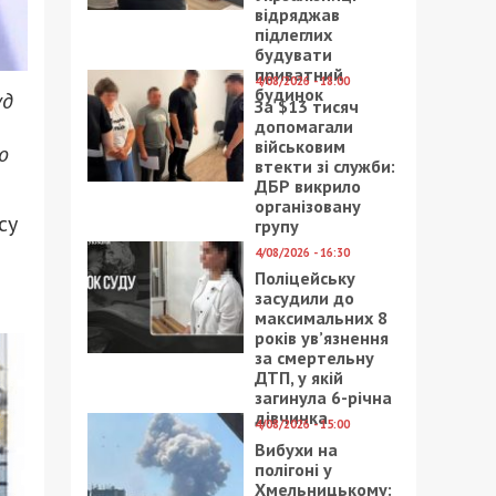
відряджав
підлеглих
будувати
приватний
4/08/2026 - 18:00
будинок
уд
За $13 тисяч
допомагали
військовим
о
втекти зі служби:
ДБР викрило
організовану
су
групу
4/08/2026 - 16:30
Поліцейську
засудили до
максимальних 8
років ув’язнення
за смертельну
ДТП, у якій
загинула 6-річна
дівчинка
4/08/2026 - 15:00
Вибухи на
полігоні у
Хмельницькому: