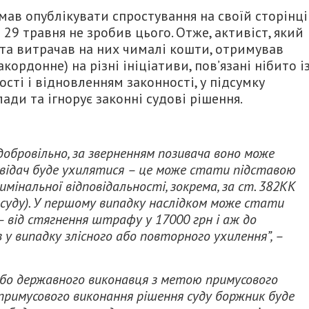
мав опублікувати спростування на своїй сторінці
 29 травня не зробив цього. Отже, активіст, який
 та витрачав на них чималі кошти, отримував
кордонне) на різні ініціативи, пов’язані нібито і
сті і відновленням законності, у підсумку
ади та ігнорує законні судові рішення.
добровільно, за зверненням позивача воно може
овідач буде ухилятися – це може стати підставою
имінальної відповідальності, зокрема, за ст. 382КК
 суду). У першому випадку наслідком може стати
 від стягнення штрафу у 17000 грн і аж до
в у випадку злісного або повторного ухилення”, –
бо державного виконавця з метою примусового
 примусового виконання рішення суду боржник буде