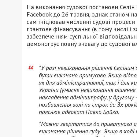
На виконання судової постанови Селін 
Facebook до 26 травня, однак станом на
сам ініціював численні судові процеси
грантове фінансування (в тому числі і за
забезпеченням суспільної відповідально
демонструє повну зневагу до судової вл
“У разі невиконання рішення Селіним 
бути виконано примусово. Якщо відп
як для адміністративної, так і для кр
України (умисне невиконання рішення
накладення адмінштрафу, у другому –
позбавлення волі на строк до 3х рокі
пояснює адвокат Павло Бойко.
“Можна звертатися до приватного а
виконання рішення суду. Якщо в ході