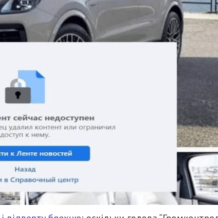
 і відверту брехню
: оскільки голова “Громконтро