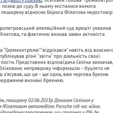
 позов до суду. В ньому містилися вимога
и поширену відносно Бориса Філатова недостовір
пропетровський апеляційний суд врешті ухвалив
Філатова, та фактично визнав заяви активіста
ва “Громконтролю””відрікався” навіть від власног
блікував різні “звіти” про діяльність своєї
” пости. Представник відповідача Селіна зазначав,
публіковано неправдиву інформацію – буцімто не
д з’ясував, що це – ще одна, вже чергова брехня.
твердження визнані брехнею.
ю, поширену 02.06.2023р Денисом Селіним у
м Філатовим автомобілю Porsche під час війни.
відповідачаспростовував, що сторінка у ФБ, де