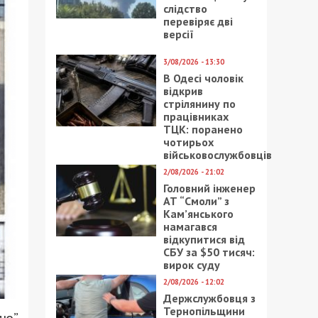
слідство
перевіряє дві
версії
3/08/2026 - 13:30
В Одесі чоловік
відкрив
стрілянину по
працівниках
ТЦК: поранено
чотирьох
військовослужбовців
2/08/2026 - 21:02
Головний інженер
АТ “Смоли” з
Кам’янського
намагався
відкупитися від
СБУ за $50 тисяч:
вирок суду
2/08/2026 - 12:02
Держслужбовця з
Тернопільщини
лю”