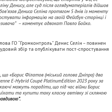
іну Денису, але суд після оглядуматеріалів дійшов
бов’язав Дениса Селіна протягом 5 днів із моменту
остувати інформацію на своій Фейсбук-сторінці і
озивача” – коментує адвокат Павло Бойко.
голова ГО “Громконтроль” Денис Селін – повинен
удовий збір та опублікувати пост-спростування
о, що «Борис Філатов (міський голова Дніпра) два
enne E-Hybrid Coupé PlatinumEdition 2023 року за
ажаючі можуть порадіти, що під час війни Борис
иїхати та купити таку класну автівку зі скляною
равдивою”.