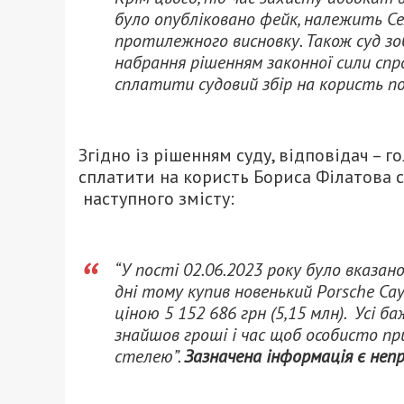
було опубліковано фейк, належить Сел
протилежного висновку. Також суд зо
набрання рішенням законної сили спр
сплатити судовий збір на користь п
Згідно із рішенням суду, відповідач – 
сплатити на користь Бориса Філатова с
наступного змісту:
“У пості 02.06.2023 року було вказан
дні тому купив новенький Porsche Cay
ціною 5 152 686 грн (5,15 млн). Усі б
знайшов гроші і час щоб особисто пр
стелею”.
Зазначена інформація є неп