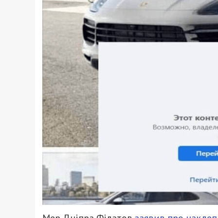
Мер Дніпра Філатов
заявив про наклеп