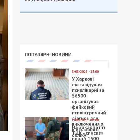
ПОПУЛЯРНІ НОВИНИ
8/08/2026 - 15:00
У Харкові
ексзавідувач
психлікарні за
$6500
організував
фейковий
психіатричний
діагноз для
7/08/2026 - 15:00
виключення з
На Закарпатті
військового
ТЦК «списав»
обліку
понад 1500