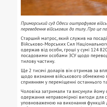
Приморський суд Одеси оштрафував військ
переведення військових до тилу. Про це п
Старший матрос, який служив на посаді
Військово-Морських Сил Національного
одержав від особи, гроші у сумі 124 82
посадовими особами ЗСУ щодо перевод
тилову частину.
Ще 2 тисячі доларів він отримав за впл
щодо визнання військового обмежено 
сприянням у переміщенні останнього та
Чоловіка затримали та висунули йому об
одержання неправомірної вигоди для с
уповноваженою на виконання функцій держ