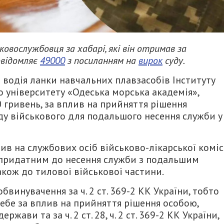
овослужбовця за хабарі, які він отримав за
овідомляє
49000
з посиланням на
вирок
суду.
 водія ланки навчальних плавзасобів Інституту
 університету «Одеська морська академія»,
0 гривень, за вплив на прийняття рішення
у військового для подальшого несення служби у
ив на службових осіб військово-лікарської комісі
придатним до несення служби з подальшим
кож до тилової військової частини.
винувачення за ч. 2 ст. 369-2 КК України, тобто
ебе за вплив на прийняття рішення особою,
ави та за ч. 2 ст. 28, ч. 2 ст. 369-2 КК України,