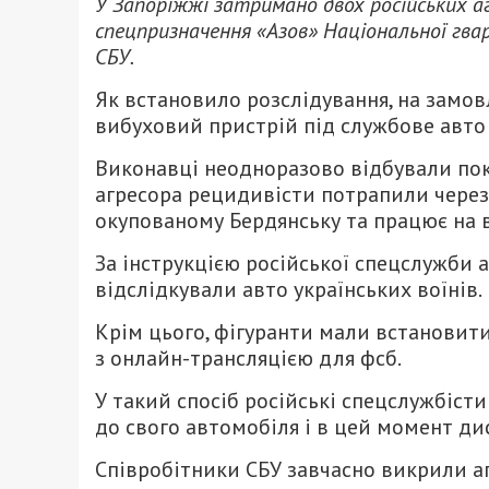
У Запоріжжі затримано двох російських аге
спецпризначення «Азов» Національної гвар
СБУ.
Як встановило розслідування, на замо
вибуховий пристрій під службове авто
Виконавці неодноразово відбували пока
агресора рецидивісти потрапили через
окупованому Бердянську та працює на 
За інструкцією російської спецслужби 
відслідкували авто українських воїнів.
Крім цього, фігуранти мали встановити
з онлайн-трансляцією для фсб.
У такий спосіб російські спецслужбіст
до свого автомобіля і в цей момент ди
Співробітники СБУ завчасно викрили аг