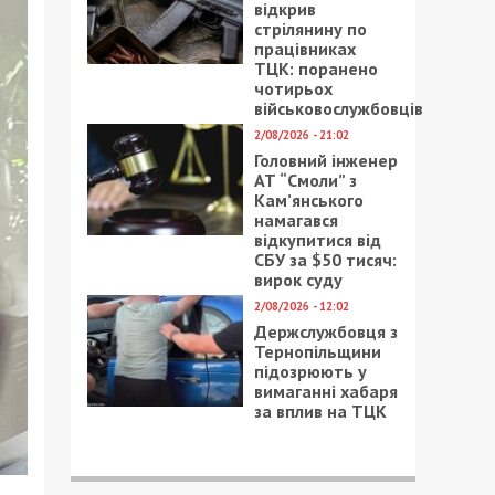
відкрив
стрілянину по
працівниках
ТЦК: поранено
чотирьох
військовослужбовців
2/08/2026 - 21:02
Головний інженер
АТ “Смоли” з
Кам’янського
намагався
відкупитися від
СБУ за $50 тисяч:
вирок суду
2/08/2026 - 12:02
Держслужбовця з
Тернопільщини
підозрюють у
вимаганні хабаря
за вплив на ТЦК