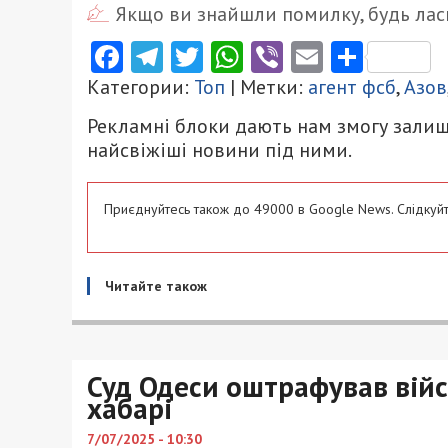
Якщо ви знайшли помилку, будь ласк
Facebook
Telegram
Twitter
WhatsApp
Viber
Email
Поділ
Категории:
Топ
| Метки:
агент фсб
,
Азов
Рекламні блоки дають нам змогу залиш
найсвіжіші новини під ними.
Приєднуйтесь також до 49000 в Google News. Слідкуйт
Читайте також
Суд Одеси оштрафував війс
хабарі
7/07/2025 - 10:30