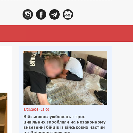
8/08/2026 - 13:00
Військовослужбовець і троє
цивільних заробляли на незаконному
вивезенні бійців із військових частин
на Дніпропетровщині