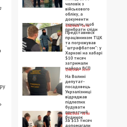
чоловік з
а
військового
обліку, а
документи
знищили, щоб
5/08/2026 - 21:31
прибрати сліди
Представився
працівником ТЦК
та погрожував
“штрафбатом”: у
о
Харкові на хабарі
$10 тисяч
затримали
майора ВСП
5/08/2026 - 10:29
На Волині
депутат-
ру
посадовець
Укрзалізниці
відряджав
підлеглих
»
будувати
приватний
4/08/2026 - 18:00
будинок
За $13 тисяч
допомагали