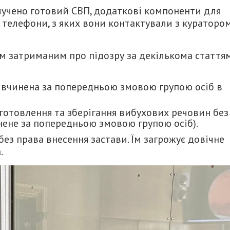
илучено готовий СВП, додаткові компоненти для
 телефони, з яких вони контактували з кураторо
м затриманим про підозру за декількома стаття
ада, вчинена за попередньою змовою групою осіб в
не виготовлення та зберігання вибухових речовин без
нене за попередньою змовою групою осіб).
з права внесення застави. Їм загрожує довічне
.