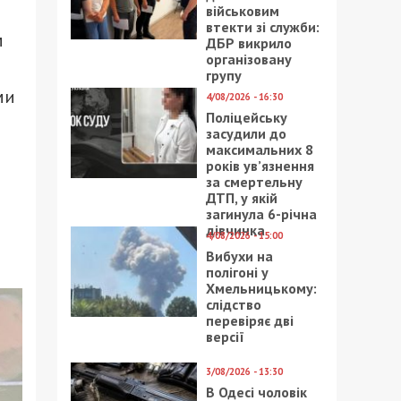
військовим
втекти зі служби:
м
ДБР викрило
організовану
групу
ми
4/08/2026 - 16:30
Поліцейську
засудили до
максимальних 8
років ув’язнення
за смертельну
ДТП, у якій
загинула 6-річна
дівчинка
4/08/2026 - 15:00
Вибухи на
полігоні у
Хмельницькому:
слідство
перевіряє дві
версії
3/08/2026 - 13:30
В Одесі чоловік