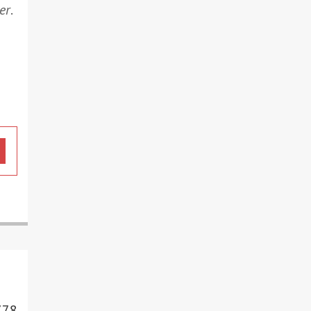
er
.
778