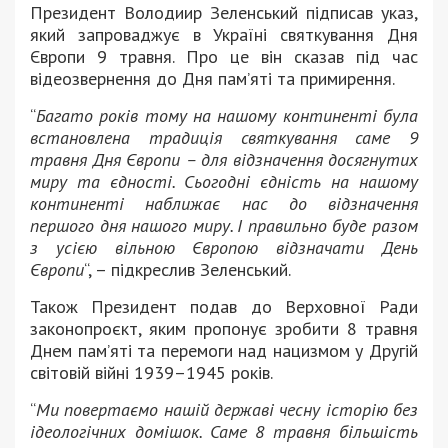
Президент Володиир Зеленський підписав указ,
який запроваджує в Україні святкування Дня
Європи 9 травня. Про це він сказав під час
відеозвернення до Дня памʼяті та примирення.
“
Багато років тому на нашому континенті була
встановлена традиція святкування саме 9
травня Дня Європи – для відзначення досягнутих
миру та єдності. Сьогодні єдність на нашому
континенті наближає нас до відзначення
першого дня нашого миру. І правильно буде разом
з усією вільною Європою відзначати День
Європи
“, – підкреслив Зеленський.
Також Президент подав до Верховної Ради
законопроєкт, яким пропонує зробити 8 травня
Днем памʼяті та перемоги над нацизмом у Другій
світовій війні 1939–1945 років.
“
Ми повертаємо нашій державі чесну історію без
ідеологічних домішок. Саме 8 травня більшість