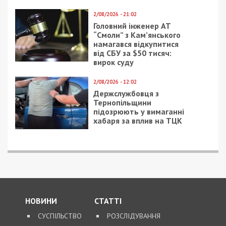
Окупанти атакували
Владимир Зеленский
Нікопольський і
выразил
Синельниківський
соболезнования
райони
родственникам
Дніпропетровщини
погибших в
авиакатастрофе в
Тегеране
26/04/2020 - 22:46
6/02/2020 - 16:30
Коронавирус у всех
Нардеп из Днепра
монахов Лавры: фейк
пострадала в борьбе
или правда
за землю: фото