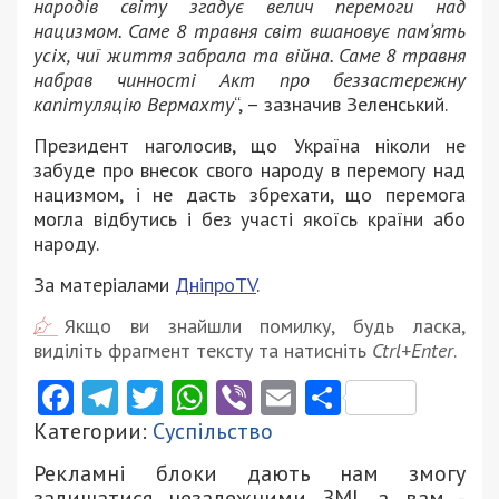
народів світу згадує велич перемоги над
нацизмом. Саме 8 травня світ вшановує памʼять
усіх, чиї життя забрала та війна. Саме 8 травня
набрав чинності Акт про беззастережну
капітуляцію Вермахту
“, – зазначив Зеленський.
Президент наголосив, що Україна ніколи не
забуде про внесок свого народу в перемогу над
нацизмом, і не дасть збрехати, що перемога
могла відбутись і без участі якоїсь країни або
народу.
За матеріалами
ДніпроTV
.
Якщо ви знайшли помилку, будь ласка,
виділіть фрагмент тексту та натисніть
Ctrl+Enter
.
Facebook
Telegram
Twitter
WhatsApp
Viber
Email
Поділити
Категории:
Суспільство
Рекламні блоки дають нам змогу
залишатися незалежними ЗМІ, а вам -