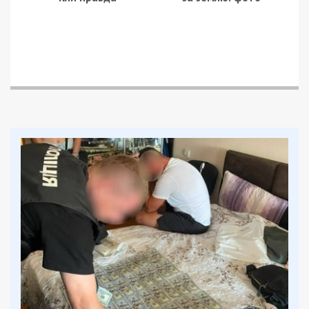
з боку польських перевізників і задовольнити
одну з ключових претензій страйкарів, а саме –
накладання штрафів за відсутність дозволів для
перевезень до України з третіх країн ЄС.
“Наша позиція однозначна: такі перевезення не
підпадають під Угоду між Україною та ЄС про
вантажні перевезення та не є двосторонніми, а
відповідно потребують наявності дозволів.
Наразі ми надіслали лист до Єврокомісії щодо
надання роз’ясненням та на цей час
призупиняємо накладення штрафів.
Окремо підкреслю: з початку цього року
Укртрансбезпека склала лише 4 таких постанови
на польських перевізників”, – зазначив
віцепрем’єр-міністр з відновлення України,
міністр розвитку громад, територій та
інфраструктури Олександр Кубраков.
Таким чином, з 8 травня польські перевізники