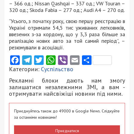
– 366 од.; Nissan Qashqai – 337 од.; VW Touran –
320 од.; Skoda Fabia – 277 од.; Audi A4 – 270 од.
“Усього, з початку року, свою першу реєстрацію в
Україні отримали 54,5 тис уживаних легковиків,
ввезених з-за кордону, що у 3,3 раза більше за
реалізацію нових авто за той самий період”, –
резюмували в асоціації.
Facebook
Telegram
Twitter
WhatsApp
Viber
Email
Поділити
Категории:
Суспільство
Рекламні блоки дають нам змогу
залишатися незалежними ЗМІ, а вам -
отримувати найсвіжіші новини під ними.
Приєднуйтесь також до 49000 в Google News. Слідкуйте
за останніми новинами!
Приєднатися