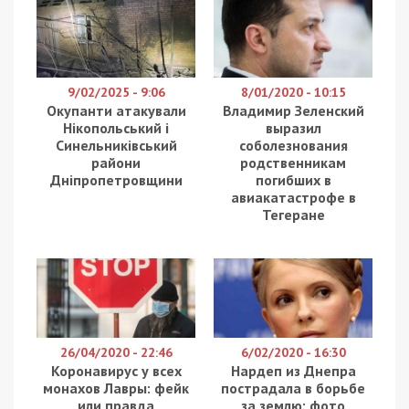
Міністерство розвитку громад, територій та
інфраструктури повідомило про віднайдення
рішення для розблокування пункту “Ягодин-
Дорогуськ”.
Про це міністерство
повідомило
на своїй
Facebook-сторінці, пише “Європейська правда”.
Міністерство ухвалило рішення тимчасово
призупинити вимогу щодо наявності дозволів
для польських перевізників, які здійснюють
перевезення до України з будь-якої країни
Європейського Союзу.
Це рішення покликане вирішити ситуацію із
блокуванням пункту пропуску “Ягодин-Дорогуськ”