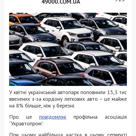
49000.COM.UA
У квітні український автопарк поповнили 15,3 тис
ввезених з-за кордону легкових авто – це майже
на 8% більше, ніж у березні.
Про це
повідомляє
профільна асоціація
“Укравтопром”.
При цьому найбільша частка в цьому сегменті