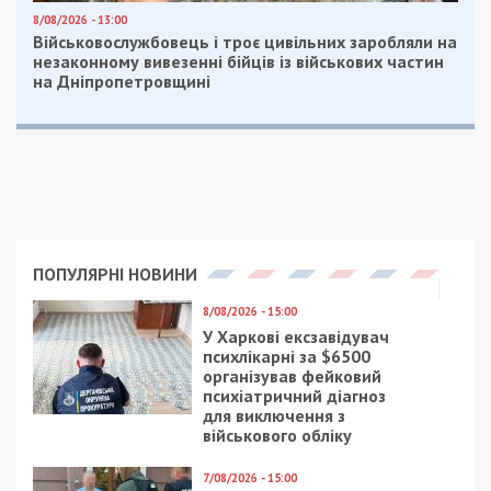
зможуть виконувати перевезення з будь-якої
країни Євросоюзу до України без відповідних
дозволів та вимог щодо екологічних стандартів
транспортних засобів.
За словами заступника міністра Сергія Деркача,
зараз понад 5 тисяч вантажівок не можуть
перетнути найбільший пункт пропуску на кордоні
з Польщею.
“Розподілити вантажопотік в умовах обмеженої
пропускної здатності та блокади морських
портів неможливо. Ми вдячні нашим польським
друзям за постійну підтримку у протистоянні із
агресором та розраховуємо на подальший діалог
для розблокування кордону. Ми зробили перший
крок, чекаємо на крок назустріч”, – підкреслив
Деркач.
Міністерство нагадало, що відповідно до Угоди
між Україною та Європейським Союзом про
вантажні перевезення двосторонні та транзитні