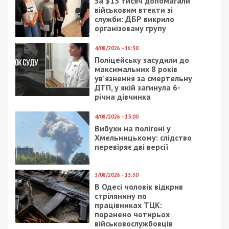
Предыдущая статья:
«Кікімори» та сітки для ЗСУ: волонтери
плетуть маскування для наших воїнів
Следующая статья:
У квітні українці придбали найбільшу в
цьому році кількість вживаних іномарок –
асоціація
СУСПІЛЬСТВО
9/02/2025 - 9:06
8/01/2020 - 10:15