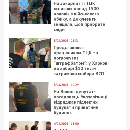
перевезення не підпадають під вимогу
отримання дозволів.
Facebook
Telegram
Twitter
WhatsApp
Viber
Email
Поділити
Категории:
Суспільство
Рекламні блоки дають нам змогу
залишатися незалежними ЗМІ, а вам -
отримувати найсвіжіші новини під ними.
Приєднуйтесь також до 49000 в Google News. Слідкуйте
за останніми новинами!
Приєднатися
Читайте також