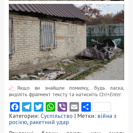
Якщо ви знайшли помилку, будь ласка,
виділіть фрагмент тексту та натисніть
Ctrl+Enter
.
Facebook
Telegram
Twitter
WhatsApp
Viber
Email
Поділити
Категории:
Суспільство
| Метки:
війна з
росією
,
ракетний удар