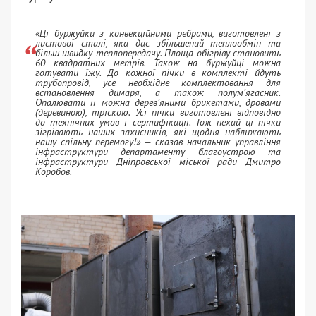
«Ці буржуйки з конвекційними ребрами, виготовлені з
листової сталі, яка дає збільшений теплообмін та
більш швидку теплопередачу. Площа обігріву становить
60 квадратних метрів. Також на буржуйці можна
готувати їжу. До кожної пічки в комплекті йдуть
трубопровід, усе необхідне комплектовання для
встановлення димаря, а також полум’ягасник.
Опалювати її можна дерев’яними брикетами, дровами
(деревиною), тріскою. Усі пічки виготовлені відповідно
до технічних умов і сертифікації. Тож нехай ці пічки
зігрівають наших захисників, які щодня наближають
нашу спільну перемогу!» — сказав начальник управління
інфраструктури департаменту благоустрою та
інфраструктури Дніпровської міської ради Дмитро
Коробов.