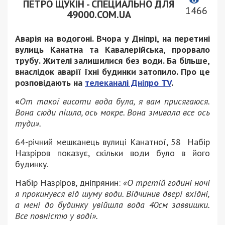
ПЕТРО ЩУКІН - СПЕЦИАЛЬНО ДЛЯ
1466
49000.COM.UA
Аварія на водогоні. Вчора у Дніпрі, на перетині
вулиць Канатна та Кавалерійська, прорвало
трубу. Жителі залишилися без води. Ба більше,
внаслідок аварії їхні будинки затопило. Про це
розповідають на
телеканалі Дніпро TV
.
«
От такої висоти вода була, я вам присягаюся.
Вона сюди пішла, ось мокре. Вона змивала все ось
туди».
64-річний мешканець вулиці Канатної, 58 Набір
Назріров показує, скільки води було в його
будинку.
Набір Назріров, дніпрянин:
«О третій годині ночі
я прокинувся від шуму води. Відчинив двері вхідні,
а мені до будинку увійшла вода 40см заввишки.
Все повністю у воді».