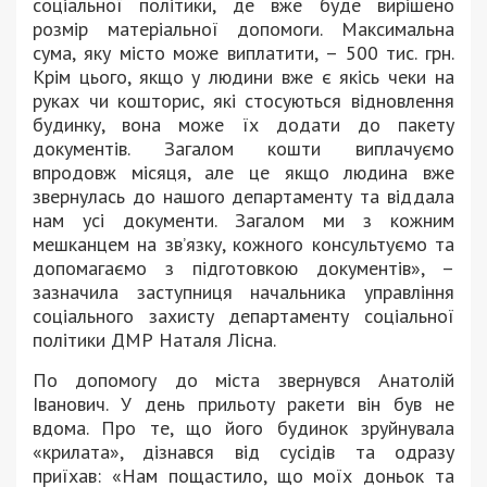
соціальної політики, де вже буде вирішено
розмір матеріальної допомоги. Максимальна
сума, яку місто може виплатити, – 500 тис. грн.
Крім цього, якщо у людини вже є якісь чеки на
руках чи кошторис, які стосуються відновлення
будинку, вона може їх додати до пакету
документів. Загалом кошти виплачуємо
впродовж місяця, але це якщо людина вже
звернулась до нашого департаменту та віддала
нам усі документи. Загалом ми з кожним
мешканцем на зв’язку, кожного консультуємо та
допомагаємо з підготовкою документів», –
зазначила заступниця начальника управління
соціального захисту департаменту соціальної
політики ДМР Наталя Лісна.
По допомогу до міста звернувся Анатолій
Іванович. У день прильоту ракети він був не
вдома. Про те, що його будинок зруйнувала
«крилата», дізнався від сусідів та одразу
приїхав: «Нам пощастило, що моїх доньок та