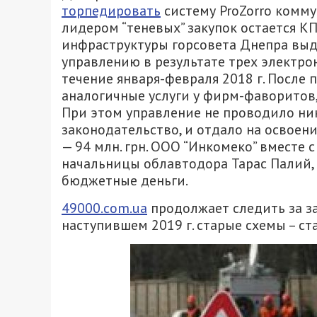
торпедировать
систему ProZorro комм
лидером “теневых” закупок остается КП 
инфраструктуры горсовета Днепра выд
управлению в результате трех электр
течение января-февраля 2018 г. После
аналогичные услуги у фирм-фаворитов
При этом управление не проводило ни
законодательство, и отдало на освоен
— 94 млн. грн. ООО “Инкомеко” вместе 
начальницы облавтодора Тарас Палий,
бюджетные деньги.
49000.com.ua
продолжает следить за за
наступившем 2019 г. старые схемы – ст