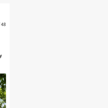
748
у