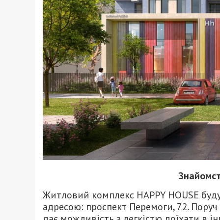
Знайомст
Житловий комплекс HAPPY HOUSE будує
адресою: проспект Перемоги, 72. Поруч
дає можливість з легкістю доїхати в і