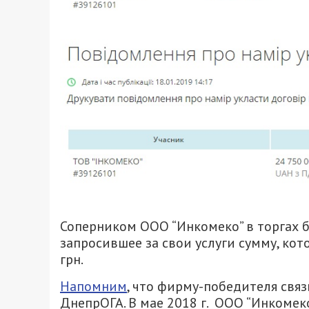
Соперником ООО “Инкомеко” в торгах б
запросившее за свои услуги сумму, кот
грн.
Напомним
, что фирму-победителя свя
ДнепрОГА. В мае 2018 г. ООО “Инкомек