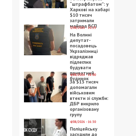
“штрафбатом”: у
Харкові на хабарі
$10 тисяч
затримали
майора ВСП
5/08/2026 - 10:29
На Волині
депутат-
посадовець
Укрзалізниці
відряджав
підлеглих
будувати
приватний
4/08/2026 - 18:00
будинок
За $13 тисяч
допомагали
військовим
втекти зі служби:
ДБР викрило
організовану
групу
4/08/2026 - 16:30
Поліцейську
засудили до