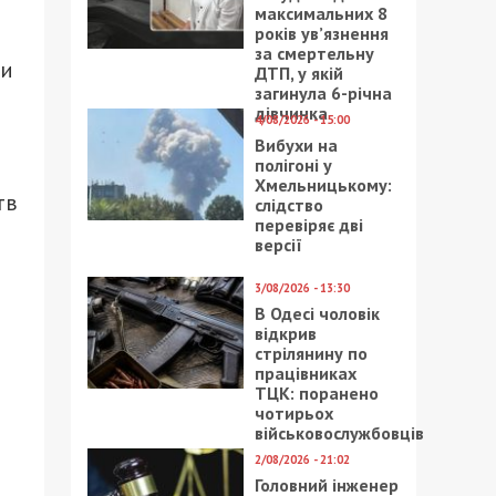
максимальних 8
років ув’язнення
за смертельну
ли
ДТП, у якій
загинула 6-річна
дівчинка
4/08/2026 - 15:00
Вибухи на
полігоні у
Хмельницькому:
тв
слідство
перевіряє дві
версії
3/08/2026 - 13:30
В Одесі чоловік
відкрив
стрілянину по
працівниках
ТЦК: поранено
чотирьох
військовослужбовців
2/08/2026 - 21:02
Головний інженер