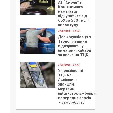
АТ “Смоли” з
Кам’янського
намагався
відкупитися від
СБУ за $50 тисяч:
вирок суду
2/08/2026 - 12:02
Держслужбовця з
Тернопільщини
підозрюють у
вимаганні хабаря
за вплив на ТЦК
1/08/2026 - 17:47
У приміщенні
ТЦК на
Львівщині
знайшли
мертвим
військовослужбовця:
попередня версія
– самогубство