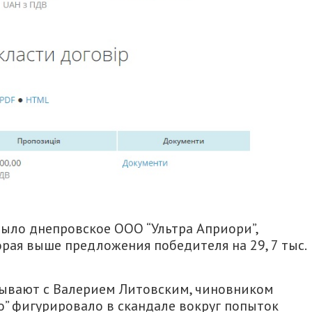
ыло днепровское ООО “Ультра Априори”,
орая выше предложения победителя на 29, 7 тыс.
зывают с Валерием Литовским, чиновником
о” фигурировало в скандале вокруг попыток