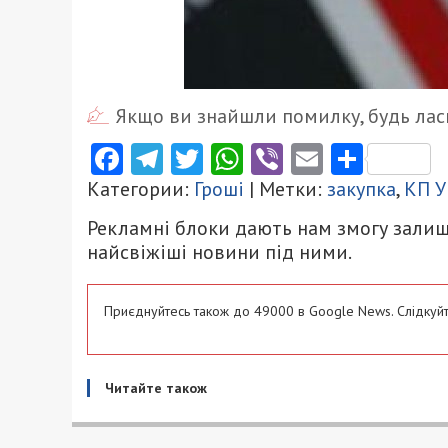
Якщо ви знайшли помилку, будь ласк
Facebook
Telegram
Twitter
WhatsApp
Viber
Email
Поділ
Категории:
Гроші
| Метки:
закупка
,
КП У
Рекламні блоки дають нам змогу залиш
найсвіжіші новини під ними.
Приєднуйтесь також до 49000 в Google News. Слідкуйт
Читайте також