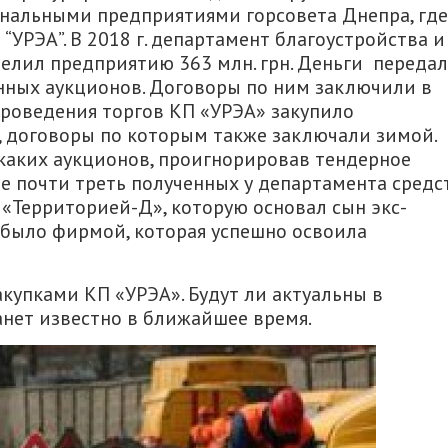
унальными предприятиями горсовета Днепра, где
“УРЭА”. В 2018 г. департамент благоустройства и
елил предприятию 363 млн. грн. Деньги переда
онных аукционов. Договоры по ним заключили в
 проведения торгов КП «УРЭА» закупило
, договоры по которым также заключали зимой.
каких аукционов, проигнорировав тендерное
ие почти треть полученных у департамента средс
с «Территорией-Д», которую основал сын экс-
 было фирмой, которая успешно освоила
купками КП «УРЭА». Будут ли актуальны в
анет известно в ближайшее время.