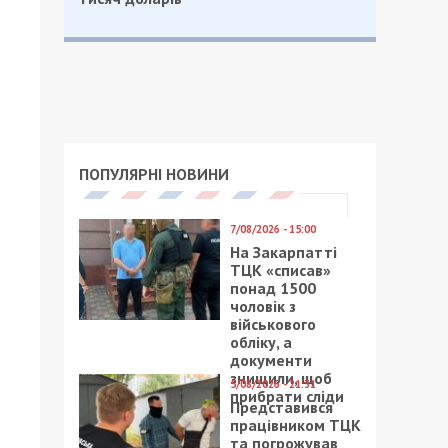
ПОПУЛЯРНІ НОВИНИ
7/08/2026 - 15:00
На Закарпатті
ТЦК «списав»
понад 1500
чоловік з
військового
обліку, а
документи
знищили, щоб
5/08/2026 - 21:31
прибрати сліди
Представився
працівником ТЦК
та погрожував