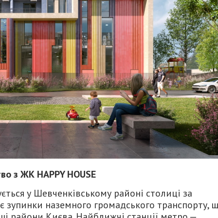
во з ЖК HAPPY HOUSE
ться у Шевченківському районі столиці за
 є зупинки наземного громадського транспорту, 
нші райони Києва. Найближчі станції метро —