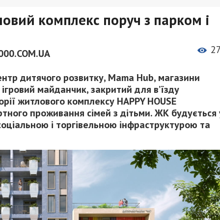
овий комплекс поруч з парком і
2
000.COM.UA
нтр дитячого розвитку, Mama Hub, магазини
, ігровий майданчик, закритий для в’їзду
торії житлового комплексу HAPPY HOUSE
тного проживання сімей з дітьми. ЖК будується 
соціальною і торгівельною інфраструктурою та