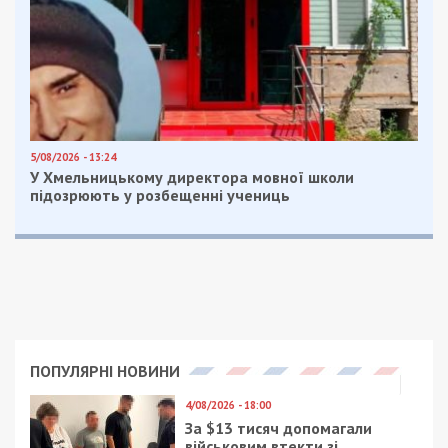
очевидний факт і це дуже дратує росію, дуже
дратує путіна та все його керівництво.
Але ми бачимо заходи у відповідь, які вживає
терористична держава. Вони мобілізують багато
людей, вони зараз їх готують на базах.
Незважаючи на те, що в соцмережах пишуть про
те, що багатьох відправляють одразу на фронт,
але це лише частина. А більшість вони готують
на базах. І ці люди прийдуть на фронт до кінця
жовтня – до середини листопада. Ось тоді ми
маємо подивитися, чи буде якась зміна і чи
зможуть вони таким чином переламати нашу
ініціативу.
Я вірю, що ні, бо все одно за місяць-півтора
невмотивованих людей неможливо підготувати.
Проте для об’єктивності треба дивитися і
зважувати факти, коли вони вже відбудуться.
Тому сподіватимемося, що це не вплине на