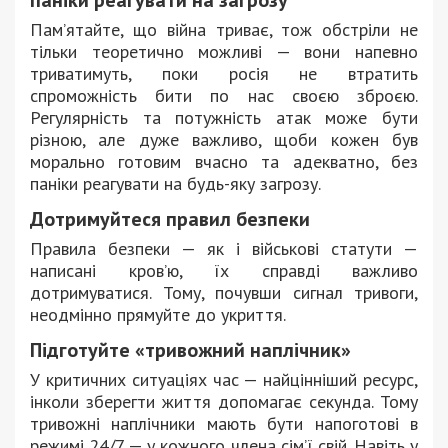
паніки реагувати на загрозу
Пам’ятайте, що війна триває, тож обстріли не
тільки теоретично можливі — вони напевно
триватимуть, поки росія не втратить
спроможність бити по нас своєю зброєю.
Регулярність та потужність атак може бути
різною, але дуже важливо, щоби кожен був
морально готовим вчасно та адекватно, без
паніки реагувати на будь-яку загрозу.
Дотримуйтеся правил безпеки
Правила безпеки — як і військові статути —
написані кров’ю, їх справді важливо
дотримуватися. Тому, почувши сигнал тривоги,
неодмінно прямуйте до укриття.
Підготуйте «тривожний наплічник»
У критичних ситуаціях час — найцінніший ресурс,
інколи зберегти життя допомагає секунда. Тому
тривожні наплічники мають бути напоготові в
режимі 24/7 — у кожного члена сім’ї свій. Навіть у