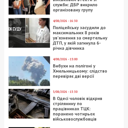
перебіг подій, на переломну ситуацію у бік
України над росією, і я вірю, що наші ЗСУ
зможуть і надалі зберігати ініціативу та
перемогти зрештою окупантів.
Мешканці Дніпра, які постраждали
внаслідок ракетного удару 29 вересня
отримали допомогу
Геннадій Корбан висловив глибоку
повагу захисникам та захисницям