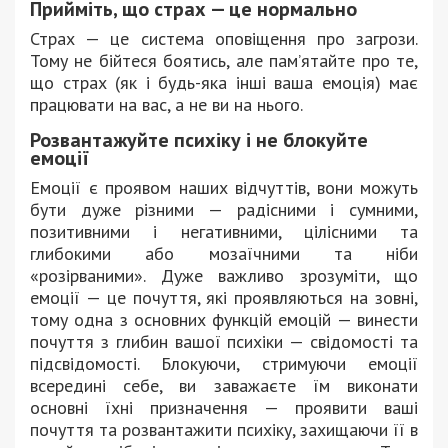
Прийміть, що страх — це нормально
Страх — це система оповіщення про загрози.
Тому не бійтеся боятись, але пам’ятайте про те,
що страх (як і будь-яка інші ваша емоція) має
працювати на вас, а не ви на нього.
Розвантажуйте психіку і не блокуйте
емоції
Емоції є проявом наших відчуттів, вони можуть
бути дуже різними — радісними і сумними,
позитивними і негативними, цілісними та
глибокими або мозаїчними та ніби
«розірваними». Дуже важливо зрозуміти, що
емоції — це почуття, які проявляються на зовні,
тому одна з основних функцій емоцій — винести
почуття з глибин вашої психіки — свідомості та
підсвідомості. Блокуючи, стримуючи емоції
всередині себе, ви заважаєте їм виконати
основні їхні призначення — проявити ваші
почуття та розвантажити психіку, захищаючи її в