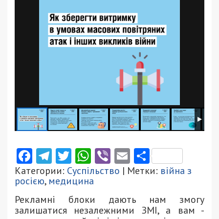
Facebook
Telegram
Twitter
WhatsApp
Viber
Email
Поділити
Категории:
Суспільство
| Метки:
війна з
росією
,
медицина
Рекламні блоки дають нам змогу
залишатися незалежними ЗМІ, а вам -