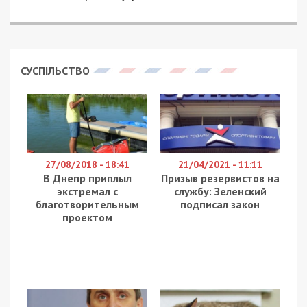
Війна проти російських окупантів дуже мінлива.
На даному етапі відбувається чергове
загостреня з ракетними обстрілами і ударами
безпілотників. Про те, що треба знати українцям
на даному етапі, щоб максимально допомогти
нашим військовим з тилу розповів керівник штабу
оборони Дніпра Геннадій Корбан в ефірі
телеканалу ДніпроTV
.
– Окрім загроз ядерною зброєю, відправлення
на фронт «чмобиків» без мінімальної
підготовки, варварської руйнації нашої
інфраструктури, останніми тижнями ворог
«відзначився» ще й засилкою зіркових
«парламентарів», від Папи Римського до Ілона
Маска, які закликають до термінових
переговорів та поступок із боку України. З
іншого боку, на Рамштайні-6 нам начебто
обіцяють закрити небо. У зв’язку з цим, як
загалом Ви бачите ситуацію на війні? На кого