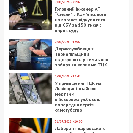
України
Facebook
Telegram
Twitter
WhatsApp
Viber
Email
Поділити
Категории:
Головне за день
,
Суспільство
|
Метки:
війна з росією
,
Корбан
Рекламні блоки дають нам змогу
залишатися незалежними ЗМІ, а вам -
отримувати найсвіжіші новини під ними.
Приєднуйтесь також до 49000 в Google News. Слідкуйте
за останніми новинами!
Приєднатися
Читайте також