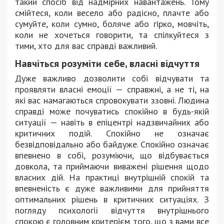
такий спосіб від надмірних навантажень. Тому
смійтеся, коли весело або радісно, плачте або
сумуйте, коли сумно, боляче або гірко, мовчіть,
коли не хочеться говорити, та спілкуйтеся з
тими, хто для вас справді важливий.
Навчіться розуміти себе, власні відчуття
Дуже важливо дозволити собі відчувати та
проявляти власні емоції — справжні, а не ті, на
які вас намагаються спровокувати ззовні. Людина
справді може почуватись спокійно в будь-якій
ситуації — навіть в епіцентрі надзвичайних або
критичних подій. Спокійно не означає
безвідповідально або байдуже. Спокійно означає
впевнено в собі, розуміючи, що відбувається
довкола, та приймаючи виважені рішення щодо
власних дій. На практиці внутрішній спокій та
впевненість є дуже важливими для прийняття
оптимальних рішень в критичних ситуаціях. З
погляду психології відчуття внутрішнього
спокою є головним критерієм того, що з вами все