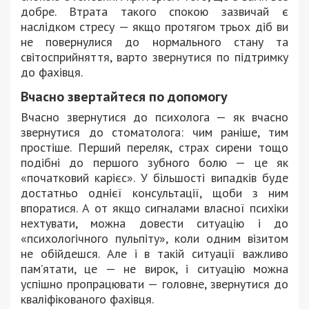
добре. Втрата такого спокою зазвичай є
наслідком стресу — якщо протягом трьох діб ви
не повернулися до нормального стану та
світосприйняття, варто звернутися по підтримку
до фахівця.
Вчасно звертайтеся по допомогу
Вчасно звернутися до психолога — як вчасно
звернутися до стоматолога: чим раніше, тим
простіше. Перший переляк, страх сирени тощо
подібні до першого зубного болю — це як
«початковий карієс». У більшості випадків буде
достатньо однієї консультації, щоби з ним
впоратися. А от якщо сигналами власної психіки
нехтувати, можна довести ситуацію і до
«психологічного пульпіту», коли одним візитом
не обійдешся. Але і в такій ситуації важливо
пам’ятати, це — не вирок, і ситуацію можна
успішно пропрацювати — головне, звернутися до
кваліфікованого фахівця.