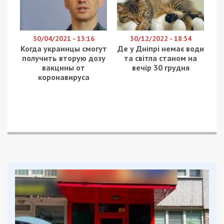
працює час прямо зараз, за ​​ким ініціатива, чи
відбувся довгоочікуваний перелом?
– Дивіться, я особисто мало звертаю уваги на
всіх цих миролюбців, які намагаються розповісти,
чий Крим чи хто кому що має віддати. Я взагалі
не звертаю уваги на них і навіть не коментую, це
мені не цікаво. Ці люди не живуть в Україні,
ніколи не були в Україні, тому їхні коментарі
просто нікчемні у цьому випадку. Нехай вони
коментують щодо своїх країн, якщо, не дай
Боже, у них станеться така трагедія.
Те, що стосується ваги, як Ви кажете, на чиєму
боці ініціатива – я думаю, що потрібно почекати
ще місяць для того, щоб зробити остаточний
висновок, на чиєму боці ініціатива. Говорю про це
відверто, чому – тому що в принципі з літа, з
кінця літа ініціатива за Україною, і Україна
успішно звільняє території та вже звільнила
багато територій та населених пунктів. Це