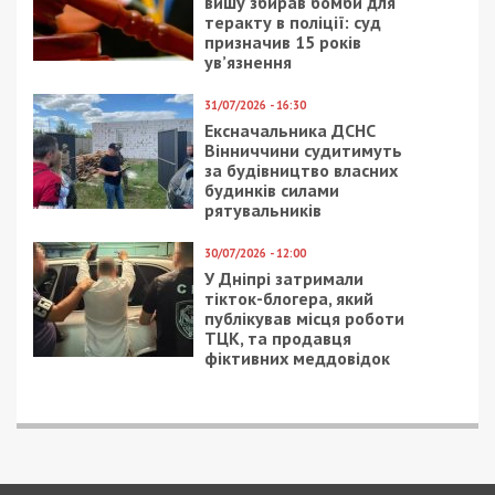
Предыдущая статья:
Пересадка шкіри: у дніпровській лікарні
надають мікрохірургічну допомогу
захисникам
Следующая статья:
Як зберегти витримку в умовах масових
повітряних атак та інших воєнних
викликів
СУСПІЛЬСТВО
27/08/2018 - 18:41
21/04/2021 - 11:11
В Днепр приплыл
Призыв резервистов на