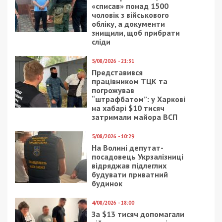
Генерація електроенергії зростає:
Дніпровські комунальники доповіли про
ситуацію в місті станом на 18:00
Следующая статья:
Ситуація зі світлом у Дніпрі на 6:00 16
лютого
СУСПІЛЬСТВО
1/08/2021 - 18:00
10/05/2017 - 11:52
В Днепре показали,
Горожане требуют
что осталось от
снести киоски в
одного из самых
центре Днепра