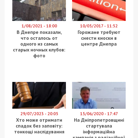
Голова Мінцифри Михайло Федоров, коментуючи
обшуки в IT-компанії MacPaw та вдома у її
засновника, заявив, що “йому соромно” і що “не
можна зупиняти роботу компанії через ділянку
землі”.
Про це Федоров
написав
у Telegram.
“Мені соромно, що деякі представники
правоохоронних органів забігають в офіс та
додому до власника топ-продуктової компанії
України. Ця компанія створила кілька успішних
продуктів для девайсів Apple. Ними
користуються більше 30 млн людей по всьому
світу.