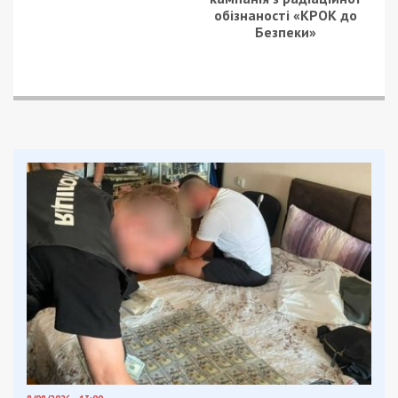
Звичайно, суд повинен встановити винуватість.
Але ми живемо в цивілізованому столітті. За
цифровою економікою майбутнє. Не можна
зупиняти роботу компанії через ділянку землі.
Враховуючи те, що, за словами власника, він був
готовий надати всі матеріали до розгляду
справи”, – заявив міністр.
За його словами, подібні підходи вбивають будь-
який інвестклімат країни, тим паче під час
повномасштабної війни.
“Ми розібралися в процедурних деталях цієї
справи. І впевнений, що правоохоронні органи
приймуть всі необхідні управлінські рішення.
Разом з Дія.City ми планували приймати новий
закон про “Маски Шоу Стоп”. Сьогоднішній кейс
довів – закон потрібен терміново. Щоб “деякі” не
наступали на одні і ті ж граблі”, – резюмував він.