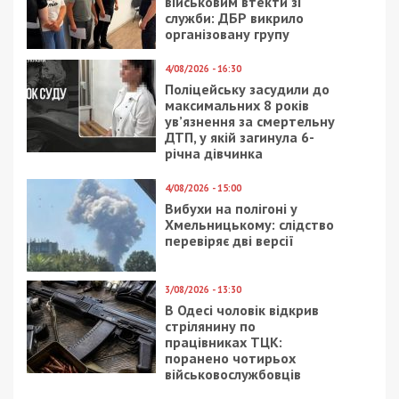
старых ночных клубов:
фото
29/07/2023 - 20:05
15/06/2020 - 17:47
Хто може отримати
На Дніпропетровщині
спадок без заповіту:
стартувала
тонкощі наслідування
інформаційна
кампанія з радіаційної
обізнаності «КРОК до
Безпеки»