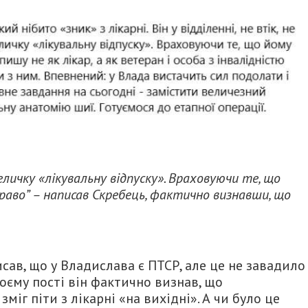
личку «лікувальну відпуску». Враховуючи те, що
раво” – написав Скребець, фактично визнавши, що
ав, що у Владислава є ПТСР, але це не завадило
воєму пості він фактично визнав, що
іг піти з лікарні «на вихідні». А чи було це