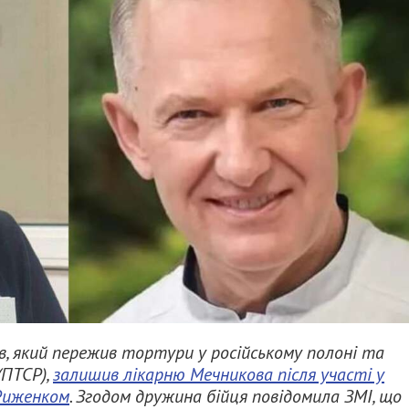
, який пережив тортури у російському полоні та
ПТСР),
залишив лікарню Мечникова після участі у
 Риженком
. Згодом дружина бійця повідомила ЗМІ, що