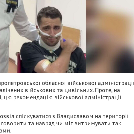
ропетровської обласної військової адміністраці
алічених військових та цивільних. Проте, на
і, цю рекомендацію військової адміністрації
звіл спілкуватися з Владиславом на території
іг говорити та навряд чи міг витримувати такі
вми.