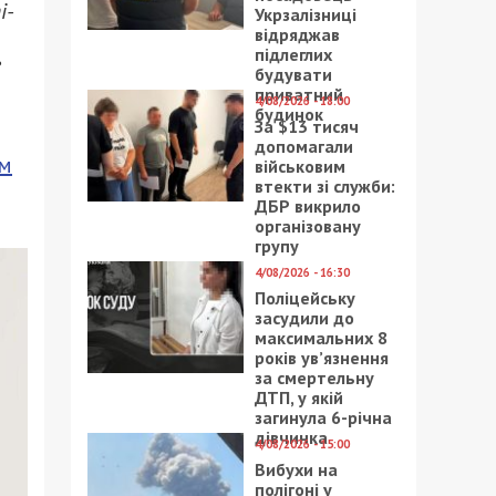
і-
Укрзалізниці
відряджав
підлеглих
е
будувати
приватний
4/08/2026 - 18:00
будинок
За $13 тисяч
допомагали
ом
військовим
втекти зі служби:
ДБР викрило
організовану
групу
4/08/2026 - 16:30
Поліцейську
засудили до
максимальних 8
років ув’язнення
за смертельну
ДТП, у якій
загинула 6-річна
дівчинка
4/08/2026 - 15:00
Вибухи на
полігоні у