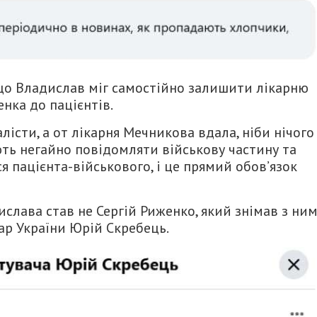
що Владислав міг самостійно залишити лікарню
нка до пацієнтів.
істи, а от лікарня Мечникова вдала, ніби нічого
ть негайно повідомляти військову частину та
я пацієнта-військового, і це прямий обов’язок
слава став не Сергій Риженко, який знімав з ни
кар України Юрій Скребець.