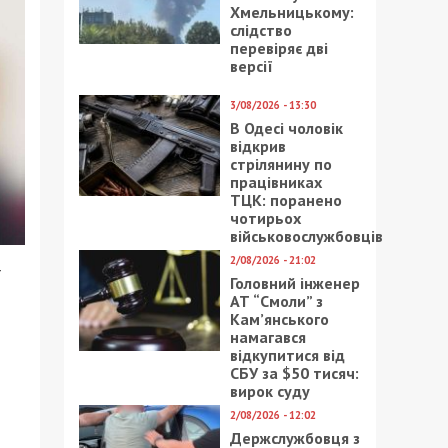
Хмельницькому:
слідство
перевіряє дві
версії
3/08/2026 - 13:30
В Одесі чоловік
відкрив
стрілянину по
працівниках
ТЦК: поранено
чотирьох
військовослужбовців
2/08/2026 - 21:02
ї
Головний інженер
АТ “Смоли” з
Кам’янського
намагався
відкупитися від
СБУ за $50 тисяч:
вирок суду
2/08/2026 - 12:02
Держслужбовця з