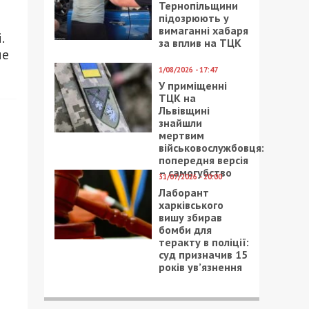
Тернопільщини
підозрюють у
вимаганні хабаря
.
за вплив на ТЦК
ме
1/08/2026 - 17:47
У приміщенні
ТЦК на
Львівщині
знайшли
мертвим
військовослужбовця:
попередня версія
– самогубство
31/07/2026 - 20:00
Лаборант
харківського
вишу збирав
бомби для
теракту в поліції:
суд призначив 15
років ув’язнення