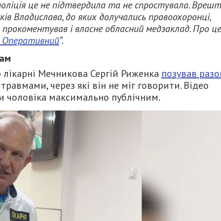
 поліція це не підтвердила та не спростувала. Врешт
ків Владислава, до яких долучались правоохоронці,
 прокоментував і власне обласний медзаклад. Про ц
о Оперативний
“.
бам
 лікарні Мечникова Сергій Риженка
позував раз
равмами, через які він не міг говорити. Відео
и чоловіка максимально публічним.