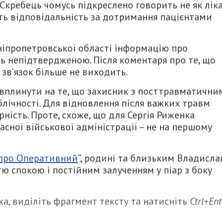
 Скребець чомусь підкреслено говорить не як ліка
жить відповідальність за дотримання пацієнтами
Дніпропетровської області інформацію про
ь непідтвердженою. Після коментаря про те, що
зв’язок більше не виходить.
 вплинути на те, що захисник з посттравматични
лічності. Для відновлення після важких травм
рність. Проте, схоже, що для Сергія Риженка
асної військової адміністрації – не на першому
про Оперативний
”, родині та близьким Владисла
тю спокою і постійним залученням у піар з боку
а, виділіть фрагмент тексту та натисніть
Ctrl+Ent