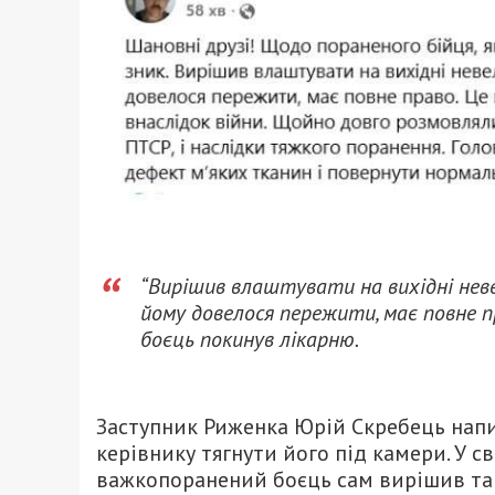
“Вирішив влаштувати на вихідні неве
йому довелося пережити, має повне п
боєць покинув лікарню.
Заступник Риженка Юрій Скребець напис
керівнику тягнути його під камери. У с
важкопоранений боєць сам вирішив та зм