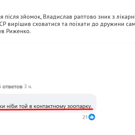
я після зйомок, Владислав раптово зник з лікарні
ТСР вирішив сховатися та поїхати до дружини са
нув Риженко.