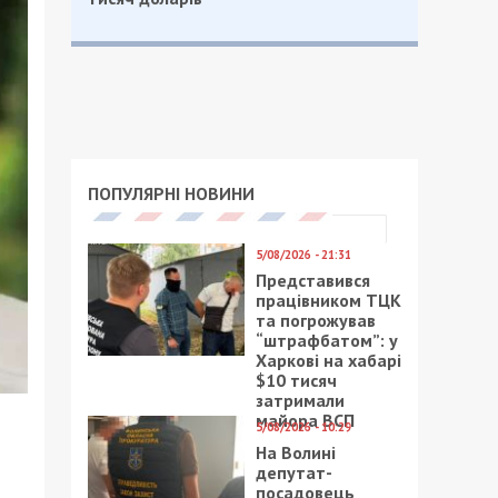
ПОПУЛЯРНІ НОВИНИ
5/08/2026 - 21:31
Представився
працівником ТЦК
та погрожував
“штрафбатом”: у
Харкові на хабарі
$10 тисяч
затримали
майора ВСП
5/08/2026 - 10:29
На Волині
депутат-
посадовець