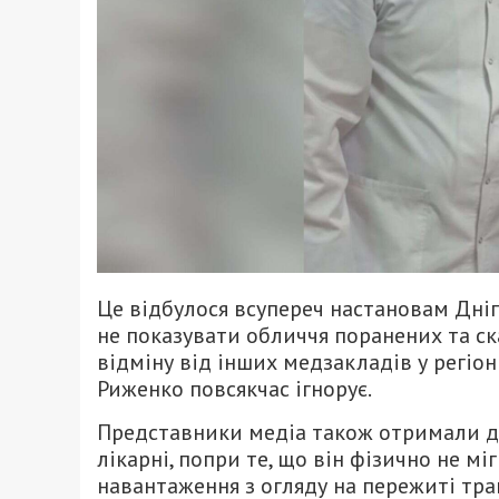
Це відбулося всупереч настановам Дніп
не показувати обличчя поранених та ск
відміну від інших медзакладів у регіон
Риженко повсякчас ігнорує.
Представники медіа також отримали до
лікарні, попри те, що він фізично не м
навантаження з огляду на пережиті тра