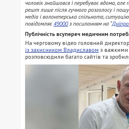
чоловік знайшовся і перебуває вдома, але
решт лише після гучного розголосу і пошу
медіа і волонтерська спільнота, ситуацію
повідомляє
49000
з посиланням на “
Дніпр
Публічність всупереч медичним потре
На черговому відео головний директор
із захисником Владиславом
з важкими т
розповсюдили багато сайтів та зробил