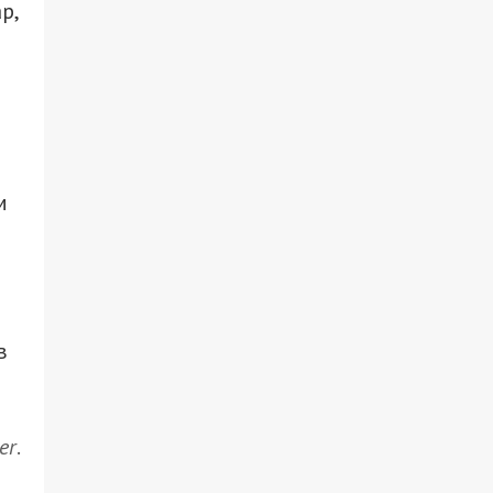
р,
м
в
er
.