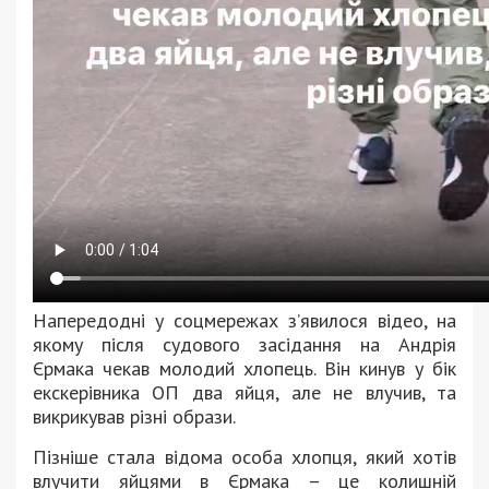
Напередодні у соцмережах з’явилося відео, на
якому після судового засідання на Андрія
Єрмака чекав молодий хлопець. Він кинув у бік
екскерівника ОП два яйця, але не влучив, та
викрикував різні образи.
Пізніше стала відома особа хлопця, який хотів
влучити яйцями в Єрмака – це колишній