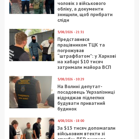
25/01/2023 - 12:00
27/06/2019 - 15:46
Дніпровські медики
Какие аттракционы
розповіли, скільки
исчезнут из парка
дітей народилося 24
Глобы в Днепре?
січня
6/03/2026 - 8:25
15/09/2018 - 14:54
Ворог атакував три
В Днепре после
райони
рассмотрения петиции
Дніпропетровщини
депутаты обратились
РСЗВ “Ураган”, БпЛА та
к Кабмину
артилерією: є