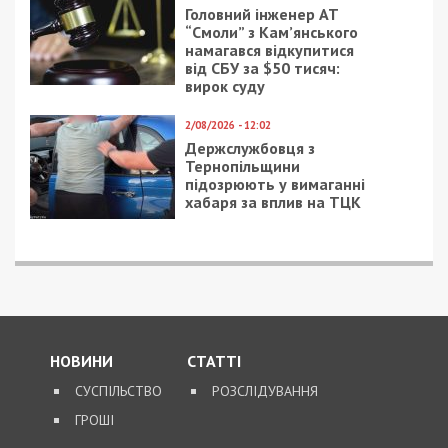
незаконному вивезенні бійців із військових частин
на Дніпропетровщині
ПОПУЛЯРНІ НОВИНИ
8/08/2026 - 15:00
У Харкові ексзавідувач
психлікарні за $6500
організував фейковий
психіатричний діагноз
для виключення з
військового обліку
7/08/2026 - 15:00
На Закарпатті ТЦК
«списав» понад 1500