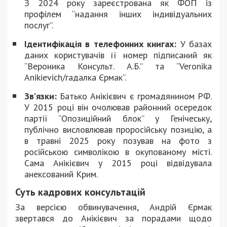
З 2024 року зареєстрована як ФОП із
профілем “надання інших індивідуальних
послуг”.
Ідентифікація в телефонних книгах:
У базах
даних користувачів її номер підписаний як
“Вероника Консульт. А.Б.” та “Veronika
Anikievich/гадалка Єрмак”.
Зв’язки:
Батько Анікієвич є громадянином РФ.
У 2015 році він очолював районний осередок
партії “Опозиційний блок” у Генічеську,
публічно висловлював проросійську позицію, а
в травні 2025 року позував на фото з
російською символікою в окупованому місті.
Сама Анікієвич у 2015 році відвідувала
анексований Крим.
Суть кадрових консультацій
За версією обвинувачення, Андрій Єрмак
звертався до Анікієвич за порадами щодо