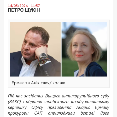
14/05/2026 - 11:57
ПЕТРО ЩУКІН
Єрмак та Анікієвич/ колаж
Під час засідання Вищого антикорупційного суду
(ВАКС) з обрання запобіжного заходу колишньому
керівнику Офісу президента Андрію Єрмаку
прокурори САП оприлюднили деталі його