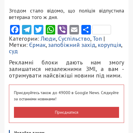
Згодом стало відомо, що поліція відпустила
ветерана того ж дня.
Facebook
Telegram
Twitter
WhatsApp
Viber
Email
Поділити
Категории:
Люди
,
Суспільство
,
Топ
|
Метки:
Єрмак
,
запобіжний захід
,
корупція
,
суд
Рекламні блоки дають нам змогу
залишатися незалежними ЗМІ, а вам -
отримувати найсвіжіші новини під ними.
Приєднуйтесь також до 49000 в Google News. Слідкуйте
за останніми новинами!
Приєднатися
Читайте також