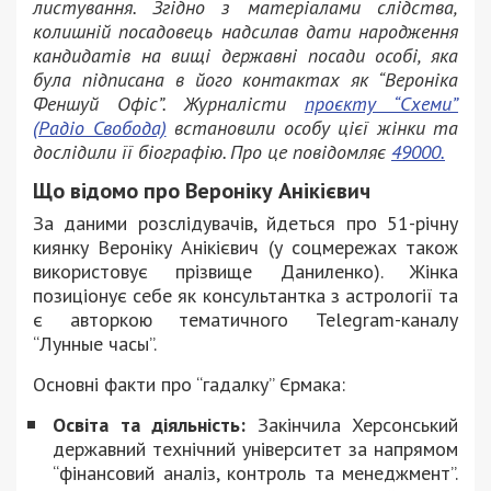
листування. Згідно з матеріалами слідства,
колишній посадовець надсилав дати народження
кандидатів на вищі державні посади особі, яка
була підписана в його контактах як “Вероніка
Феншуй Офіс”. Журналісти
проєкту “Схеми”
(Радіо Свобода)
встановили особу цієї жінки та
дослідили її біографію. Про це повідомляє
49000.
Що відомо про Вероніку Анікієвич
За даними розслідувачів, йдеться про 51-річну
киянку Вероніку Анікієвич (у соцмережах також
використовує прізвище Даниленко). Жінка
позиціонує себе як консультантка з астрології та
є авторкою тематичного Telegram-каналу
“Лунные часы”.
Основні факти про “гадалку” Єрмака:
Освіта та діяльність:
Закінчила Херсонський
державний технічний університет за напрямом
“фінансовий аналіз, контроль та менеджмент”.