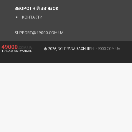
чоловік з військового
обліку, а документи
знищили, щоб прибрати
сліди
5/08/2026 - 21:31
Представився
працівником ТЦК та
погрожував
“штрафбатом”: у Харкові
на хабарі $10 тисяч
затримали майора ВСП
5/08/2026 - 10:29
На Волині депутат-
посадовець Укрзалізниці
відряджав підлеглих
будувати приватний
будинок
4/08/2026 - 18:00
За $13 тисяч допомагали
військовим втекти зі
служби: ДБР викрило