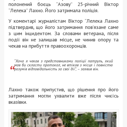
полонений боєць “Азову” 25-річний Віктор
“Лелека” Лахно. Його затримала поліція.
У коментарі журналістам Віктор “Лелека Лахно
підтвердив, що його затримання пов’язане саме
з цим інцидентом. За словами ветерана, після
події він не залишав місце, не чинив опору та
чекав на прибуття правоохоронців.
“Хоча я чекав з представниками поліції патруль, який
мав би скласти протокол, не втікав з місця і повністю
розумів відповідальність за свої дії”, – заявив він.
Лахно також припустив, що рішення про його
затримання могли ухвалити вже після чиєїсь
вказівки.