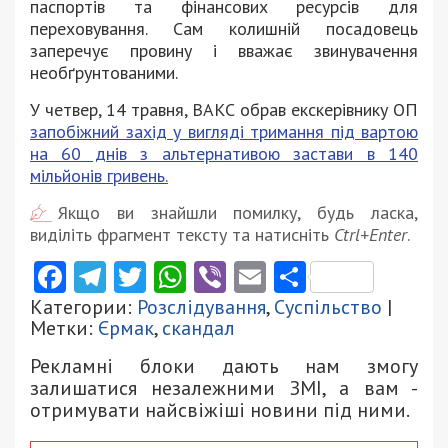
паспортів та фінансових ресурсів для
переховування. Сам колишній посадовець
заперечує провину і вважає звинувачення
необґрунтованими.
У четвер, 14 травня, ВАКС обрав екскерівнику ОП
запобіжний захід у вигляді тримання під вартою
на 60 днів з альтернативою застави в 140
мільйонів гривень.
Якщо ви знайшли помилку, будь ласка,
виділіть фрагмент тексту та натисніть
Ctrl+Enter
.
Facebook
Telegram
Twitter
WhatsApp
Viber
Email
Поділити
Категории:
Розслідування
,
Суспільство
|
Метки:
Єрмак
,
скандал
Рекламні блоки дають нам змогу
залишатися незалежними ЗМІ, а вам -
отримувати найсвіжіші новини під ними.