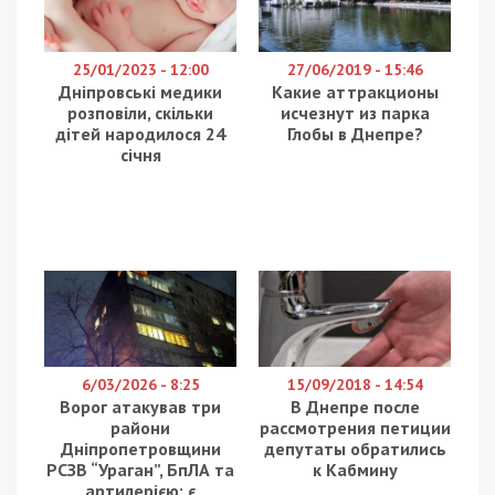
В ніч на 14 травня 2026 року армія РФ понад 10
разів атакувала два райони Дніпропетровщини
артилерією та безпілотниками. Про це
повідомляє
49000
з посиланням на
Дніпропетровську ОВА.
У Нікопольському районі під ударами були
потерпали Нікополь, Червоногригорівська і
Марганецька громади. Пошкоджені приватні
будинки.
У Дубовиківській громаді Синельниківського
району внаслідок ворожої атаки горів приватний