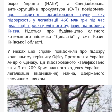
бюро України (НАБУ) та Спеціалізована
антикорупційна прокуратура (САП) повідомили
про викриття організованої групи, яку
підозрюють у легалізації 460 млн грн під час
реалізації проєкту елітного будівництва поблизу
Києва.
Йдеться про будівництво елітного
котеджного містечка “Династія” у смт Козин
Київської області.
У межах цієї справи повідомили про підозру
колишньому керівнику Офісу Президента України
Андрію Єрмаку. Дії підозрюваного кваліфіковано
за ч. 3 ст. 209 Кримінального кодексу України —
легалізація (відмивання) майна, одержаного
злочинним шляхом.