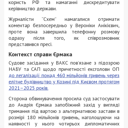
користь РФ та намаганні дискредитувати
керівництво держави.
Журналісти “Схем” намагалися отримати
коментар безпосередньо у Вероніки Анікієвич,
проте вона завершила телефонну розмову
одразу після того, як співрозмовник
представився пресі.
Контекст справи Єрмака
Судове засідання у ВАКС пов’язане з підозрою
НАБУ та САП щодо причетності ексголови ОП
до легалізації понад 460 мільйонів гривень через
елітне будівництво у Козині під Києвом протягом
2021–2025 років.
Сторона обвинувачення просила суд застосувати
до Андрія Єрмака запобіжний захід у вигляді
тримання під вартою з альтернативою застави в
розмірі 180 мільйонів гривень, наголошуючи на
наявності у нього чотирьох дипломатичних