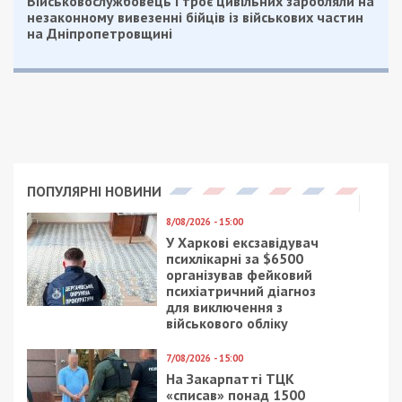
Читайте також
Предыдущая статья:
На Дніпропетровщині затримали
заступника командира батальйону, який
вимагав хабар у підлеглої
Следующая статья:
Колишньому керівнику ОП Андрію Єрмаку
обрали запобіжний захід
РОЗСЛІДУВАННЯ