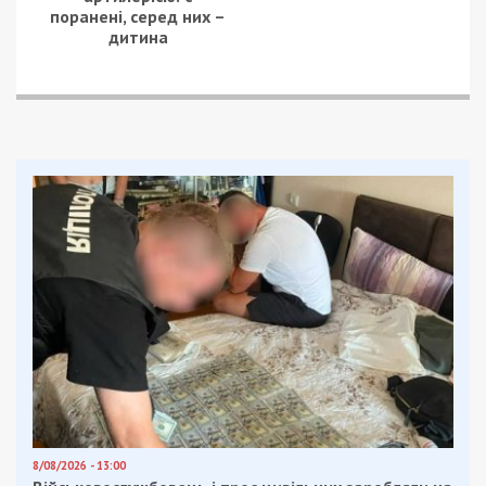
будинок.
Нагадаємо, раніше ми повідомляли про те, що
понад 40 разів ворог атакував обласний центр
та ще три райони Дніпропетровщини.
Facebook
Telegram
Twitter
WhatsApp
Viber
Email
Поділити
Категории:
Суспільство
| Метки:
війна
,
обстріл
Рекламні блоки дають нам змогу
залишатися незалежними ЗМІ, а вам -
отримувати найсвіжіші новини під ними.
Приєднуйтесь також до 49000 в Google News. Слідкуйте
за останніми новинами!
Приєднатися