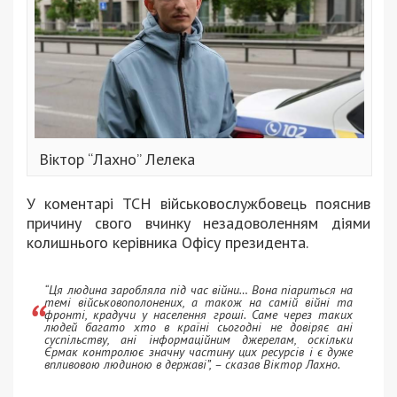
Віктор “Лахно” Лелека
У коментарі ТСН військовослужбовець пояснив
причину свого вчинку незадоволенням діями
колишнього керівника Офісу президента.
“Ця людина заробляла під час війни… Вона піариться на
темі військовополонених, а також на самій війні та
фронті, крадучи у населення гроші. Саме через таких
людей багато хто в країні сьогодні не довіряє ані
суспільству, ані інформаційним джерелам, оскільки
Єрмак контролює значну частину цих ресурсів і є дуже
впливовою людиною в державі”, – сказав Віктор Лахно.