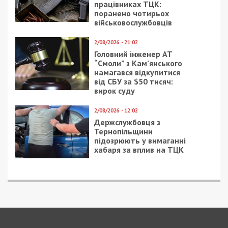
працівниках ТЦК:
поранено чотирьох
військовослужбовців
2/08/2026 - 21:02
Головний інженер АТ
“Смоли” з Кам’янського
намагався відкупитися
від СБУ за $50 тисяч:
вирок суду
2/08/2026 - 12:02
Держслужбовця з
Тернопільщини
підозрюють у вимаганні
хабаря за вплив на ТЦК