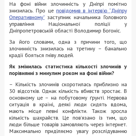
На фоні війни злочинність у Дніпрі помітно
знизилась. Про це
повідомив в інтерв’ю “Дніпру
Оперативному”
заступник начальника Головного
управління Національної поліції у
Дніпропетровській області Володимир Богоніс.
За його словами, одна з причини того, що
злочинність знизилась на третину – банально
крадії бояться гніву людей.
Як змінилась статистика кількості злочинів у
порівнянні з минулим роком на фоні війни?
– Кількість злочинів скоротилась приблизно на
30 відсотків. Однак кількість вбивств зростає. В
основному це – на побутовому ґрунті. Нервова
ситуація в країні, деякі люди сидять вдома,
мають місце певні конфлікти. Також зросла
кількість шахрайств. Це пов’язано із тим, що
люди більше товарів замовляють через інтернет.
Максимально приділяємо увагу розслідуванню