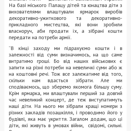
На базі міського Палацу дітей та юнацтва діти з
вихователями влаштували ярмарок виробів
декоративно-ужиткового та декоративно-
прикладного мистецтва, які вони зробили
власноруч, аби продати їх, а зібрані кошти
передати на потреби армії.
“В кінці заходу ми підрахуємо кошти і в
залежності від суми визначимось, на що саме
витратимо гроші. Бо від наших військових є
запити на різні потреби на невеличкі суми або ж
на коштовні речі. Тож все залежатиме від того,
скільки нам вдасться зібрати. Але ми
сподіваємось, що зберемо якомога більшу суму.
Крім ярмарка, ми влаштували перший за довгий
час невеликий концерт, де теж виступатимуть
наші діти. На нього ми зібрали кращі номери з
різних закладів позашкілля, і проводимо його у
будівлі, яка має укриття. Загалом додам, що ці
діти, які живуть в умовах війни, свідомі, сильні.