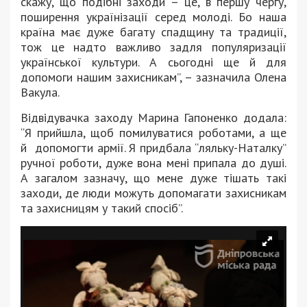
скажу, що подібні заходи – це, в першу чергу,
поширення українізації серед молоді. Бо наша
країна має дуже багату спадщину та традиції,
тож це надто важливо задля популяризації
української культури. А сьогодні ще й для
допомоги нашим захисникам”, – зазначила Олена
Вакула.
Відвідувачка заходу Марина Гапоненко додала:
“Я прийшла, щоб помилуватися роботами, а ще
й допомогти армії. Я придбала “ляльку-Наталку”
ручної роботи, дуже вона мені припала до душі.
А загалом зазначу, що мене дуже тішать такі
заходи, де люди можуть допомагати захисникам
та захисницям у такий спосіб”.