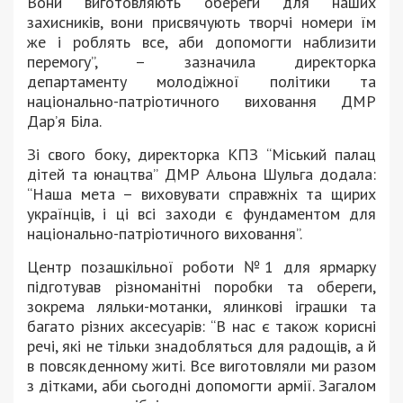
Вони виготовляють обереги для наших
захисників, вони присвячують творчі номери їм
же і роблять все, аби допомогти наблизити
перемогу”, – зазначила директорка
департаменту молодіжної політики та
національно-патріотичного виховання ДМР
Дар’я Біла.
Зі свого боку, директорка КПЗ “Міський палац
дітей та юнацтва” ДМР Альона Шульга додала:
“Наша мета – виховувати справжніх та щирих
українців, і ці всі заходи є фундаментом для
національно-патріотичного виховання”.
Центр позашкільної роботи №1 для ярмарку
підготував різноманітні поробки та обереги,
зокрема ляльки-мотанки, ялинкові іграшки та
багато різних аксесуарів: “В нас є також корисні
речі, які не тільки знадобляться для радощів, а й
в повсякденному житі. Все виготовляли ми разом
з дітками, аби сьогодні допомогти армії. Загалом