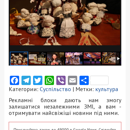
Facebook
Telegram
Twitter
WhatsApp
Viber
Email
Поділити
Категории:
Суспільство
| Метки:
культура
Рекламні блоки дають нам змогу
залишатися незалежними ЗМІ, а вам -
отримувати найсвіжіші новини під ними.
Приєднуйтесь також до 49000 в Google News. Слідкуйте