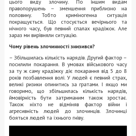
цього виду злочину. По іншим видам
правопорушень – зменшення приблизно на
половину. Тобто криміногенна ситуація
покращується. Що стосується вечірнього та
нічного часу, був певний спалах крадіжок. Але
зараз ми вирівняли ситуацію.
Чому рівень злочинності знизився?
– Збільшилась кількість нарядів. Другий фактор –
посилили покарання. В умовах військового часу
за ту ж саму крадіжку діє покарання від 5 до 8
років позбавлення волі. У людей є певний страх,
великі ризики опинитись за гратами. І якщо ми
говоримо, що збільшилась кількість нарядів,
ймовірність бути затриманим також зростає.
Також ніхто не відміняв фактор війни і
агресивність людей до злочинців. Злочинці
бояться людей та їхнього гніву.