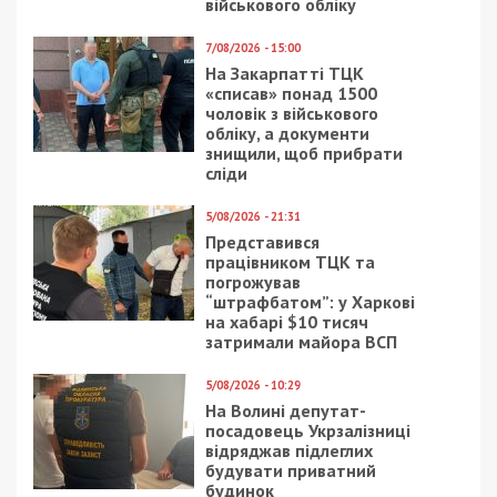
військового обліку
7/08/2026 - 15:00
На Закарпатті ТЦК
«списав» понад 1500
чоловік з військового
обліку, а документи
знищили, щоб прибрати
сліди
5/08/2026 - 21:31
Представився
працівником ТЦК та
погрожував
“штрафбатом”: у Харкові
на хабарі $10 тисяч
затримали майора ВСП
5/08/2026 - 10:29
На Волині депутат-
посадовець Укрзалізниці
відряджав підлеглих
будувати приватний
будинок