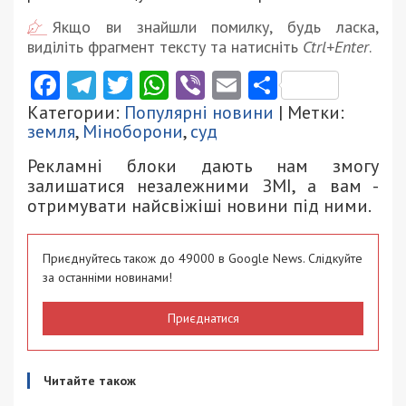
Якщо ви знайшли помилку, будь ласка,
виділіть фрагмент тексту та натисніть
Ctrl+Enter
.
Facebook
Telegram
Twitter
WhatsApp
Viber
Email
Поділити
Категории:
Популярні новини
| Метки:
земля
,
Міноборони
,
суд
Рекламні блоки дають нам змогу
залишатися незалежними ЗМІ, а вам -
отримувати найсвіжіші новини під ними.
Приєднуйтесь також до 49000 в Google News. Слідкуйте
за останніми новинами!
Приєднатися
Читайте також