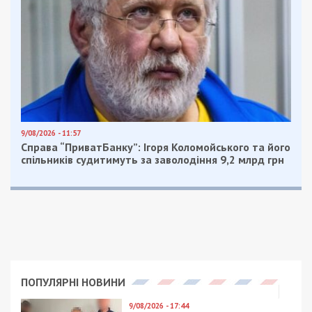
Не вщухали обстріли на Нікопольщині. Під
прицілом противника були райцентр, Покровська,
Марганецька, Мирівська та Червоногригорівська
громади. Пошкоджені інфраструктура, декілька
підприємств, 3 приватні будинки, господарська
споруда, гараж, авто. Зачепило лінії
електропередач і газогін. Минулося без
поранених.