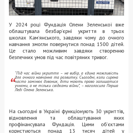
У 2024 році Фундація Олени Зеленської вже
облаштувала безбар’єрні укриття в трьох
школах Кам’янського, завдяки чому до очного
навчання змогли повернутися понад 1500 дітей.
Це стало можливим завдяки створенню
безпечних умов під час повітряних тривог.
“Під час війни укриття – не вибір, а єдина можливість
для очного навчання та розвитку. Сьогодні, коли сирена
часто замінює дзвоник, діти мають право залишатися
учнями, а не тільки свідками війни”, – наголосила Перша
Леді Олена Зеленська.
На сьогодні в Україні функціонують 30 укриттів,
відновлення та облаштування яких
профінансувала Фундація. Цими об’єктами
користуються понад 13 тисяч дітей у