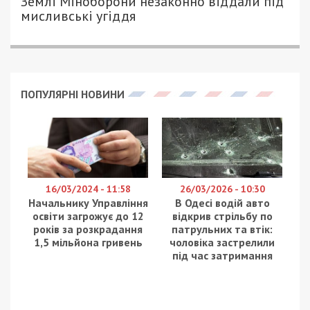
АННА БАУМАН - СПЕЦИАЛЬНО ДЛЯ
602
49000.COM.UA
Вдень ворог атакував ракетою Павлоградський
район. Постраждали двоє людей – чоловік 69
років і 62-річна жінка. Їм надали необхідну
допомогу. Пошкоджена автівка та зайнялася
суха трава. Про це повідомляє
49000
з
посиланням на очільника Дніпропетровської ОВА