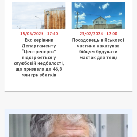
Сергія Лисака.
Потерпала й Синельниківщина. На
Маломихайлівську громаду росіяни скерували
ракету. По Слов’янській та Брагинівській били
КАБами та БпЛА. Руйнування зафіксовані на
сільгосппідприємствах. На одному з них вогнем
охопило соняшник. Головне – вціліли мешканці.