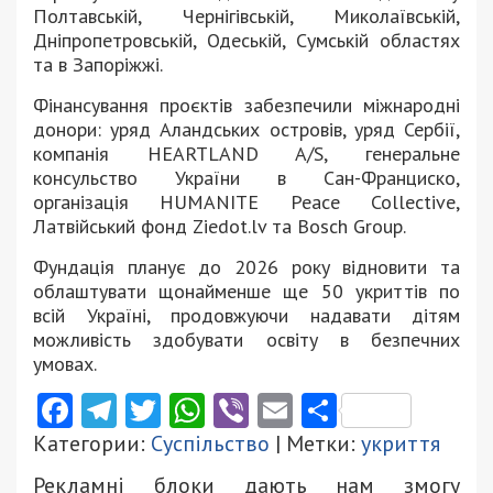
Полтавській, Чернігівській, Миколаївській,
Дніпропетровській, Одеській, Сумській областях
та в Запоріжжі.
Фінансування проєктів забезпечили міжнародні
донори: уряд Аландських островів, уряд Сербії,
компанія HEARTLAND A/S, генеральне
консульство України в Сан-Франциско,
організація HUMANITE Peace Collective,
Латвійський фонд Ziedot.lv та Bosch Group.
Фундація планує до 2026 року відновити та
облаштувати щонайменше ще 50 укриттів по
всій Україні, продовжуючи надавати дітям
можливість здобувати освіту в безпечних
умовах.
Facebook
Telegram
Twitter
WhatsApp
Viber
Email
Поділити
Категории:
Суспільство
| Метки:
укриття
Рекламні блоки дають нам змогу