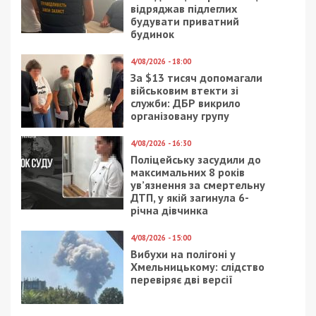
під час затримання
15/06/2025 - 17:40
23/02/2024 - 12:00
Екс-керівник
Посадовець військової
Департаменту
частини наказував
“Центренерго”
бійцям будувати
підозрюється у
маєток для тещі
службовій недбалості,
що призвела до 46,8
млн грн збитків