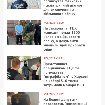
Щоб син втік за кордон: у Києві лікарі
поставили жінці “діагноз на замовлення”
Следующая статья:
Зразкове безбар’єрне укриття на 850 осіб
зробили у Кам’янському ліцеї
ПОПУЛЯРНІ НОВИНИ
16/03/2024 - 11:58
26/03/2026 - 10:30
Начальнику Управління
В Одесі водій авто
освіти загрожує до 12
відкрив стрільбу по
років за розкрадання
патрульних та втік:
1,5 мільйона гривень
чоловіка застрелили