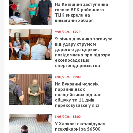
Facebook
Telegram
Twitter
WhatsApp
Viber
Email
Поділити
Категории:
Суспільство
| Метки:
війна
,
обстріл
Рекламні блоки дають нам змогу
залишатися незалежними ЗМІ, а вам -
отримувати найсвіжіші новини під ними.
Приєднуйтесь також до 49000 в Google News. Слідкуйте
за останніми новинами!
Приєднатися
Читайте також
Предыдущая статья: