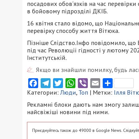
посадових обов’язків на час перевірки
в бойовому підрозділі ДКІБ.
16 квітня стало відомо, що Національне
перевірку способу життя Вітюка.
Пізніше Слідство.Інфо повідомило, що 
під час Революції гідності у лютому 2
Інститутській.
Якщо ви знайшли помилку, будь ласк
Facebook
Telegram
Twitter
WhatsApp
Viber
Email
Поділ
Категории:
Люди
,
Топ
| Метки:
Ілля Віт
Рекламні блоки дають нам змогу залиш
найсвіжіші новини під ними.
Приєднуйтесь також до 49000 в Google News. Слідкуйт