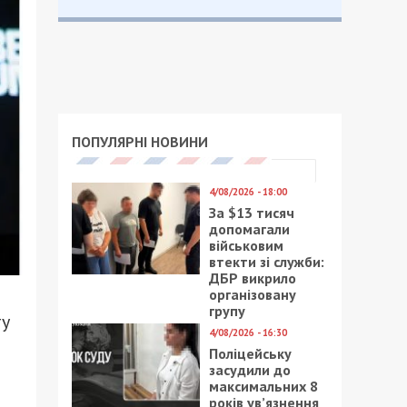
ПОПУЛЯРНІ НОВИНИ
4/08/2026 - 18:00
За $13 тисяч
допомагали
військовим
втекти зі служби:
ДБР викрило
організовану
групу
ту
4/08/2026 - 16:30
Поліцейську
засудили до
максимальних 8
років ув’язнення