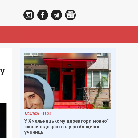
ту
5/08/2026 - 13:24
У Хмельницькому директора мовної
школи підозрюють у розбещенні
учениць