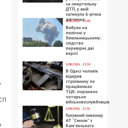
за смертельну
ДТП, у якій
загинула 6-річна
дівчинка
4/08/2026 - 15:00
Вибухи на
полігоні у
Хмельницькому:
слідство
перевіряє дві
версії
3/08/2026 - 13:30
В Одесі чоловік
відкрив
,
стрілянину по
працівниках
ТЦК: поранено
чотирьох
 СП
військовослужбовців
2/08/2026 - 21:02
Головний інженер
АТ “Смоли” з
я
Кам’янського