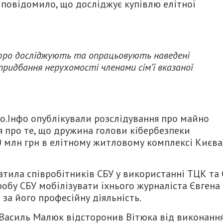
V повідомило, що досліджує купівлю елітної
юро досліджують та опрацьовують наведені
придбання нерухомості членами сім’ї вказаної
во.Інфо опублікували розслідування про майно
я про те, що дружина голови кібербезпеки
0 млн грн в елітному житловому комплексі Києва
ватила співробітників СБУ у використанні ТЦК та
робу СБУ мобілізувати їхнього журналіста Євгена
за його професійну діяльність.
и Василь Малюк відсторонив Вітюка від виконанн