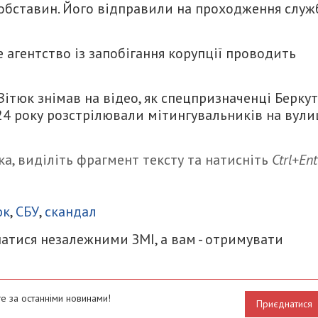
 обставин. Його відправили на проходження служ
 агентство із запобігання корупції проводить
Вітюк знімав на відео, як спецпризначенці Беркут
024 року розстрілювали мітингувальників на вули
а, виділіть фрагмент тексту та натисніть
Ctrl+Ent
итися
юк
,
СБУ
,
скандал
атися незалежними ЗМІ, а вам - отримувати
е за останніми новинами!
Приєднатися