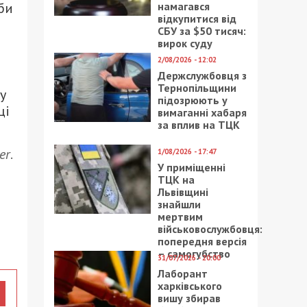
намагався
би
відкупитися від
СБУ за $50 тисяч:
вирок суду
2/08/2026 - 12:02
Держслужбовця з
Тернопільщини
у
підозрюють у
ці
вимаганні хабаря
за вплив на ТЦК
er
.
1/08/2026 - 17:47
У приміщенні
ТЦК на
Львівщині
знайшли
мертвим
військовослужбовця:
попередня версія
– самогубство
31/07/2026 - 20:00
Лаборант
харківського
вишу збирав