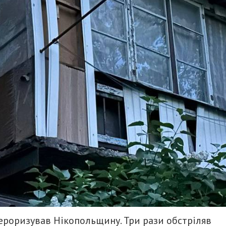
тероризував Нікопольщину. Три рази обстріляв