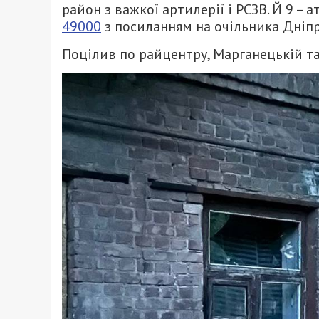
район з важкої артилерії і РСЗВ. Й 9 –
49000
з посиланням на очільника Дніпр
Поцілив по райцентру, Марганецькій т