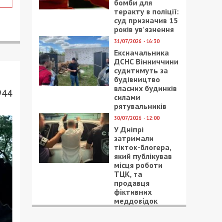
бомби для
теракту в поліції:
суд призначив 15
років ув’язнення
31/07/2026 - 16:30
Ексначальника
ДСНС Вінниччини
судитимуть за
будівництво
власних будинків
944
силами
рятувальників
30/07/2026 - 12:00
У Дніпрі
затримали
тікток-блогера,
який публікував
місця роботи
ТЦК, та
продавця
фіктивних
меддовідок