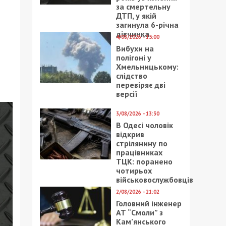
за смертельну
ДТП, у якій
загинула 6-річна
дівчинка
4/08/2026 - 15:00
Вибухи на
полігоні у
Хмельницькому:
слідство
перевіряє дві
версії
3/08/2026 - 13:30
В Одесі чоловік
відкрив
стрілянину по
працівниках
ТЦК: поранено
чотирьох
військовослужбовців
2/08/2026 - 21:02
Головний інженер
АТ “Смоли” з
Кам’янського