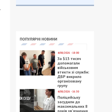
.
ПОПУЛЯРНІ НОВИНИ
4/08/2026 - 18:00
За $13 тисяч
допомагали
військовим
втекти зі служби:
ДБР викрило
організовану
групу
4/08/2026 - 16:30
Поліцейську
засудили до
максимальних 8
років ув’язнення