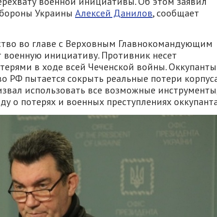
ерехвату военной инициативы. Об этом заявил
 Обороны Украины
Алексей Данилов
, сообщает
ство во главе с Верховным Главнокомандующим
 военную инициативу. Противник несет
терями в ходе всей Чеченской войны. Оккупанты
во РФ пытается сокрыть реальные потери корпус
ризвал использовать все возможные инструменты
ду о потерях и военных преступлениях оккупанта