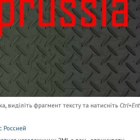
а, виділіть фрагмент тексту та натисніть
Ctrl+Ent
итися
с Россией