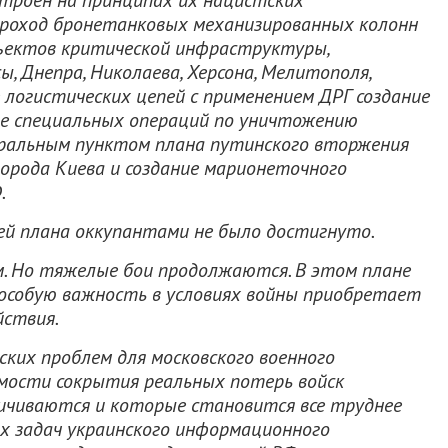
строен на принципах их нацистских
роход бронетанковых механизированных колонн
ъектов критической инфраструктуры,
ы, Днепра, Николаева, Херсона, Мелитополя,
е логистических цепей с применением ДРГ создание
ие специальных операций по уничтожению
тральным пунктом плана путинского вторжения
орода Киева и создание марионеточного
.
лей плана оккупантами не было достигнуто.
м. Но тяжелые бои продолжаются. В этом плане
 особую важность в условиях войны приобретает
йствия.
ских проблем для московского военного
имости сокрытия реальных потерь войск
ичиваются и которые становится все труднее
х задач украинского информационного