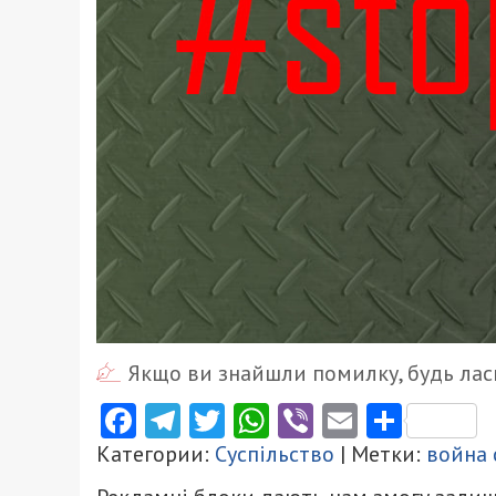
Якщо ви знайшли помилку, будь ласк
Facebook
Telegram
Twitter
WhatsApp
Viber
Email
Поділ
Категории:
Суспільство
| Метки:
война 