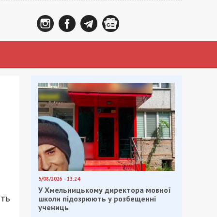
5/08/2026 - 13:24
У Хмельницькому директора мовної
ыть
школи підозрюють у розбещенні
учениць