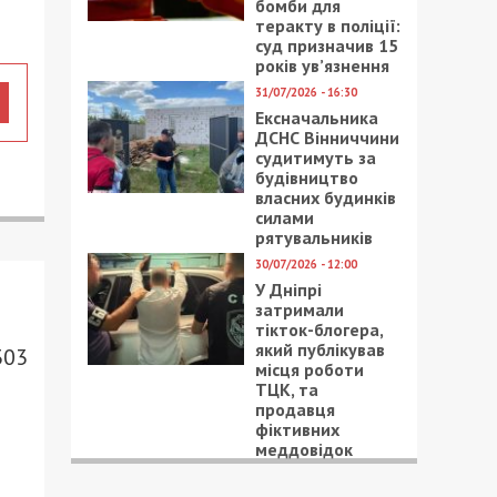
бомби для
теракту в поліції:
суд призначив 15
років ув’язнення
31/07/2026 - 16:30
Ексначальника
ДСНС Вінниччини
судитимуть за
будівництво
власних будинків
силами
рятувальників
30/07/2026 - 12:00
У Дніпрі
затримали
тікток-блогера,
який публікував
303
місця роботи
ТЦК, та
продавця
фіктивних
меддовідок