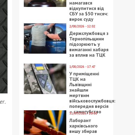
намагався
відкупитися від
СБУ за $50 тисяч:
вирок суду
2/08/2026 - 12:02
Держслужбовця з
Тернопільщини
підозрюють у
вимаганні хабаря
за вплив на ТЦК
1/08/2026 - 17:47
У приміщенні
ТЦК на
Львівщині
знайшли
мертвим
військовослужбовця:
er
.
попередня версія
– самогубство
31/07/2026 - 20:00
Лаборант
харківського
вишу збирав