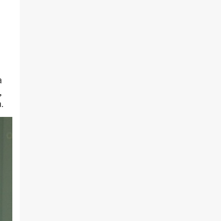
а
,
.