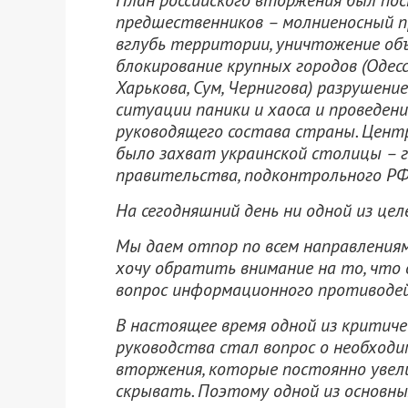
План российского вторжения был по
предшественников – молниеносный п
вглубь территории, уничтожение об
блокирование крупных городов (Одесс
Харькова, Сум, Чернигова) разрушени
ситуации паники и хаоса и проведен
руководящего состава страны. Цен
было захват украинской столицы – г
правительства, подконтрольного РФ
На сегодняшний день ни одной из це
Мы даем отпор по всем направления
хочу обратить внимание на то, что
вопрос информационного противоде
В настоящее время одной из критиче
руководства стал вопрос о необход
вторжения, которые постоянно увел
скрывать. Поэтому одной из основны