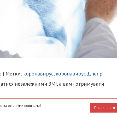
итися
о
| Метки:
коронавирус
,
коронавирус Днепр
атися незалежними ЗМІ, а вам - отримувати
е за останніми новинами!
Приєднатися