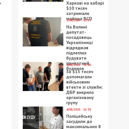
,
Харкові на хабарі
$10 тисяч
затримали
майора ВСП
5/08/2026 - 10:29
На Волині
депутат-
посадовець
Укрзалізниці
відряджав
підлеглих
будувати
приватний
4/08/2026 - 18:00
будинок
За $13 тисяч
допомагали
військовим
втекти зі служби:
ДБР викрило
організовану
групу
4/08/2026 - 16:30
Поліцейську
засудили до
максимальних 8