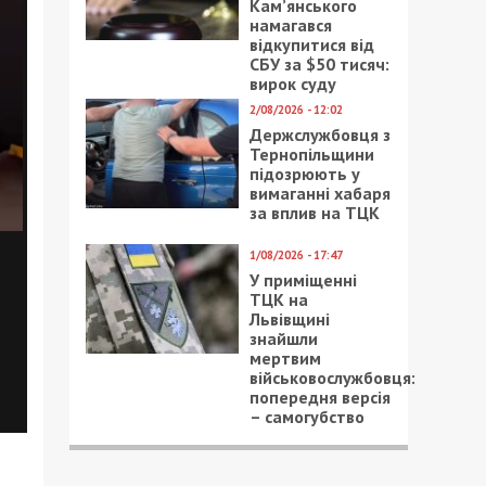
Кам’янського
намагався
відкупитися від
СБУ за $50 тисяч:
вирок суду
2/08/2026 - 12:02
Держслужбовця з
Тернопільщини
підозрюють у
вимаганні хабаря
за вплив на ТЦК
1/08/2026 - 17:47
У приміщенні
ТЦК на
Львівщині
знайшли
мертвим
військовослужбовця:
попередня версія
– самогубство