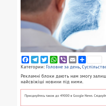
Facebook
Telegram
Twitter
WhatsApp
Viber
Email
Поділ
Категории:
Головне за день
,
Суспільств
Рекламні блоки дають нам змогу залиш
найсвіжіші новини під ними.
Приєднуйтесь також до 49000 в Google News. Слідкуйт