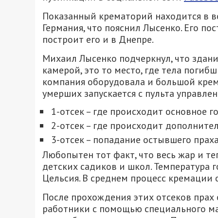
Показанный крематорий находится в в
Германия, что пояснил Лысенко. Его п
построит его и в Днепре.
Михаил Лысенко подчеркнул, что здан
камерой, это то место, где тела погиб
компания оборудовала и большой крем
умерших запускается с пульта управлени
1-отсек – где происходит основное г
2-отсек – где происходит дополните
3-отсек – попадание остывшего праха
Любопытен тот факт, что весь жар и т
детских садиков и школ. Температура г
Цельсия. В среднем процесс кремации о
После прохождения этих отсеков прах 
работники с помощью специального ма