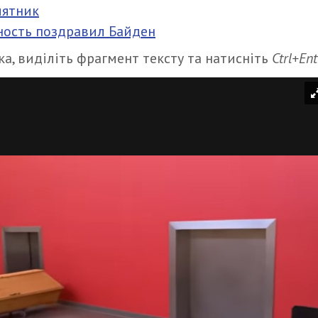
мятник
ность поздравил Байден
а, виділіть фрагмент тексту та натисніть
Ctrl+Ent