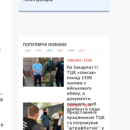
ПОПУЛЯРНІ НОВИНИ
а
7/08/2026 - 15:00
На Закарпатті
ТЦК «списав»
понад 1500
чоловік з
військового
,
обліку, а
документи
ов
знищили, щоб
5/08/2026 - 21:31
прибрати сліди
Представився
працівником ТЦК
та погрожував
ые
“штрафбатом”: у