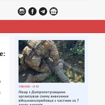
е:
а
7/08/2026 - 13:30
и
Лікар з Дніпропетровщини
організував схему вивезення
військовослужбовця з частини за 7
тисяч доларів