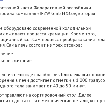
осточной части Федеративной республики
остроила компания «IFZW Gmb H&Co», которая
ие оборудовано современной холодильной
ших ожидают процесса кремации. Кроме того,
ационный зал. Сам процесс преобразования тел
я. Сама печь состоит из трех отсеков:
орение
льное сжигание
.
епло из печи идет на обогрев близлежащих домов
орения в печи достигает отметки в 1 000 градус
дного тела занимает от 40 до 50 минут.
отправляют на сортировочный стол. Далее
гнита достают все механические детали, котор