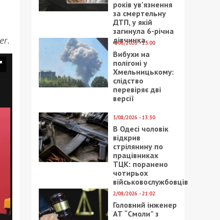
років ув’язнення
за смертельну
ДТП, у якій
загинула 6-річна
er
.
дівчинка
4/08/2026 - 15:00
Вибухи на
полігоні у
Хмельницькому:
слідство
перевіряє дві
версії
3/08/2026 - 13:30
В Одесі чоловік
відкрив
стрілянину по
працівниках
ТЦК: поранено
чотирьох
військовослужбовців
2/08/2026 - 21:02
Головний інженер
АТ “Смоли” з