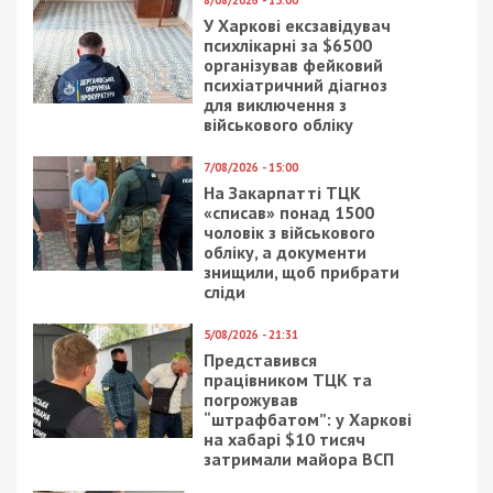
У Харкові ексзавідувач
психлікарні за $6500
організував фейковий
психіатричний діагноз
для виключення з
військового обліку
7/08/2026 - 15:00
На Закарпатті ТЦК
«списав» понад 1500
чоловік з військового
обліку, а документи
знищили, щоб прибрати
сліди
5/08/2026 - 21:31
Представився
працівником ТЦК та
погрожував
“штрафбатом”: у Харкові
на хабарі $10 тисяч
затримали майора ВСП