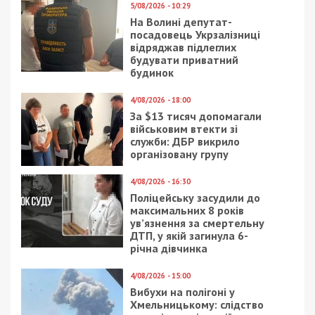
5/08/2026 - 10:29
На Волині депутат-
посадовець Укрзалізниці
відряджав підлеглих
будувати приватний
будинок
4/08/2026 - 18:00
За $13 тисяч допомагали
військовим втекти зі
служби: ДБР викрило
організовану групу
4/08/2026 - 16:30
Поліцейську засудили до
максимальних 8 років
ув’язнення за смертельну
ДТП, у якій загинула 6-
річна дівчинка
4/08/2026 - 15:00
Вибухи на полігоні у
Хмельницькому: слідство