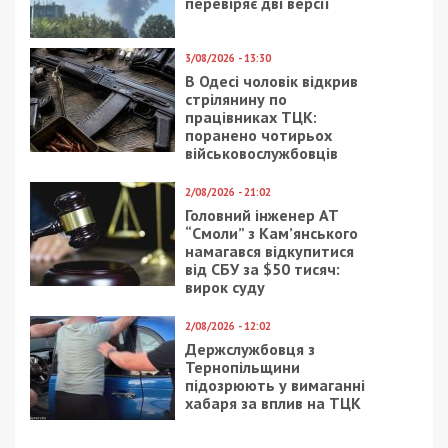
перевіряє дві версії
3/08/2026 - 13:30
В Одесі чоловік відкрив
стрілянину по
працівниках ТЦК:
поранено чотирьох
військовослужбовців
2/08/2026 - 21:02
Головний інженер АТ
“Смоли” з Кам’янського
намагався відкупитися
від СБУ за $50 тисяч:
вирок суду
2/08/2026 - 12:02
Держслужбовця з
Тернопільщини
підозрюють у вимаганні
хабаря за вплив на ТЦК