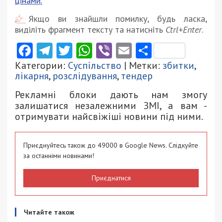
цінами.
Якщо ви знайшли помилку, будь ласка,
виділіть фрагмент тексту та натисніть
Ctrl+Enter
.
Facebook
Telegram
Twitter
WhatsApp
Viber
Email
Поділити
Категории:
Суспільство
| Метки:
збитки
,
лікарня
,
розслідування
,
тендер
Рекламні блоки дають нам змогу
залишатися незалежними ЗМІ, а вам -
отримувати найсвіжіші новини під ними.
Приєднуйтесь також до 49000 в Google News. Слідкуйте
за останніми новинами!
Приєднатися
Читайте також