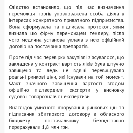
Слідство встановило, що під час визначення
переможця торгів уповноважена особа діяла в
інтересах конкретного приватного підприємства.
Вона сформувала та підписала протокол, яким
визнала цю фірму переможцем тендеру, після
чого медична установа уклала з нею офіційний
договір на постачання препаратів.
Проте під час перевірки закупівлі з’ясувалося, що
закладена у контракт вартість ліків була штучно
завищена та ледь не вдвічі перевищувала
реальні ринкові ціни, які існували на той момент.
Факт значного завищення вартості згодом
офіційно підтвердили експерти у висновку
судової товарознавчої експертизи.
Внаслідок умисного ігнорування ринкових цін та
підписання збиткового договору з обласного
бюджету постачальнику безпідставно
перерахували 1,8 млн грн.