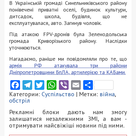
В Українській громаді Синельниківського району
понівечені приватні оселі, будинок культури,
дитсадок, школа, будівля, що не
експлуатувалася, авто. Загинув чоловік.
Під атакою FPV-дронів була Зеленодольська
громада Криворізького району. Наслідки
уточнюються.
Нагадаємо, раніше ми повідомляли про те, що
армія РФ атакувала три райони
Дніпропетровщини БпЛА, артилерією та КАБами.
Facebook
Telegram
Twitter
WhatsApp
Viber
Email
Поділити
Категории:
Суспільство
| Метки:
війна
,
обстріл
Рекламні блоки дають нам змогу
залишатися незалежними ЗМІ, а вам -
отримувати найсвіжіші новини під ними.