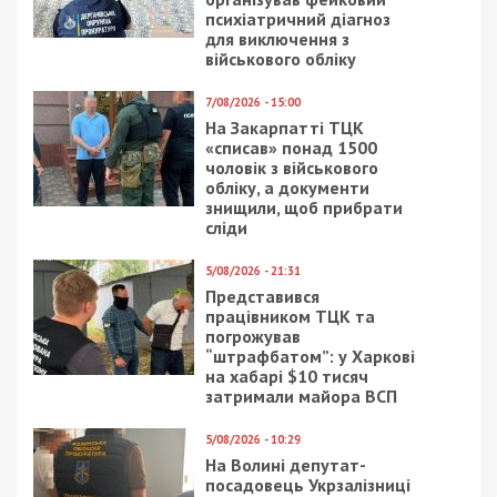
психіатричний діагноз
для виключення з
військового обліку
7/08/2026 - 15:00
На Закарпатті ТЦК
«списав» понад 1500
чоловік з військового
обліку, а документи
знищили, щоб прибрати
сліди
5/08/2026 - 21:31
Представився
працівником ТЦК та
погрожував
“штрафбатом”: у Харкові
на хабарі $10 тисяч
затримали майора ВСП
5/08/2026 - 10:29
На Волині депутат-
посадовець Укрзалізниці