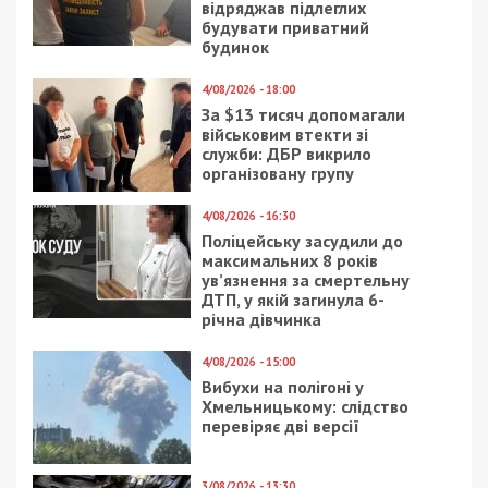
відряджав підлеглих
будувати приватний
будинок
4/08/2026 - 18:00
За $13 тисяч допомагали
військовим втекти зі
служби: ДБР викрило
організовану групу
4/08/2026 - 16:30
Поліцейську засудили до
максимальних 8 років
ув’язнення за смертельну
ДТП, у якій загинула 6-
річна дівчинка
4/08/2026 - 15:00
Вибухи на полігоні у
Хмельницькому: слідство
перевіряє дві версії
3/08/2026 - 13:30