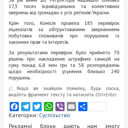
17,5 тисяч індивідуальних та колективних
звернень від громадян з усіх регіонів України.
Крім того, Комісія провела 185 перевірок
ліцензіатів за обґрунтованими зверненнями
побутових споживачів про порушення їх
законних прав та інтересів.
За результатами перевірок було прийнято 70
рішень про накладення штрафних санкцій на
суму понад 6,8 млн грн та 58 розпоряджень
щодо необхідності усунення близько 240
порушень.
Якщо ви знайшли помилку, будь ласка,
виділіть фрагмент тексту та натисніть
Ctrl+Enter
.
Facebook
Telegram
Twitter
WhatsApp
Viber
Email
Поділити
Категории:
Суспільство
Рекламні блоки дають нам змогу